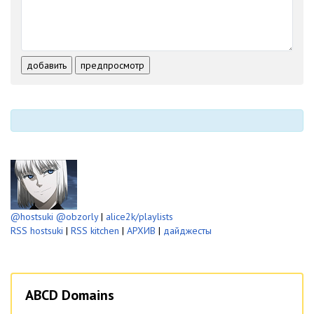
-
-
-
-
-
-
-
-
-
-
-
-
-
-
-
-
добавить
предпросмотр
-
-
-
-
-
-
@hostsuki
@obzorly
|
alice2k/playlists
RSS hostsuki
|
RSS kitchen
|
АРХИВ
|
дайджесты
ABCD Domains