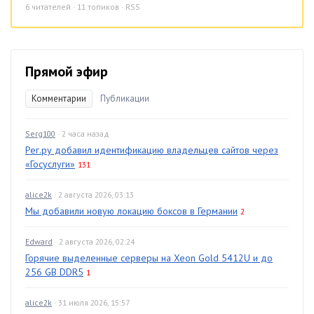
6
читателей · 11 топиков ·
RSS
Прямой эфир
Комментарии
Публикации
Serg100
· 2 часа назад
Рег.ру добавил идентификацию владельцев сайтов через
«Госуслуги»
131
alice2k
· 2 августа 2026, 03:13
Мы добавили новую локацию боксов в Германии
2
Edward
· 2 августа 2026, 02:24
Горячие выделенные серверы на Xeon Gold 5412U и до
256 GB DDR5
1
alice2k
· 31 июля 2026, 15:57