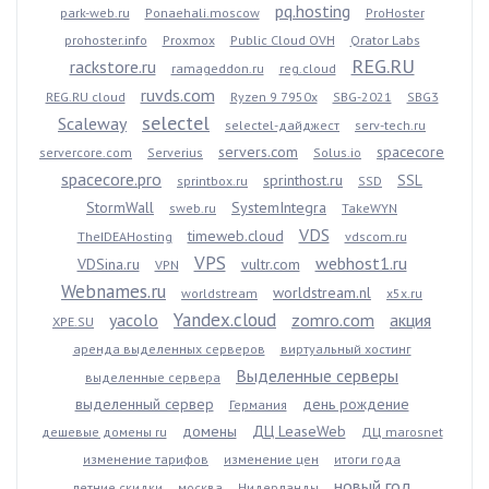
pq.hosting
park-web.ru
Ponaehali.moscow
ProHoster
prohoster.info
Proxmox
Public Cloud OVH
Qrator Labs
REG.RU
rackstore.ru
ramageddon.ru
reg.cloud
ruvds.com
REG.RU cloud
Ryzen 9 7950x
SBG-2021
SBG3
selectel
Scaleway
selectel-дайджест
serv-tech.ru
servers.com
spacecore
servercore.com
Serverius
Solus.io
spacecore.pro
sprinthost.ru
SSL
sprintbox.ru
SSD
StormWall
SystemIntegra
sweb.ru
TakeWYN
VDS
timeweb.cloud
TheIDEAHosting
vdscom.ru
VPS
webhost1.ru
VDSina.ru
vultr.com
VPN
Webnames.ru
worldstream.nl
worldstream
x5x.ru
Yandex.cloud
yacolo
zomro.com
акция
XPE.SU
аренда выделенных серверов
виртуальный хостинг
Выделенные серверы
выделенные сервера
выделенный сервер
день рождение
Германия
домены
ДЦ LeaseWeb
дешевые домены ru
ДЦ marosnet
изменение тарифов
изменение цен
итоги года
новый год
летние скидки
москва
Нидерланды