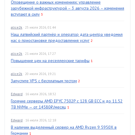
Оповещение о важных изменениях: управление
зарубежной инфраструктурой – 3 августа 2026 – изменения
вступают в силу
3
alice2k
· 25 июля 2026, 01:44
Наш латвийский партнёр и оператор дата-центра уведомил
нас о приостановке предоставления услуг
2
alice2k
· 21 июля 2026, 17:27
Повышение цен на реселлерские тарифы
1
alice2k
· 20 июля 2026, 19:21
Запустите VPS с бесплатным тестом
2
Edward
· 16 июля 2026, 18:32
Горячие серверы AMD EPYC 7502P с 128 GB ECC и до 11.52
TB NVMe — от 14580₽/месяц
1
Edward
· 16 июля 2026, 12:18
В наличии выделенный сервер на AMD Ryzen 9 5950X в
Германии
1