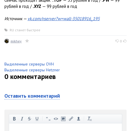
Сейчас проходят акции:
.TOP
— 55 рублей в год /
.PW
— 99
рублей в год /
.XYZ
— 99 рублей в год
Источник —
vk.com/nserver?w=wall-35018916_195
RU станет быстрее
mikhey
0
Выделенные серверы OVH
Выделенные серверы Hetzner
0
комментариев
Оставить комментарий
-
-
-
-
-
-
-
-