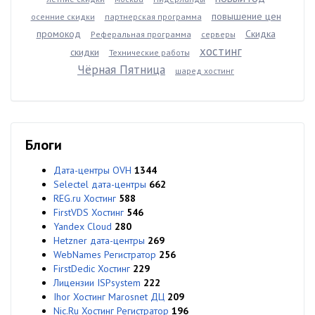
повышение цен
осенние скидки
партнерская программа
промокод
Скидка
Реферальная программа
серверы
хостинг
скидки
Технические работы
Чёрная Пятница
шаред хостинг
Блоги
Дата-центры OVH
1344
Selectel дата-центры
662
REG.ru Хостинг
588
FirstVDS Хостинг
546
Yandex Cloud
280
Hetzner дата-центры
269
WebNames Регистратор
256
FirstDedic Хостинг
229
Лицензии ISPsystem
222
Ihor Хостинг Marosnet ДЦ
209
Nic.Ru Хостинг Регистратор
196