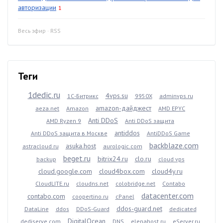
авторизации
1
Весь эфир
·
RSS
Теги
1dedic.ru
4vps.su
1С-Битрикс
9950X
adminvps.ru
amazon-дайджест
aeza.net
Amazon
AMD EPYC
Anti DDoS
AMD Ryzen 9
Anti DDoS защита
antiddos
Anti DDoS защита в Москве
AntiDDoS Game
backblaze.com
asuka.host
astracloud.ru
aurologic.com
beget.ru
bitrix24.ru
clo.ru
backup
cloud vps
cloud.google.com
cloud4box.com
cloud4y.ru
CloudLITE.ru
cloudns.net
colobridge.net
Contabo
datacenter.com
contabo.com
coopertino.ru
cPanel
ddos-guard.net
DataLine
ddos
DDoS-Guard
dedicated
DigitalOcean
dediserve.com
DNS
elenahost.ru
eServer.ru