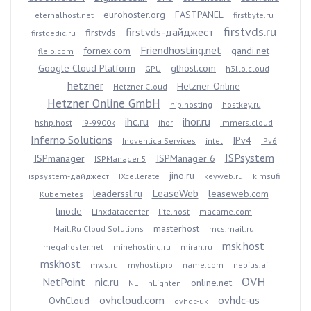
eurohoster.org
FASTPANEL
eternalhost.net
firstbyte.ru
firstvds.ru
firstvds-дайджест
firstvds
firstdedic.ru
Friendhosting.net
fornex.com
gandi.net
fleio.com
Google Cloud Platform
gthost.com
GPU
h3llo.cloud
hetzner
Hetzner Online
Hetzner Cloud
Hetzner Online GmbH
hip.hosting
hostkey.ru
ihc.ru
ihor.ru
hshp.host
i9-9900k
ihor
immers.cloud
Inferno Solutions
IPv4
Inoventica Services
intel
IPv6
ISPsystem
ISPmanager
ISPManager 6
ISPManager 5
jino.ru
ispsystem-дайджест
IXcellerate
keyweb.ru
kimsufi
LeaseWeb
leaderssl.ru
leaseweb.com
Kubernetes
linode
Linxdatacenter
lite.host
macarne.com
masterhost
Mail.Ru Cloud Solutions
mcs.mail.ru
msk.host
megahoster.net
minehosting.ru
miran.ru
mskhost
mws.ru
myhosti.pro
name.com
nebius.ai
OVH
NetPoint
nic.ru
online.net
NL
nLighten
ovhcloud.com
ovhdc-us
OvhCloud
ovhdc-uk