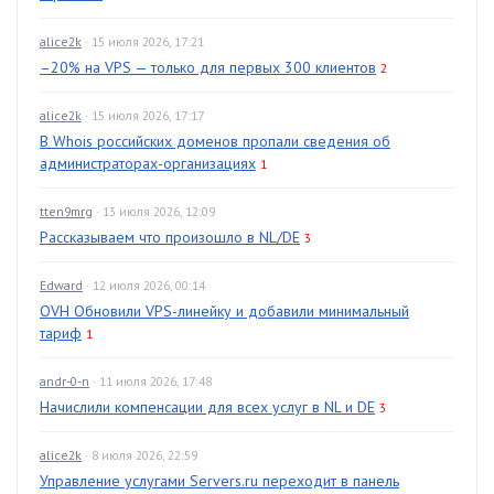
alice2k
· 15 июля 2026, 17:21
–20% на VPS — только для первых 300 клиентов
2
alice2k
· 15 июля 2026, 17:17
В Whois российских доменов пропали сведения об
администраторах-организациях
1
tten9mrg
· 13 июля 2026, 12:09
Рассказываем что произошло в NL/DE
3
Edward
· 12 июля 2026, 00:14
OVH Обновили VPS-линейку и добавили минимальный
тариф
1
andr-0-n
· 11 июля 2026, 17:48
Начислили компенсации для всех услуг в NL и DE
3
alice2k
· 8 июля 2026, 22:59
Управление услугами Servers.ru переходит в панель