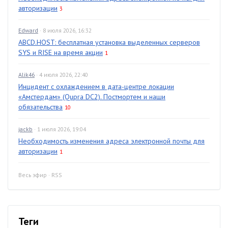
авторизации
3
Edward
· 8 июля 2026, 16:32
ABCD.HOST: бесплатная установка выделенных серверов
SYS и RISE на время акции
1
Alik46
· 4 июля 2026, 22:40
Инцидент с охлаждением в дата-центре локации
«Амстердам» (Qupra DC2). Постмортем и наши
обязательства
10
jackb
· 1 июля 2026, 19:04
Необходимость изменения адреса электронной почты для
авторизации
1
Весь эфир
·
RSS
Теги