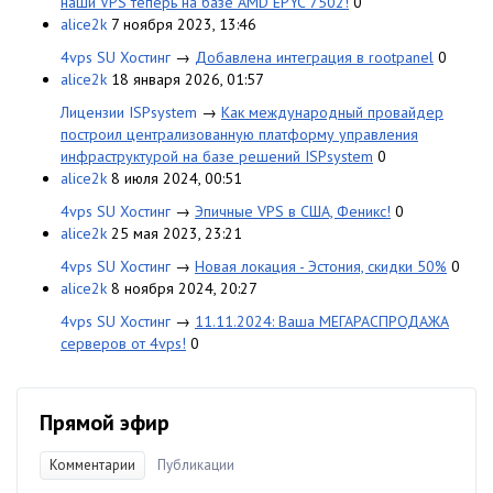
наши VPS теперь на базе AMD EPYC 7502!
0
alice2k
7 ноября 2023, 13:46
4vps SU Хостинг
→
Добавлена интеграция в rootpanel
0
alice2k
18 января 2026, 01:57
Лицензии ISPsystem
→
Как международный провайдер
построил централизованную платформу управления
инфраструктурой на базе решений ISPsystem
0
alice2k
8 июля 2024, 00:51
4vps SU Хостинг
→
Эпичные VPS в США, Феникс!
0
alice2k
25 мая 2023, 23:21
4vps SU Хостинг
→
Новая локация - Эстония, скидки 50%
0
alice2k
8 ноября 2024, 20:27
4vps SU Хостинг
→
11.11.2024: Ваша МЕГАРАСПРОДАЖА
серверов от 4vps!
0
Прямой эфир
Комментарии
Публикации