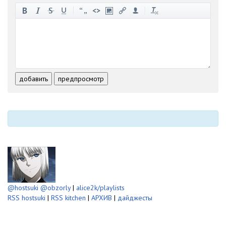
-
-
-
-
-
-
-
-
-
-
-
-
-
-
-
-
-
-
-
-
-
-
-
-
добавить
предпросмотр
-
-
-
-
-
-
@hostsuki
@obzorly
|
alice2k/playlists
RSS hostsuki
|
RSS kitchen
|
АРХИВ
|
дайджесты