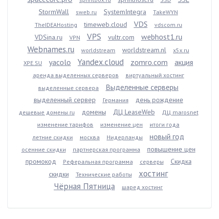
StormWall
SystemIntegra
sweb.ru
TakeWYN
VDS
timeweb.cloud
TheIDEAHosting
vdscom.ru
VPS
webhost1.ru
VDSina.ru
vultr.com
VPN
Webnames.ru
worldstream.nl
worldstream
x5x.ru
Yandex.cloud
yacolo
zomro.com
акция
XPE.SU
аренда выделенных серверов
виртуальный хостинг
Выделенные серверы
выделенные сервера
выделенный сервер
день рождение
Германия
домены
ДЦ LeaseWeb
дешевые домены ru
ДЦ marosnet
изменение тарифов
изменение цен
итоги года
новый год
летние скидки
москва
Нидерланды
повышение цен
осенние скидки
партнерская программа
промокод
Скидка
Реферальная программа
серверы
хостинг
скидки
Технические работы
Чёрная Пятница
шаред хостинг