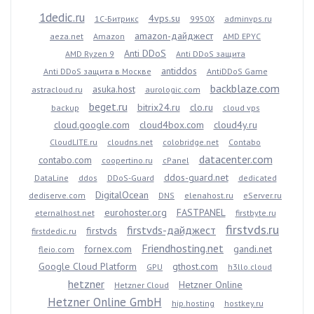
1dedic.ru
4vps.su
1С-Битрикс
9950X
adminvps.ru
amazon-дайджест
aeza.net
Amazon
AMD EPYC
Anti DDoS
AMD Ryzen 9
Anti DDoS защита
antiddos
Anti DDoS защита в Москве
AntiDDoS Game
backblaze.com
asuka.host
astracloud.ru
aurologic.com
beget.ru
bitrix24.ru
clo.ru
backup
cloud vps
cloud.google.com
cloud4box.com
cloud4y.ru
CloudLITE.ru
cloudns.net
colobridge.net
Contabo
datacenter.com
contabo.com
coopertino.ru
cPanel
ddos-guard.net
DataLine
ddos
DDoS-Guard
dedicated
DigitalOcean
dediserve.com
DNS
elenahost.ru
eServer.ru
eurohoster.org
FASTPANEL
eternalhost.net
firstbyte.ru
firstvds.ru
firstvds-дайджест
firstvds
firstdedic.ru
Friendhosting.net
fornex.com
gandi.net
fleio.com
Google Cloud Platform
gthost.com
GPU
h3llo.cloud
hetzner
Hetzner Online
Hetzner Cloud
Hetzner Online GmbH
hip.hosting
hostkey.ru