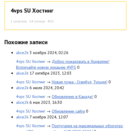
4vps SU Хостинг
1
читатель · 54 топика ·
RSS
Похожие записи
alice2k
3 ноября 2024, 02:26
4vps SU Хостинг
→
Добро пожаловать в Хорватию!
Встречайте новую локацию 4VPS
0
alice2k
17 октября 2023, 12:03
4vps SU Хостинг
→
Новая точка - Стамбул, Турция!
0
alice2k
6 июля 2024, 20:42
4vps SU Хостинг
→
Обновление в Канаде!
0
alice2k
6 мая 2023, 16:30
4vps SU Хостинг
→
Обновление сайта
0
alice2k
7 ноября 2024, 12:07
4vps SU Хостинг
→
Португалия на максимальных оборотах: