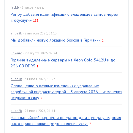
jackb
· 5 часов назад
Рег.ру добавил идентификацию владельцев сайтов через
«Госуслуги»
133
alice2k
· 2 августа 2026, 03:13
Мы добавили новую локацию боксов в Германии
2
Edward
· 2 августа 2026, 02:24
Горячие выделенные серверы на Xeon Gold 5412U и до
256 GB DDR5
1
alice2k
· 31 июля 2026, 15:57
Оповещение о важных изменениях: управление
зарубежной инфраструктурой – 3 августа 2026 – изменения
вступают в силу
3
alice2k
· 25 июля 2026, 01:44
Наш латвийский партнёр и оператор дата-центра уведомил
нас о приостановке предоставления услуг
2