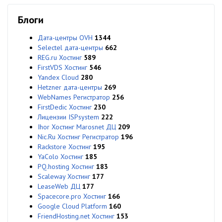
Блоги
Дата-центры OVH
1344
Selectel дата-центры
662
REG.ru Хостинг
589
FirstVDS Хостинг
546
Yandex Cloud
280
Hetzner дата-центры
269
WebNames Регистратор
256
FirstDedic Хостинг
230
Лицензии ISPsystem
222
Ihor Хостинг Marosnet ДЦ
209
Nic.Ru Хостинг Регистратор
196
Rackstore Хостинг
195
YaColo Хостинг
185
PQ.hosting Хостинг
183
Scaleway Хостинг
177
LeaseWeb ДЦ
177
Spacecore.pro Хостинг
166
Google Cloud Platform
160
FriendHosting.net Хостинг
153