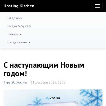
Hosting Kitchen
Toggl
naviga
Складчины
Скидка ISPsystem
Проекты
Всегда свежее
С наступающим Новым
годом!
4vps SU Хостинг
31 декабря 2025, 18:23