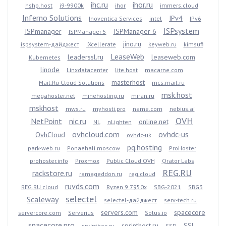
ihc.ru
ihor.ru
hshp.host
i9-9900k
ihor
immers.cloud
Inferno Solutions
IPv4
Inoventica Services
intel
IPv6
ISPsystem
ISPmanager
ISPManager 6
ISPManager 5
jino.ru
ispsystem-дайджест
IXcellerate
keyweb.ru
kimsufi
LeaseWeb
leaderssl.ru
leaseweb.com
Kubernetes
linode
Linxdatacenter
lite.host
macarne.com
masterhost
Mail.Ru Cloud Solutions
mcs.mail.ru
msk.host
megahoster.net
minehosting.ru
miran.ru
mskhost
mws.ru
myhosti.pro
name.com
nebius.ai
OVH
NetPoint
nic.ru
online.net
NL
nLighten
ovhcloud.com
ovhdc-us
OvhCloud
ovhdc-uk
pq.hosting
park-web.ru
Ponaehali.moscow
ProHoster
prohoster.info
Proxmox
Public Cloud OVH
Qrator Labs
REG.RU
rackstore.ru
ramageddon.ru
reg.cloud
ruvds.com
REG.RU cloud
Ryzen 9 7950x
SBG-2021
SBG3
selectel
Scaleway
selectel-дайджест
serv-tech.ru
servers.com
spacecore
servercore.com
Serverius
Solus.io
spacecore.pro
sprinthost.ru
SSL
sprintbox.ru
SSD