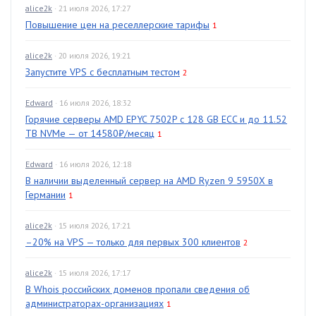
alice2k
· 21 июля 2026, 17:27
Повышение цен на реселлерские тарифы
1
alice2k
· 20 июля 2026, 19:21
Запустите VPS с бесплатным тестом
2
Edward
· 16 июля 2026, 18:32
Горячие серверы AMD EPYC 7502P с 128 GB ECC и до 11.52
TB NVMe — от 14580₽/месяц
1
Edward
· 16 июля 2026, 12:18
В наличии выделенный сервер на AMD Ryzen 9 5950X в
Германии
1
alice2k
· 15 июля 2026, 17:21
–20% на VPS — только для первых 300 клиентов
2
alice2k
· 15 июля 2026, 17:17
В Whois российских доменов пропали сведения об
администраторах-организациях
1