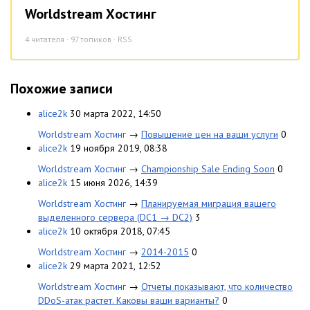
Worldstream Хостинг
4
читателя · 97 топиков ·
RSS
Похожие записи
alice2k
30 марта 2022, 14:50
Worldstream Хостинг
→
Повышение цен на ваши услуги
0
alice2k
19 ноября 2019, 08:38
Worldstream Хостинг
→
Championship Sale Ending Soon
0
alice2k
15 июня 2026, 14:39
Worldstream Хостинг
→
Планируемая миграция вашего
выделенного сервера (DC1 → DC2)
3
alice2k
10 октября 2018, 07:45
Worldstream Хостинг
→
2014-2015
0
alice2k
29 марта 2021, 12:52
Worldstream Хостинг
→
Отчеты показывают, что количество
DDoS-атак растет. Каковы ваши варианты?
0