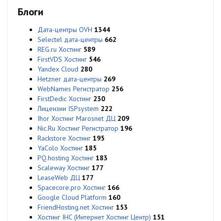
Блоги
Дата-центры OVH
1344
Selectel дата-центры
662
REG.ru Хостинг
589
FirstVDS Хостинг
546
Yandex Cloud
280
Hetzner дата-центры
269
WebNames Регистратор
256
FirstDedic Хостинг
230
Лицензии ISPsystem
222
Ihor Хостинг Marosnet ДЦ
209
Nic.Ru Хостинг Регистратор
196
Rackstore Хостинг
195
YaColo Хостинг
185
PQ.hosting Хостинг
183
Scaleway Хостинг
177
LeaseWeb ДЦ
177
Spacecore.pro Хостинг
166
Google Cloud Platform
160
FriendHosting.net Хостинг
153
Хостинг IHC (Интернет Хостинг Центр)
151