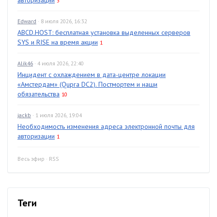
авторизации
3
Edward
· 8 июля 2026, 16:32
ABCD.HOST: бесплатная установка выделенных серверов
SYS и RISE на время акции
1
Alik46
· 4 июля 2026, 22:40
Инцидент с охлаждением в дата-центре локации
«Амстердам» (Qupra DC2). Постмортем и наши
обязательства
10
jackb
· 1 июля 2026, 19:04
Необходимость изменения адреса электронной почты для
авторизации
1
Весь эфир
·
RSS
Теги