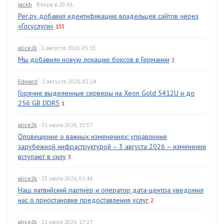
jackb
· Вчера в 20:36
Рег.ру добавил идентификацию владельцев сайтов через
«Госуслуги»
133
alice2k
· 2 августа 2026, 03:13
Мы добавили новую локацию боксов в Германии
2
Edward
· 2 августа 2026, 02:24
Горячие выделенные серверы на Xeon Gold 5412U и до
256 GB DDR5
1
alice2k
· 31 июля 2026, 15:57
Оповещение о важных изменениях: управление
зарубежной инфраструктурой – 3 августа 2026 – изменения
вступают в силу
3
alice2k
· 25 июля 2026, 01:44
Наш латвийский партнёр и оператор дата-центра уведомил
нас о приостановке предоставления услуг
2
alice2k
· 21 июля 2026, 17:27