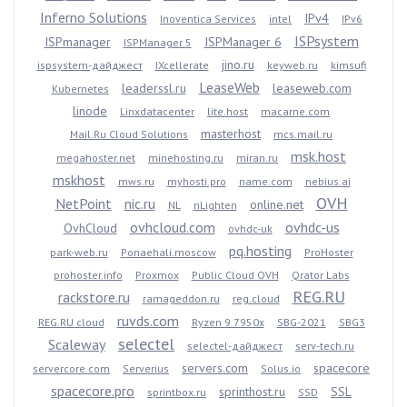
Inferno Solutions
IPv4
Inoventica Services
intel
IPv6
ISPsystem
ISPmanager
ISPManager 6
ISPManager 5
jino.ru
ispsystem-дайджест
IXcellerate
keyweb.ru
kimsufi
LeaseWeb
leaderssl.ru
leaseweb.com
Kubernetes
linode
Linxdatacenter
lite.host
macarne.com
masterhost
Mail.Ru Cloud Solutions
mcs.mail.ru
msk.host
megahoster.net
minehosting.ru
miran.ru
mskhost
mws.ru
myhosti.pro
name.com
nebius.ai
OVH
NetPoint
nic.ru
online.net
NL
nLighten
ovhcloud.com
ovhdc-us
OvhCloud
ovhdc-uk
pq.hosting
park-web.ru
Ponaehali.moscow
ProHoster
prohoster.info
Proxmox
Public Cloud OVH
Qrator Labs
REG.RU
rackstore.ru
ramageddon.ru
reg.cloud
ruvds.com
REG.RU cloud
Ryzen 9 7950x
SBG-2021
SBG3
selectel
Scaleway
selectel-дайджест
serv-tech.ru
servers.com
spacecore
servercore.com
Serverius
Solus.io
spacecore.pro
sprinthost.ru
SSL
sprintbox.ru
SSD