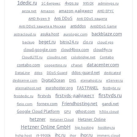
1dedic.ru
4vps.su
1С-Битрикс
9950X
adminvps.ru
amazon-дайджест
aeza.net
Amazon
AMD EPYC
Anti DDoS
AMD Ryzen 9
Anti DDoS защита
antiddos
Anti DDoS защита в Москве
AntiDDoS Game
backblaze.com
asuka.host
astracloud.ru
aurologic.com
beget.ru
bitrix24.ru
clo.ru
backup
cloud vps
cloud.google.com
cloud4box.com
cloud4y.ru
CloudLITE.ru
cloudns.net
colobridge.net
Contabo
datacenter.com
contabo.com
coopertino.ru
cPanel
ddos-guard.net
DataLine
ddos
DDoS-Guard
dedicated
DigitalOcean
dediserve.com
DNS
elenahost.ru
eServer.ru
eurohoster.org
FASTPANEL
eternalhost.net
firstbyte.ru
firstvds.ru
firstvds-дайджест
firstvds
firstdedic.ru
Friendhosting.net
fornex.com
gandi.net
fleio.com
Google Cloud Platform
gthost.com
GPU
h3llo.cloud
hetzner
Hetzner Online
Hetzner Cloud
Hetzner Online GmbH
hip.hosting
hostkey.ru
ihc.ru
ihor.ru
hshp.host
i9-9900k
ihor
immers.cloud