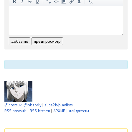
-
-
-
-
-
-
-
-
-
-
-
-
-
-
-
-
-
-
-
-
-
-
-
-
добавить
предпросмотр
-
-
-
-
-
-
@hostsuki
@obzorly
|
alice2k/playlists
RSS hostsuki
|
RSS kitchen
|
АРХИВ
|
дайджесты