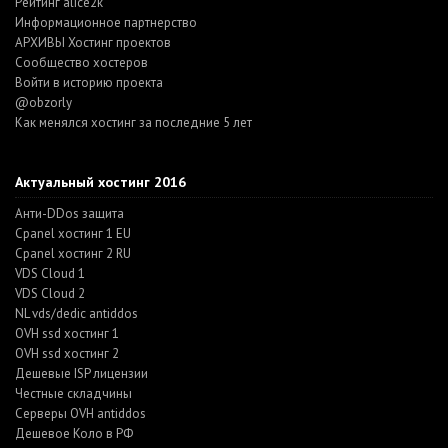
Рейтинг alice2k
Информационное партнерство
АРХИВЫ Хостинг проектов
Cообщество хостеров
Войти в историю проекта
@obzorly
Как менялся хостинг за последние 5 лет
Актуальный хостинг 2016
Анти-DDos защита
Cpanel хостинг 1 EU
Cpanel хостинг 2 RU
VDS Cloud 1
VDS Cloud 2
NL vds/dedic antiddos
OVH ssd хостинг 1
OVH ssd хостинг 2
Дешевые ISP лицензии
Честные складчины
Серверы OVH antiddos
Дешевое Коло в РФ