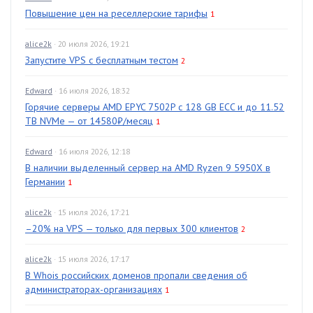
Повышение цен на реселлерские тарифы
1
alice2k
· 20 июля 2026, 19:21
Запустите VPS с бесплатным тестом
2
Edward
· 16 июля 2026, 18:32
Горячие серверы AMD EPYC 7502P с 128 GB ECC и до 11.52
TB NVMe — от 14580₽/месяц
1
Edward
· 16 июля 2026, 12:18
В наличии выделенный сервер на AMD Ryzen 9 5950X в
Германии
1
alice2k
· 15 июля 2026, 17:21
–20% на VPS — только для первых 300 клиентов
2
alice2k
· 15 июля 2026, 17:17
В Whois российских доменов пропали сведения об
администраторах-организациях
1