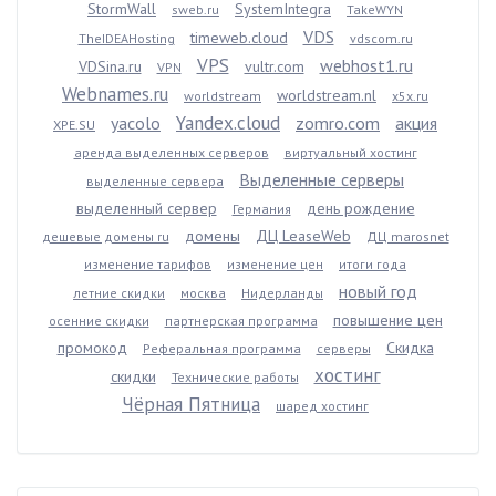
StormWall
SystemIntegra
sweb.ru
TakeWYN
VDS
timeweb.cloud
TheIDEAHosting
vdscom.ru
VPS
webhost1.ru
VDSina.ru
vultr.com
VPN
Webnames.ru
worldstream.nl
worldstream
x5x.ru
Yandex.cloud
yacolo
zomro.com
акция
XPE.SU
аренда выделенных серверов
виртуальный хостинг
Выделенные серверы
выделенные сервера
выделенный сервер
день рождение
Германия
домены
ДЦ LeaseWeb
дешевые домены ru
ДЦ marosnet
изменение тарифов
изменение цен
итоги года
новый год
летние скидки
москва
Нидерланды
повышение цен
осенние скидки
партнерская программа
промокод
Скидка
Реферальная программа
серверы
хостинг
скидки
Технические работы
Чёрная Пятница
шаред хостинг