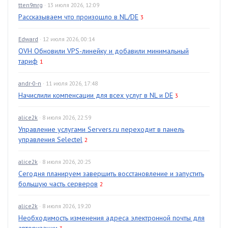
tten9mrg
· 13 июля 2026, 12:09
Рассказываем что произошло в NL/DE
3
Edward
· 12 июля 2026, 00:14
OVH Обновили VPS-линейку и добавили минимальный
тариф
1
andr-0-n
· 11 июля 2026, 17:48
Начислили компенсации для всех услуг в NL и DE
3
alice2k
· 8 июля 2026, 22:59
Управление услугами Servers.ru переходит в панель
управления Selectel
2
alice2k
· 8 июля 2026, 20:25
Сегодня планируем завершить восстановление и запустить
большую часть серверов
2
alice2k
· 8 июля 2026, 19:20
Необходимость изменения адреса электронной почты для