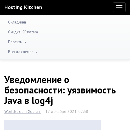
Hosting Kitchen
Toggl
naviga
Складчины
Скидка ISPsystem
Проекты
Всегда свежее
Уведомление о
безопасности: уязвимость
Java в log4j
Worldstream Хостинг
17 декабря 2021, 02:58