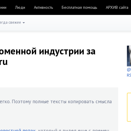
ании
Люди
Активность
Бесплатная помощь
АРХИВ сайта
егда свежее
оменной индустрии за
ru
@h
RS
легко. Поэтому полные тексты копировать смысла
овостной поток
, который я видел еще с времен