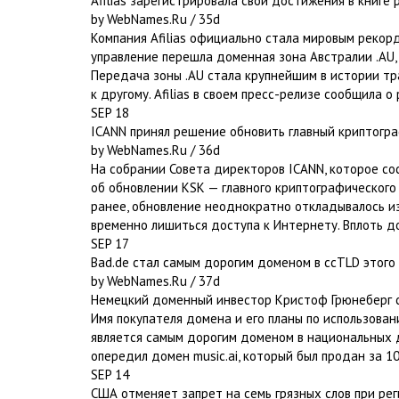
Afilias зарегистрировала свои достижения в книге 
by WebNames.Ru / 35d
Компания Afilias официально стала мировым рекор
управление перешла доменная зона Австралии .AU,
Передача зоны .AU стала крупнейшим в истории т
к другому. Afilias в своем пресс-релизе сообщила 
SEP 18
ICANN принял решение обновить главный криптогр
by WebNames.Ru / 36d
На собрании Совета директоров ICANN, которое со
об обновлении KSK — главного криптографического
ранее, обновление неоднократно откладывалось из
временно лишиться доступа к Интернету. Вплоть д
SEP 17
Bad.de стал самым дорогим доменом в ccTLD этого
by WebNames.Ru / 37d
Немецкий доменный инвестор Кристоф Грюнеберг с
Имя покупателя домена и его планы по использова
является самым дорогим доменом в национальных д
опередил домен music.ai, который был продан за 10
SEP 14
США отменяет запрет на семь грязных слов при ре