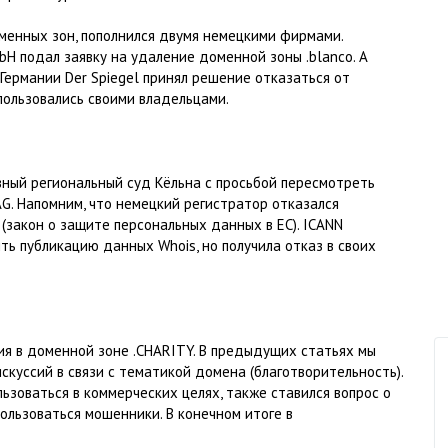
менных зон, пополнился двумя немецкими фирмами.
H подал заявку на удаление доменной зоны .blanco. А
ермании Der Spiegel принял решение отказаться от
пользовались своими владельцами.
вный региональный суд Кёльна с просьбой пересмотреть
G. Напомним, что немецкий регистратор отказался
 (закон о защите персональных данных в ЕС). ICANN
ть публикацию данных Whois, но получила отказ в своих
ия в доменной зоне .CHARITY. В предыдущих статьях мы
скуссий в связи с тематикой домена (благотворительность).
ьзоваться в коммерческих целях, также ставился вопрос о
пользоваться мошенники. В конечном итоге в