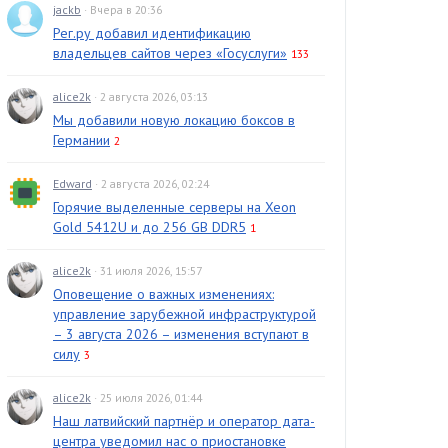
jackb
· Вчера в 20:36
Рег.ру добавил идентификацию
владельцев сайтов через «Госуслуги»
133
alice2k
· 2 августа 2026, 03:13
Мы добавили новую локацию боксов в
Германии
2
Edward
· 2 августа 2026, 02:24
Горячие выделенные серверы на Xeon
Gold 5412U и до 256 GB DDR5
1
alice2k
· 31 июля 2026, 15:57
Оповещение о важных изменениях:
управление зарубежной инфраструктурой
– 3 августа 2026 – изменения вступают в
силу
3
alice2k
· 25 июля 2026, 01:44
Наш латвийский партнёр и оператор дата-
центра уведомил нас о приостановке