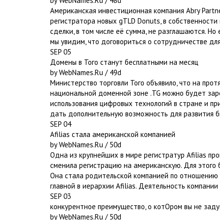
by WebNames.Ru / 48d
Американская инвестиционная компания Abry Partn
регистратора новых gTLD Donuts, в собственности
сделки, в том числе её сумма, не разглашаются. Но
мы увидим, что договориться о сотрудничестве дл
SEP 05
Домены в Того станут бесплатными на месяц
by WebNames.Ru / 49d
Министерство торговли Того объявило, что на про
национальной доменной зоне .TG можно будет заре
использования цифровых технологий в стране и пр
дать дополнительную возможность для развития б
SEP 04
Afilias стала американской компанией
by WebNames.Ru / 50d
Одна из крупнейших в мире регистратур Afilias пр
сменила регистрацию на американскую. Для этого б
Она стала родительской компанией по отношению к 
главной в иерархии Afilias. Деятельность компани
SEP 03
конкурентное преимущество, о котOром вы не заду
by WebNames.Ru / 50d