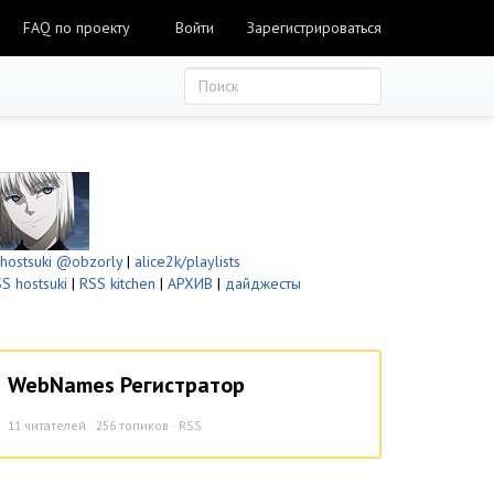
FAQ по проекту
Войти
Зарегистрироваться
ostsuki
@obzorly
|
alice2k/playlists
S hostsuki
|
RSS kitchen
|
АРХИВ
|
дайджесты
WebNames Регистратор
11
читателей · 256 топиков ·
RSS