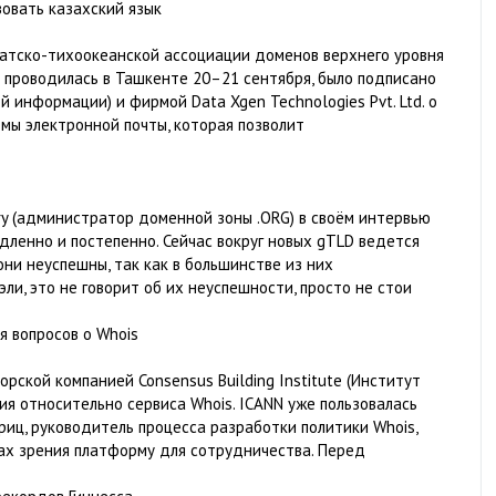
овать казахский язык
иатско-тихоокеанской ассоциации доменов верхнего уровня
рая проводилась в Ташкенте 20–21 сентября, было подписано
 информации) и фирмой Data Xgen Technologies Pvt. Ltd. о
мы электронной почты, которая позволит
try (администратор доменной зоны .ORG) в своём интервью
дленно и постепенно. Сейчас вокруг новых gTLD ведется
они неуспешны, так как в большинстве из них
ли, это не говорит об их неуспешности, просто не стои
я вопросов о Whois
рской компанией Consensus Building Institute (Институт
ия относительно сервиса Whois. ICANN уже пользовалась
риц, руководитель процесса разработки политики Whois,
ах зрения платформу для сотрудничества. Перед