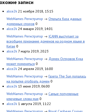
охожие записи
alice2k
21 ноября 2018, 15:15
WebNames Регистратор
→
Открыта база данных
доменных споров
0
alice2k
24 января 2019, 14:01
WebNames Регистратор
→
ICANN выступает за
всеобщее признание доменов на родном языке в
Китае
0
alice2k
7 марта 2019, 20:23
WebNames Регистратор
→
Домен Островов Кука
может поменяться
0
alice2k
24 апреля 2019, 16:00
WebNames Регистратор
→
Газета The Sun попалась
на попытке отобрать домен
0
alice2k
13 июня 2019, 06:00
WebNames Регистратор
→
Самые популярные
ключевые слова мая
0
alice2k
1 августа 2019, 11:22
WebNames Регистратор
→
Royal Caribean Cruises