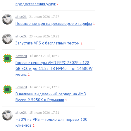
предоставления услуг
2
alice2k
· 21 июля 2026, 17:27
Повышение цен на реселлерские тарифы
1
alice2k
· 20 июля 2026, 19:21
Запустите VPS с бесплатным тестом
2
Edward
· 16 июля 2026, 18:32
Горячие серверы AMD EPYC 7502P с 128
GB ECC и до 11.52 TB NVMe — от 14580₽/
месяц
1
Edward
· 16 июля 2026, 12:18
В наличии выделенный сервер на AMD
Ryzen 9 5950X в Германии
1
alice2k
· 15 июля 2026, 17:21
–20% на VPS — только для первых 300
клиентов
2