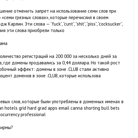
шение отменить запрет на использование семи слов при
 «семи грязных словах», которые перечислил в своем
лин. Эти слова — “fuck”, “cunt”, “shit”, “piss”, “cocksucker”,
ения эти слова приобрели только
пама
количество регистраций на 200 000 за несколько дней за
a, где домены продавались за 0,44 доллара. Но такой рост
обочный эффект: домены в зоне .CLUB стали активно
роцент доменов в зоне .CLUB, которые использова
чевых слов, которые были употреблены в доменных именах в
n hotels grid hard grad apps email canna shorting bull bets
tocurrency professional
фирмы?