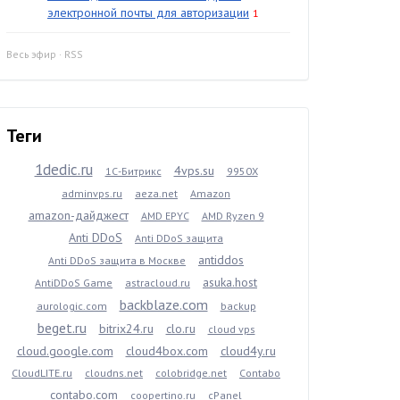
электронной почты для авторизации
1
Весь эфир
·
RSS
Теги
1dedic.ru
4vps.su
1С-Битрикс
9950X
adminvps.ru
aeza.net
Amazon
amazon-дайджест
AMD EPYC
AMD Ryzen 9
Anti DDoS
Anti DDoS защита
antiddos
Anti DDoS защита в Москве
asuka.host
AntiDDoS Game
astracloud.ru
backblaze.com
aurologic.com
backup
beget.ru
bitrix24.ru
clo.ru
cloud vps
cloud.google.com
cloud4box.com
cloud4y.ru
CloudLITE.ru
cloudns.net
colobridge.net
Contabo
contabo.com
coopertino.ru
cPanel