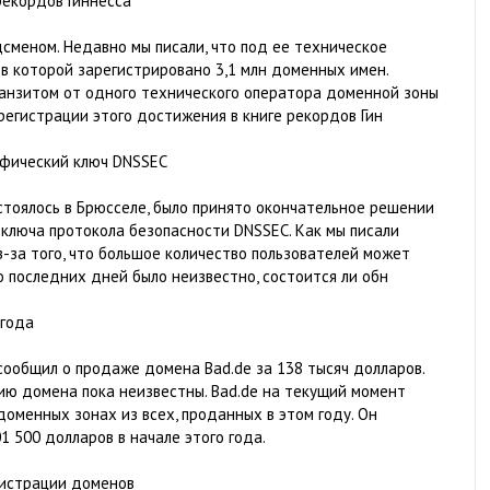
рекордов Гиннесса
дсменом. Недавно мы писали, что под ее техническое
 в которой зарегистрировано 3,1 млн доменных имен.
ранзитом от одного технического оператора доменной зоны
о регистрации этого достижения в книге рекордов Гин
афический ключ DNSSEC
стоялось в Брюсселе, было принято окончательное решении
 ключа протокола безопасности DNSSEC. Как мы писали
-за того, что большое количество пользователей может
о последних дней было неизвестно, состоится ли обн
 года
ообщил о продаже домена Bad.de за 138 тысяч долларов.
нию домена пока неизвестны. Bad.de на текущий момент
оменных зонах из всех, проданных в этом году. Он
1 500 долларов в начале этого года.
гистрации доменов