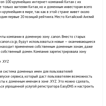
топ-100 крупнейших интернет-компаний Китая с их
 только жителям Китая, но и доменным инвесторам всего
 крупнейшим в мире, так как в этой стране живет около
одим первые 20 позиций рейтинга. Место Китайский Англий
чты компании в доменную зону .canon. Вместо старых
anon.co.jp, будут использоваться новые — оканчивающиеся
е находит применения собственным доменным зонам, даже
т собственный домен. Компания зарегистрировала зону
е .XYZ
няя система доменных имен для пользователей
апуске сервиса, который даст пользователям возможность
кты к доменным именам в зоне .XYZ. Это можно сделать,
ться упрощенной услугой регистратора EasyDNS и настроить