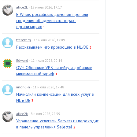
alice2k
· 15 июля 2026, 17:17
В Whois российских доменов пропали
сведения об администраторах-
организациях
1
tten9mrg
· 13 июля 2026, 12:09
Рассказываем что произошло в NL/DE
3
Edward
· 12 июля 2026, 00:14
OVH Обновили VPS-линейку и добавили
минимальный тариф
1
andr-0-n
· 11 июля 2026, 17:48
Начислили компенсации для всех услуг в
NL и DE
3
alice2k
· 8 июля 2026, 22:59
Управление услугами Servers.ru переходит
в панель управления Selectel
2