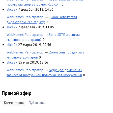
проиграла спор за домен RCC.com
0
alice2k
7 декабря 2018, 14:56
WebNames Регистратор
→
Джон Неветт стал
директором PIR Registry
0
alice2k
7 февраля 2019, 11:05
WebNames Регистратор
→
Зона .SITE достигла
миллиона регистраций
0
alice2k
27 марта 2019, 02:56
WebNames Регистратор
→
Zoom.com продан за 2
миллиона долларов
0
alice2k
15 мая 2019, 18:16
WebNames Регистратор
→
Будущее домена .IO
зависит от внутренней политики Великобритании
0
Прямой эфир
Комментарии
Публикации