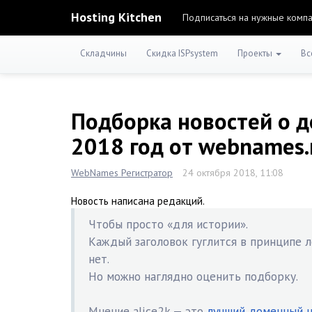
Hosting Kitchen
Подписаться на нужные комп
Складчины
Скидка ISPsystem
Проекты
Вс
Подборка новостей о д
2018 год от webnames.
WebNames Регистратор
24 октября 2018, 11:08
Новость написана редакций.
Чтобы просто «для истории».
Каждый заголовок гуглится в принципе 
нет.
Но можно наглядно оценить подборку.
Мнение alice2k — это
лучший доменный н