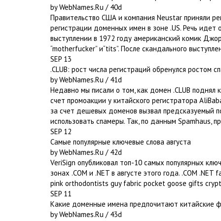
by WebNames.Ru / 40d
Правительство США и компания Neustar приняли ре
регистрации доменных имен в зоне .US. Речь идет о
выступлении в 1972 году американский комик Джордж Кар
“motherfucker” и“tits”. После скандального выступл
SEP 13
.CLUB: рост числа регистраций обренулся ростом с
by WebNames.Ru / 41d
Недавно мы писали о том, как домен .CLUB поднял 
счет промоакции у китайского регистратора AliBab
за счет дешевых доменов вызвал предсказуемый п
использовать спамеры. Так, по данным Spamhaus, п
SEP 12
Самые популярные ключевые слова августa
by WebNames.Ru / 42d
VeriSign опубликовал топ-10 самых популярных клю
зонах .COM и .NET в августе этого года. .COM .NET fa
pink orthodontists guy fabric pocket goose gifts cryp
SEP 11
Какие доменные имена предпочитают китайские 
by WebNames.Ru / 43d