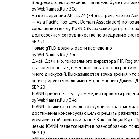
В адресах электронной почты можно будет использ
by WebNames.Ru / 30d
На конференции APTLD74 (74-я встреча членов Аз
— Asia Pacific Top Level Domain Association), кото
соглашение между KazNIC (Казахский центр сетевой
долгосрочном сотрудничестве по внедрению систе
SEP 21
Новые gTLD должны расти постепенно
by WebNames.Ru / 33d
Джей Дэли, и.о. генерального директора PIR Regis
сказал, что новые доменные зоны должны расти ме
много дискуссий. Высказывается точка зрения, что 
регистрируется мало имён. Но, по мнению Джима Дэ
SEP 20
ICANN прибегнет к услугам медиаторов для решени
by WebNames.Ru / 34d
ICANN объявила о начале сотрудничества с медиато
достижения консенсуса) с целью решить разноглас
услугами этой компании ранее. Как сообщил Курт П
целью ICANN является найти в разнообразных точк
SEP 19