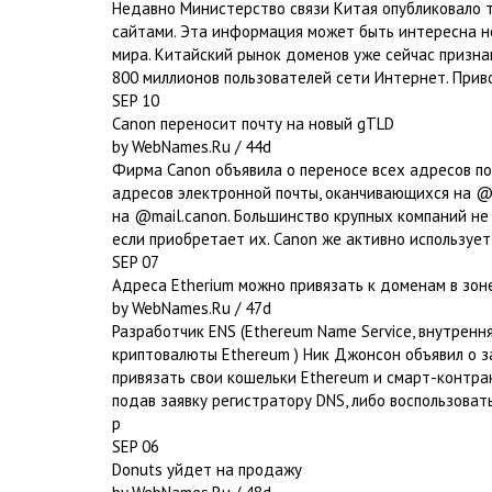
Недавно Министерство связи Китая опубликовало 
сайтами. Эта информация может быть интересна не
мира. Китайский рынок доменов уже сейчас признан
800 миллионов пользователей сети Интернет. Прив
SEP 10
Canon переносит почту на новый gTLD
by WebNames.Ru / 44d
Фирма Canon объявила о переносе всех адресов по
адресов электронной почты, оканчивающихся на @c
на @mail.canon. Большинство крупных компаний н
если приобретает их. Canon же активно используе
SEP 07
Адреса Etherium можно привязать к доменам в зон
by WebNames.Ru / 47d
Разработчик ENS (Ethereum Name Service, внутрен
криптовалюты Ethereum ) Ник Джонсон объявил о з
привязать свои кошельки Ethereum и смарт-контра
подав заявку регистратору DNS, либо воспользова
р
SEP 06
Donuts уйдет на продажу