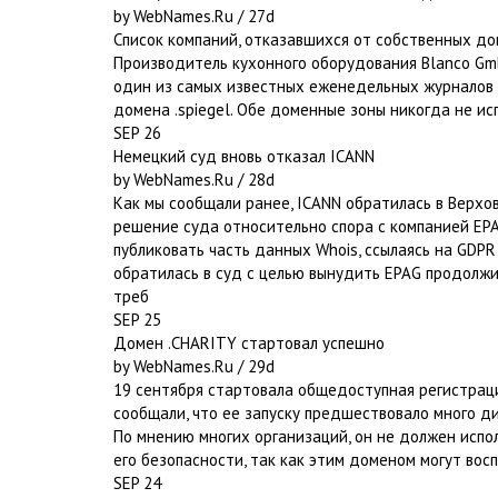
by WebNames.Ru / 27d
Список компаний, отказавшихся от собственных до
Производитель кухонного оборудования Blanco Gmb
один из самых известных еженедельных журналов Г
домена .spiegel. Обе доменные зоны никогда не ис
SEP 26
Немецкий суд вновь отказал ICANN
by WebNames.Ru / 28d
Как мы сообщали ранее, ICANN обратилась в Верхо
решение суда относительно спора с компанией EPA
публиковать часть данных Whois, ссылаясь на GDPR
обратилась в суд с целью вынудить EPAG продолжи
треб
SEP 25
Домен .CHARITY стартовал успешно
by WebNames.Ru / 29d
19 сентября стартовала общедоступная регистрац
сообщали, что ее запуску предшествовало много ди
По мнению многих организаций, он не должен испол
его безопасности, так как этим доменом могут вос
SEP 24