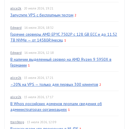
alice2k
· 20 июля 2026, 19:21
Запустите VPS с бесплатным тестом
2
Edward
· 16 июля 2026, 18:32
Горячие серверы AMD EPYC 7502P с 128 GB ECC и до 11.52
TB NVMe — от 14580₽/месяц
1
Edward
· 16 июля 2026, 12:18
В наличии выделенный сервер на AMD Ryzen 9 5950X в
Германии
1
alice2k
· 15 июля 2026, 17:21
–20% на VPS — только для первых 300 клиентов
2
alice2k
· 15 июля 2026, 17:17
В Whois российских доменов пропали сведения об
администраторах-организациях
1
tten9mrg
· 13 июля 2026, 12:09
Рассказываем что произошло в NL/DE
3