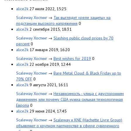
alice2k
27 июля 2022, 15:25
Scaleway Хостинг
→
Так выглядит «реле защиты» на
подстанции высокого напряжения
0
alice2k
2 сентября 2015, 18:31
Scaleway Хостинг
→
Slashing public cloud prices by 70
percent
0
alice2k
17 января 2019, 16:20
Scaleway Хостинг
→
Best wishes for 2019
0
alice2k
22 ноября 2019, 12:44
Scaleway Хостинг
→
Bare Metal Cloud & Black Friday up to
70% OFF
0
alice2k
9 августа 2021, 16:11
Scaleway Хостинг
→
Независимость - улица с двусторонним
движением, или почему США нужна сильная технологичная
Европа
0
alice2k
29 июня 2024, 17:45
Scaleway Хостинг
→
Scaleway и KNE (Hachette Livre Group)
объявляют о крупном партнерстве в сфере суверенного