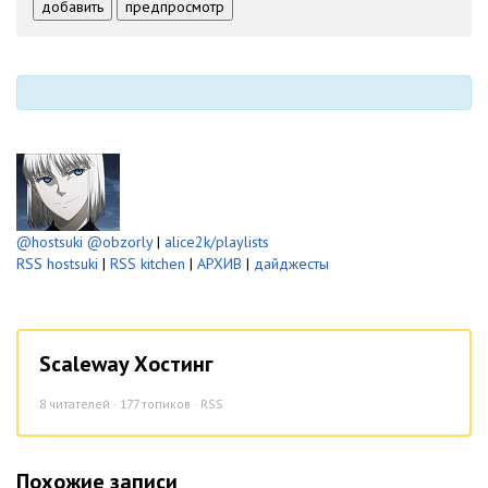
-
-
добавить
предпросмотр
-
-
-
-
-
-
@hostsuki
@obzorly
|
alice2k/playlists
RSS hostsuki
|
RSS kitchen
|
АРХИВ
|
дайджесты
Scaleway Хостинг
8
читателей · 177 топиков ·
RSS
Похожие записи