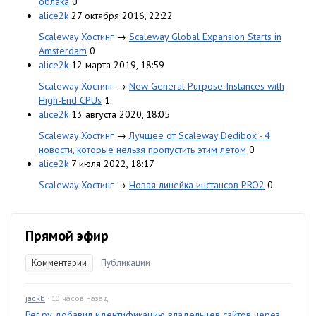
облака
0
alice2k
27 октября 2016, 22:22
Scaleway Хостинг
→
Scaleway Global Expansion Starts in
Amsterdam
0
alice2k
12 марта 2019, 18:59
Scaleway Хостинг
→
New General Purpose Instances with
High-End CPUs
1
alice2k
13 августа 2020, 18:05
Scaleway Хостинг
→
Лучшее от Scaleway Dedibox - 4
новости, которые нельзя пропустить этим летом
0
alice2k
7 июля 2022, 18:17
Scaleway Хостинг
→
Новая линейка инстансов PRO2
0
Прямой эфир
Комментарии
Публикации
jackb
· 10 часов назад
Рег.ру добавил идентификацию владельцев сайтов через