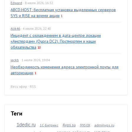
Edward
· 8 июля 2026, 16:32
ABCD.HOST: бесплатная установка выделенных серверов
SYS и RISE на время акции
1
Alik46
· 4 июля 2026, 22:40
Инцидент с охлаждением в дата-центре локации
«Амстердам» (Qupra DC2). Постмортем и наши
обязательства
10
jackb
· 1 июля 2026, 19:04
Необходимость изменения адреса электронной почты для
авторизации
1
Весь эфир
·
RSS
Теги
1dedic.ru
4vps.su
1С-Битрикс
9950X
adminvps.ru