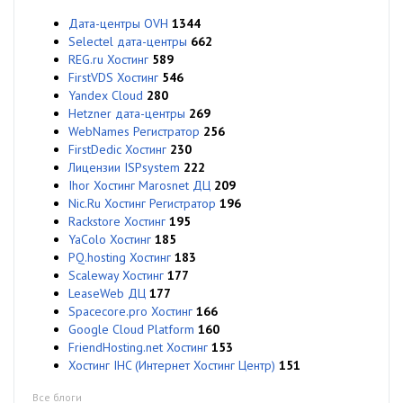
Дата-центры OVH
1344
Selectel дата-центры
662
REG.ru Хостинг
589
FirstVDS Хостинг
546
Yandex Cloud
280
Hetzner дата-центры
269
WebNames Регистратор
256
FirstDedic Хостинг
230
Лицензии ISPsystem
222
Ihor Хостинг Marosnet ДЦ
209
Nic.Ru Хостинг Регистратор
196
Rackstore Хостинг
195
YaColo Хостинг
185
PQ.hosting Хостинг
183
Scaleway Хостинг
177
LeaseWeb ДЦ
177
Spacecore.pro Хостинг
166
Google Cloud Platform
160
FriendHosting.net Хостинг
153
Хостинг IHC (Интернет Хостинг Центр)
151
Все блоги