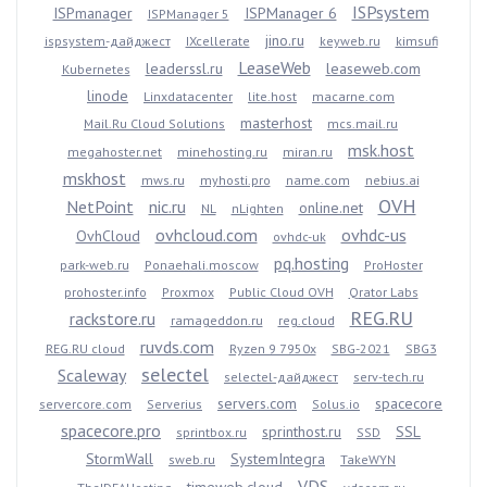
ISPsystem
ISPmanager
ISPManager 6
ISPManager 5
jino.ru
ispsystem-дайджест
IXcellerate
keyweb.ru
kimsufi
LeaseWeb
leaderssl.ru
leaseweb.com
Kubernetes
linode
Linxdatacenter
lite.host
macarne.com
masterhost
Mail.Ru Cloud Solutions
mcs.mail.ru
msk.host
megahoster.net
minehosting.ru
miran.ru
mskhost
mws.ru
myhosti.pro
name.com
nebius.ai
OVH
NetPoint
nic.ru
online.net
NL
nLighten
ovhcloud.com
ovhdc-us
OvhCloud
ovhdc-uk
pq.hosting
park-web.ru
Ponaehali.moscow
ProHoster
prohoster.info
Proxmox
Public Cloud OVH
Qrator Labs
REG.RU
rackstore.ru
ramageddon.ru
reg.cloud
ruvds.com
REG.RU cloud
Ryzen 9 7950x
SBG-2021
SBG3
selectel
Scaleway
selectel-дайджест
serv-tech.ru
servers.com
spacecore
servercore.com
Serverius
Solus.io
spacecore.pro
sprinthost.ru
SSL
sprintbox.ru
SSD
StormWall
SystemIntegra
sweb.ru
TakeWYN
VDS
timeweb.cloud