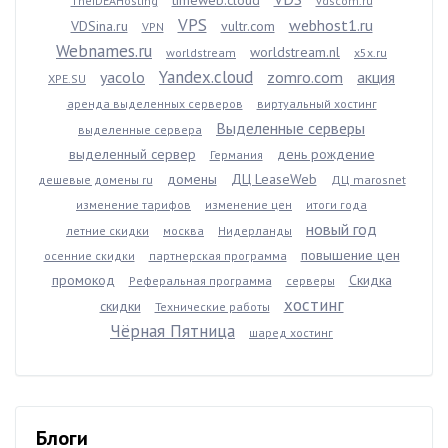
TheIDEAHosting
vdscom.ru
VPS
webhost1.ru
VDSina.ru
vultr.com
VPN
Webnames.ru
worldstream.nl
worldstream
x5x.ru
Yandex.cloud
yacolo
zomro.com
акция
XPE.SU
аренда выделенных серверов
виртуальный хостинг
Выделенные серверы
выделенные сервера
выделенный сервер
день рождение
Германия
домены
ДЦ LeaseWeb
дешевые домены ru
ДЦ marosnet
изменение тарифов
изменение цен
итоги года
новый год
летние скидки
москва
Нидерланды
повышение цен
осенние скидки
партнерская программа
промокод
Скидка
Реферальная программа
серверы
хостинг
скидки
Технические работы
Чёрная Пятница
шаред хостинг
Блоги