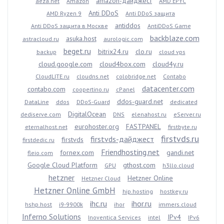
amazon-дайджест
aeza.net
Amazon
AMD EPYC
Anti DDoS
AMD Ryzen 9
Anti DDoS защита
antiddos
Anti DDoS защита в Москве
AntiDDoS Game
backblaze.com
asuka.host
astracloud.ru
aurologic.com
beget.ru
bitrix24.ru
clo.ru
backup
cloud vps
cloud.google.com
cloud4box.com
cloud4y.ru
CloudLITE.ru
cloudns.net
colobridge.net
Contabo
datacenter.com
contabo.com
coopertino.ru
cPanel
ddos-guard.net
DataLine
ddos
DDoS-Guard
dedicated
DigitalOcean
dediserve.com
DNS
elenahost.ru
eServer.ru
eurohoster.org
FASTPANEL
eternalhost.net
firstbyte.ru
firstvds.ru
firstvds-дайджест
firstvds
firstdedic.ru
Friendhosting.net
fornex.com
gandi.net
fleio.com
Google Cloud Platform
gthost.com
GPU
h3llo.cloud
hetzner
Hetzner Online
Hetzner Cloud
Hetzner Online GmbH
hip.hosting
hostkey.ru
ihc.ru
ihor.ru
hshp.host
i9-9900k
ihor
immers.cloud
Inferno Solutions
IPv4
Inoventica Services
intel
IPv6