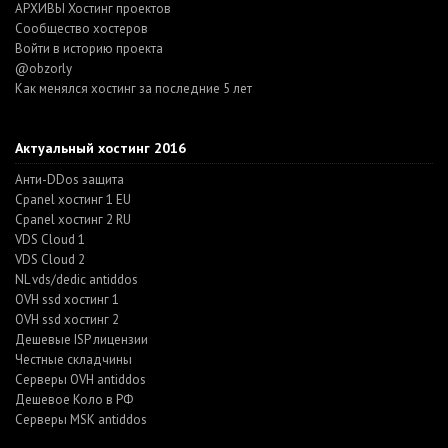
АРХИВЫ Хостинг проектов
Cообщество хостеров
Войти в историю проекта
@obzorly
Как менялся хостинг за последние 5 лет
Актуальный хостинг 2016
Анти-DDos защита
Cpanel хостинг 1 EU
Cpanel хостинг 2 RU
VDS Cloud 1
VDS Cloud 2
NL vds/dedic antiddos
OVH ssd хостинг 1
OVH ssd хостинг 2
Дешевые ISP лицензии
Честные складчины
Серверы OVH antiddos
Дешевое Коло в РФ
Серверы MSK antiddos