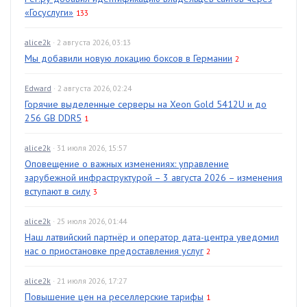
«Госуслуги»
133
alice2k
· 2 августа 2026, 03:13
Мы добавили новую локацию боксов в Германии
2
Edward
· 2 августа 2026, 02:24
Горячие выделенные серверы на Xeon Gold 5412U и до
256 GB DDR5
1
alice2k
· 31 июля 2026, 15:57
Оповещение о важных изменениях: управление
зарубежной инфраструктурой – 3 августа 2026 – изменения
вступают в силу
3
alice2k
· 25 июля 2026, 01:44
Наш латвийский партнёр и оператор дата-центра уведомил
нас о приостановке предоставления услуг
2
alice2k
· 21 июля 2026, 17:27
Повышение цен на реселлерские тарифы
1