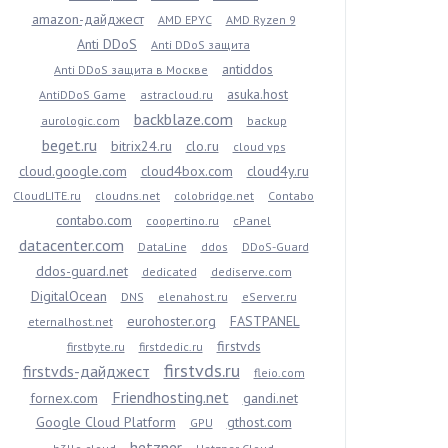
amazon-дайджест
AMD EPYC
AMD Ryzen 9
Anti DDoS
Anti DDoS защита
antiddos
Anti DDoS защита в Москве
asuka.host
AntiDDoS Game
astracloud.ru
backblaze.com
aurologic.com
backup
beget.ru
bitrix24.ru
clo.ru
cloud vps
cloud.google.com
cloud4box.com
cloud4y.ru
CloudLITE.ru
cloudns.net
colobridge.net
Contabo
contabo.com
coopertino.ru
cPanel
datacenter.com
DataLine
ddos
DDoS-Guard
ddos-guard.net
dedicated
dediserve.com
DigitalOcean
DNS
elenahost.ru
eServer.ru
eurohoster.org
FASTPANEL
eternalhost.net
firstvds
firstbyte.ru
firstdedic.ru
firstvds.ru
firstvds-дайджест
fleio.com
Friendhosting.net
fornex.com
gandi.net
Google Cloud Platform
gthost.com
GPU
hetzner