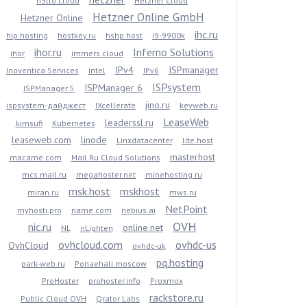
h3llo.cloud
Hetzner Cloud
Hetzner Online GmbH
Hetzner Online
ihc.ru
hip.hosting
hostkey.ru
hshp.host
i9-9900k
ihor.ru
Inferno Solutions
ihor
immers.cloud
IPv4
ISPmanager
Inoventica Services
intel
IPv6
ISPsystem
ISPManager 6
ISPManager 5
jino.ru
ispsystem-дайджест
IXcellerate
keyweb.ru
LeaseWeb
leaderssl.ru
kimsufi
Kubernetes
leaseweb.com
linode
Linxdatacenter
lite.host
masterhost
macarne.com
Mail.Ru Cloud Solutions
mcs.mail.ru
megahoster.net
minehosting.ru
msk.host
mskhost
miran.ru
mws.ru
NetPoint
myhosti.pro
name.com
nebius.ai
OVH
nic.ru
online.net
NL
nLighten
ovhcloud.com
ovhdc-us
OvhCloud
ovhdc-uk
pq.hosting
park-web.ru
Ponaehali.moscow
ProHoster
prohoster.info
Proxmox
rackstore.ru
Public Cloud OVH
Qrator Labs