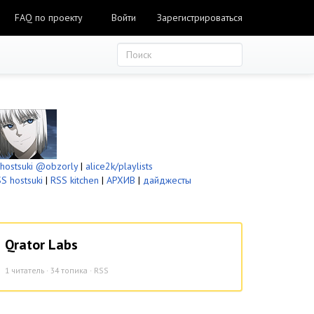
FAQ по проекту
Войти
Зарегистрироваться
ostsuki
@obzorly
|
alice2k/playlists
S hostsuki
|
RSS kitchen
|
АРХИВ
|
дайджесты
Qrator Labs
1
читатель · 34 топика ·
RSS