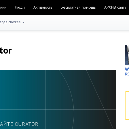
ании
Люди
Активность
Бесплатная помощь
АРХИВ сайта
егда свежее
tor
@h
RS