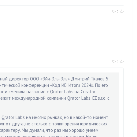
0
0
ьный директор ООО «Эйч-Эль-Эль» Дмитрий Ткачев 5
итической конференции «Код ИБ. Итоги 2024». По его
г и сменила название с Qrator Labs на Curator.
ежит международной компании Qrator Labs CZ s.r.o. с
Qrator Labs на многих рынках, но в какой-то момент
уг от друга, не столько с точки зрения юридических
 характеру. Мы думали, что раз мы хорошо умеем
то сможем предложить эти услуги другим. Но, во-