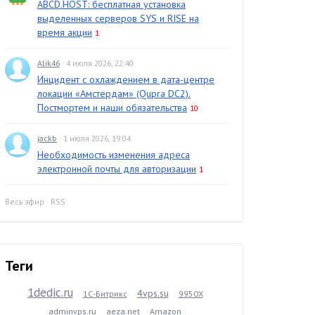
ABCD.HOST: бесплатная установка
выделенных серверов SYS и RISE на
время акции
1
Alik46
· 4 июля 2026, 22:40
Инцидент с охлаждением в дата-центре
локации «Амстердам» (Qupra DC2).
Постмортем и наши обязательства
10
jackb
· 1 июля 2026, 19:04
Необходимость изменения адреса
электронной почты для авторизации
1
Весь эфир
·
RSS
Теги
1dedic.ru
4vps.su
1С-Битрикс
9950X
adminvps.ru
aeza.net
Amazon