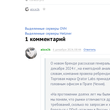
alice2k
Выделенные серверы OVH
Выделенные серверы Hetzner
1
комментарий
alice2k
6 декабря 2024, 08:44
Ответить
О новом бренде рассказал генерал
декабря 2024 г., на ежегодной анал
словам, компания провела ребрендин
Торговая марка Qrator Labs принадл
головным офисом в Праге (Чехия).
«На протяжении долгих лет мы были 
мы поняли, что рынки отличаются др
требований, сколько по запросам и
бороться с DDoS-атаками в России, 