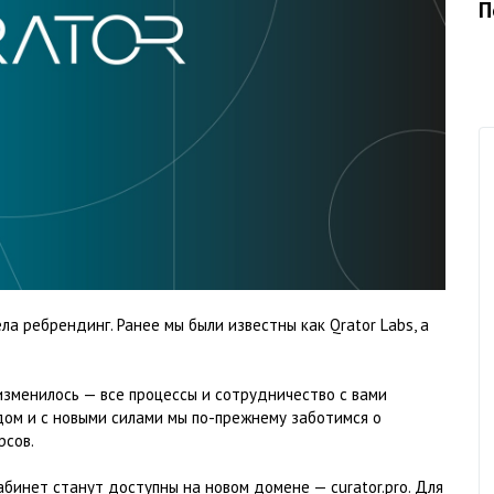
П
ла ребрендинг. Ранее мы были известны как Qrator Labs, а
изменилось — все процессы и сотрудничество с вами
ом и с новыми силами мы по-прежнему заботимся о
рсов.
абинет станут доступны на новом домене — curator.pro. Для