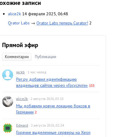
охожие записи
alice2k
14 февраля 2025, 06:48
Qrator Labs
→
Qrator Labs теперь Curator!
2
Прямой эфир
Комментарии
Публикации
jackb
· 1 час назад
Рег.ру добавил идентификацию
владельцев сайтов через «Госуслуги»
133
alice2k
· 2 августа 2026, 03:13
Мы добавили новую локацию боксов в
Германии
2
Edward
· 2 августа 2026, 02:24
Горячие выделенные серверы на Xeon