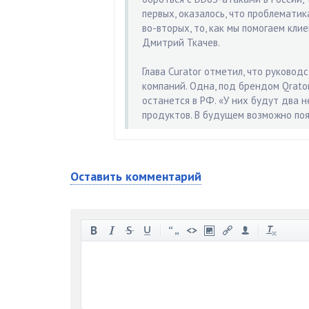
первых, оказалось, что проблематик
во-вторых, то, как мы помогаем кли
Дмитрий Ткачев.
Глава Curator отметил, что руково
компаний. Одна, под брендом Qrator
останется в РФ. «У них будут два 
продуктов. В будущем возможно поя
Оставить комментарий
-
-
-
-
-
-
-
-
-
-
-
-
-
-
-
-
-
-
-
-