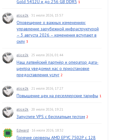
Gold 5412U и до 256 GB DDR5
1
alice2k
· 31 июля 2026, 15:57
Оповещение о важных изменениях:
управление зарубежной инфраструктурой
– 3 августа 2026 – изменения вступают в
силу
3
alice2k
· 25 июля 2026, 01:44
Наш латвийский партнёр и оператор дата-
центра уведомил нас о приостановке
предоставления услуг
2
alice2k
· 21 июля 2026, 17:27
Повышение цен на реселлерские тарифы
1
alice2k
· 20 июля 2026, 19:21
Запустите VPS с бесплатным тестом
2
Edward
· 16 июля 2026, 18:32
Горячие серверы AMD EPYC 7502P с 128