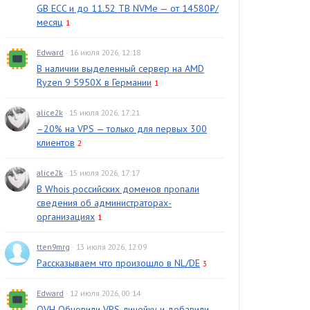
GB ECC и до 11.52 TB NVMe — от 14580₽/
месяц
1
Edward
· 16 июля 2026, 12:18
В наличии выделенный сервер на AMD
Ryzen 9 5950X в Германии
1
alice2k
· 15 июля 2026, 17:21
–20% на VPS — только для первых 300
клиентов
2
alice2k
· 15 июля 2026, 17:17
В Whois российских доменов пропали
сведения об администраторах-
организациях
1
tten9mrg
· 13 июля 2026, 12:09
Рассказываем что произошло в NL/DE
3
Edward
· 12 июля 2026, 00:14
OVH Обновили VPS-линейку и добавили