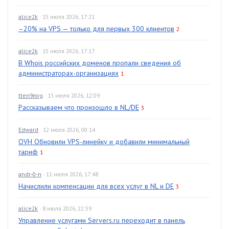
alice2k
· 15 июля 2026, 17:21
–20% на VPS — только для первых 300 клиентов
2
alice2k
· 15 июля 2026, 17:17
В Whois российских доменов пропали сведения об
администраторах-организациях
1
tten9mrg
· 13 июля 2026, 12:09
Рассказываем что произошло в NL/DE
3
Edward
· 12 июля 2026, 00:14
OVH Обновили VPS-линейку и добавили минимальный
тариф
1
andr-0-n
· 11 июля 2026, 17:48
Начислили компенсации для всех услуг в NL и DE
3
alice2k
· 8 июля 2026, 22:59
Управление услугами Servers.ru переходит в панель