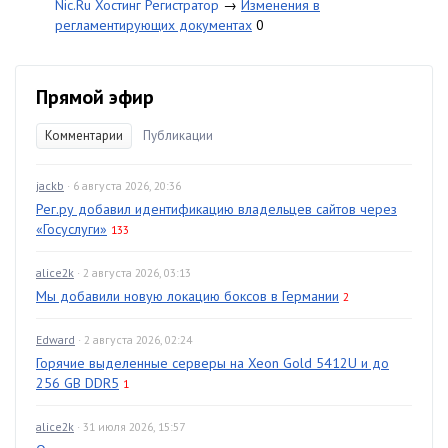
Nic.Ru Хостинг Регистратор
→
Изменения в
регламентирующих документах
0
Прямой эфир
Комментарии
Публикации
jackb
· 6 августа 2026, 20:36
Рег.ру добавил идентификацию владельцев сайтов через
«Госуслуги»
133
alice2k
· 2 августа 2026, 03:13
Мы добавили новую локацию боксов в Германии
2
Edward
· 2 августа 2026, 02:24
Горячие выделенные серверы на Xeon Gold 5412U и до
256 GB DDR5
1
alice2k
· 31 июля 2026, 15:57