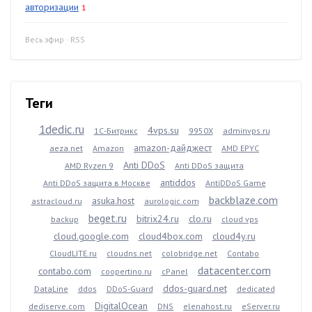
авторизации
1
Весь эфир
·
RSS
Теги
1dedic.ru
4vps.su
1С-Битрикс
9950X
adminvps.ru
amazon-дайджест
aeza.net
Amazon
AMD EPYC
Anti DDoS
AMD Ryzen 9
Anti DDoS защита
antiddos
Anti DDoS защита в Москве
AntiDDoS Game
backblaze.com
asuka.host
astracloud.ru
aurologic.com
beget.ru
bitrix24.ru
clo.ru
backup
cloud vps
cloud.google.com
cloud4box.com
cloud4y.ru
CloudLITE.ru
cloudns.net
colobridge.net
Contabo
datacenter.com
contabo.com
coopertino.ru
cPanel
ddos-guard.net
DataLine
ddos
DDoS-Guard
dedicated
DigitalOcean
dediserve.com
DNS
elenahost.ru
eServer.ru