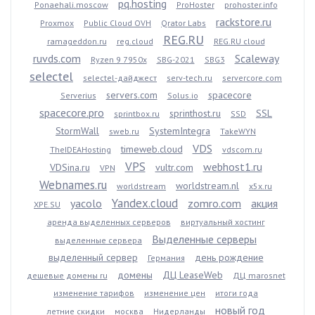
pq.hosting
Ponaehali.moscow
ProHoster
prohoster.info
rackstore.ru
Proxmox
Public Cloud OVH
Qrator Labs
REG.RU
ramageddon.ru
reg.cloud
REG.RU cloud
ruvds.com
Scaleway
Ryzen 9 7950x
SBG-2021
SBG3
selectel
selectel-дайджест
serv-tech.ru
servercore.com
servers.com
spacecore
Serverius
Solus.io
spacecore.pro
sprinthost.ru
SSL
sprintbox.ru
SSD
StormWall
SystemIntegra
sweb.ru
TakeWYN
VDS
timeweb.cloud
TheIDEAHosting
vdscom.ru
VPS
webhost1.ru
VDSina.ru
vultr.com
VPN
Webnames.ru
worldstream.nl
worldstream
x5x.ru
Yandex.cloud
yacolo
zomro.com
акция
XPE.SU
аренда выделенных серверов
виртуальный хостинг
Выделенные серверы
выделенные сервера
выделенный сервер
день рождение
Германия
домены
ДЦ LeaseWeb
дешевые домены ru
ДЦ marosnet
изменение тарифов
изменение цен
итоги года
новый год
летние скидки
москва
Нидерланды