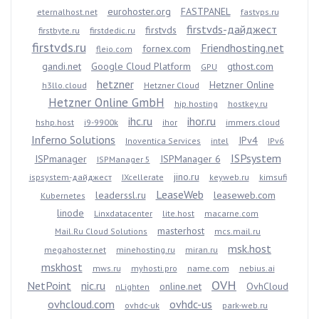
eurohoster.org
FASTPANEL
eternalhost.net
fastvps.ru
firstvds-дайджест
firstvds
firstbyte.ru
firstdedic.ru
firstvds.ru
Friendhosting.net
fornex.com
fleio.com
gandi.net
Google Cloud Platform
gthost.com
GPU
hetzner
Hetzner Online
h3llo.cloud
Hetzner Cloud
Hetzner Online GmbH
hip.hosting
hostkey.ru
ihc.ru
ihor.ru
hshp.host
i9-9900k
ihor
immers.cloud
Inferno Solutions
IPv4
Inoventica Services
intel
IPv6
ISPsystem
ISPmanager
ISPManager 6
ISPManager 5
jino.ru
ispsystem-дайджест
IXcellerate
keyweb.ru
kimsufi
LeaseWeb
leaderssl.ru
leaseweb.com
Kubernetes
linode
Linxdatacenter
lite.host
macarne.com
masterhost
Mail.Ru Cloud Solutions
mcs.mail.ru
msk.host
megahoster.net
minehosting.ru
miran.ru
mskhost
mws.ru
myhosti.pro
name.com
nebius.ai
OVH
NetPoint
nic.ru
online.net
OvhCloud
nLighten
ovhcloud.com
ovhdc-us
ovhdc-uk
park-web.ru