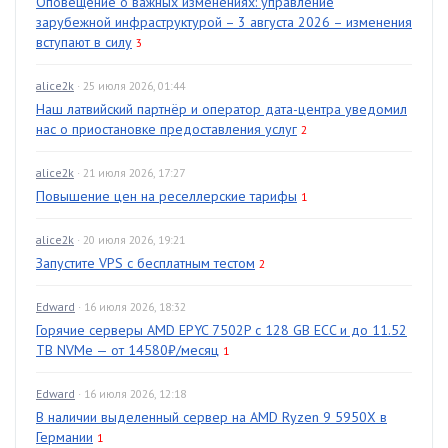
Оповещение о важных изменениях: управление
зарубежной инфраструктурой – 3 августа 2026 – изменения
вступают в силу
3
alice2k
· 25 июля 2026, 01:44
Наш латвийский партнёр и оператор дата-центра уведомил
нас о приостановке предоставления услуг
2
alice2k
· 21 июля 2026, 17:27
Повышение цен на реселлерские тарифы
1
alice2k
· 20 июля 2026, 19:21
Запустите VPS с бесплатным тестом
2
Edward
· 16 июля 2026, 18:32
Горячие серверы AMD EPYC 7502P с 128 GB ECC и до 11.52
TB NVMe — от 14580₽/месяц
1
Edward
· 16 июля 2026, 12:18
В наличии выделенный сервер на AMD Ryzen 9 5950X в
Германии
1