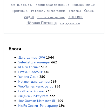
повышение цен
осенние скидки
партнерская программа
промокод
Скидка
Реферальная программа
серверы
хостинг
скидки
Технические работы
Чёрная Пятница
шаред хостинг
Блоги
Дата-центры OVH
1344
Selectel дата-центры
662
REG.ru Хостинг
589
FirstVDS Хостинг
546
Yandex Cloud
280
Hetzner дата-центры
269
WebNames Регистратор
256
FirstDedic Хостинг
230
Лицензии ISPsystem
222
Ihor Хостинг Marosnet ДЦ
209
Nic.Ru Хостинг Регистратор
196