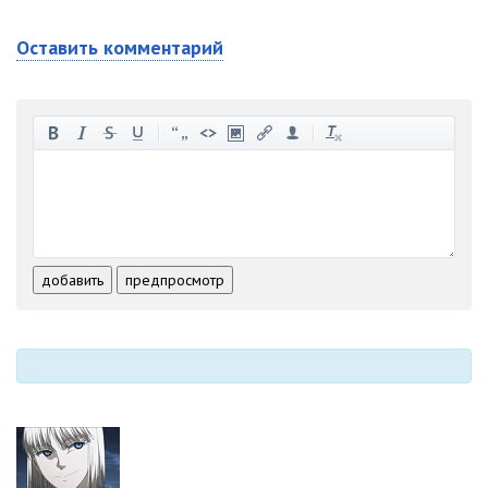
Оставить комментарий
-
-
-
-
-
-
-
-
-
-
-
-
-
-
-
-
-
-
-
-
-
-
-
-
добавить
предпросмотр
-
-
-
-
-
-