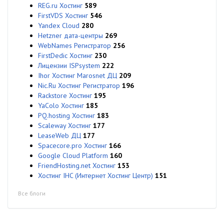
REG.ru Хостинг
589
FirstVDS Хостинг
546
Yandex Cloud
280
Hetzner дата-центры
269
WebNames Регистратор
256
FirstDedic Хостинг
230
Лицензии ISPsystem
222
Ihor Хостинг Marosnet ДЦ
209
Nic.Ru Хостинг Регистратор
196
Rackstore Хостинг
195
YaColo Хостинг
185
PQ.hosting Хостинг
183
Scaleway Хостинг
177
LeaseWeb ДЦ
177
Spacecore.pro Хостинг
166
Google Cloud Platform
160
FriendHosting.net Хостинг
153
Хостинг IHC (Интернет Хостинг Центр)
151
Все блоги