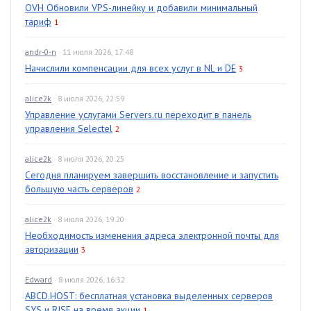
OVH Обновили VPS-линейку и добавили минимальный
тариф
1
andr-0-n
· 11 июля 2026, 17:48
Начислили компенсации для всех услуг в NL и DE
3
alice2k
· 8 июля 2026, 22:59
Управление услугами Servers.ru переходит в панель
управления Selectel
2
alice2k
· 8 июля 2026, 20:25
Сегодня планируем завершить восстановление и запустить
большую часть серверов
2
alice2k
· 8 июля 2026, 19:20
Необходимость изменения адреса электронной почты для
авторизации
3
Edward
· 8 июля 2026, 16:32
ABCD.HOST: бесплатная установка выделенных серверов
SYS и RISE на время акции
1