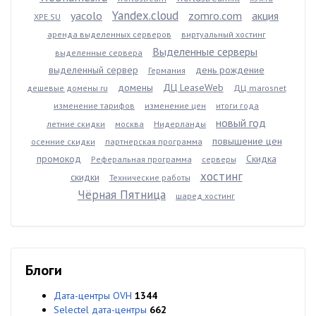
Yandex.cloud
yacolo
zomro.com
акция
XPE.SU
аренда выделенных серверов
виртуальный хостинг
Выделенные серверы
выделенные сервера
выделенный сервер
день рождение
Германия
домены
ДЦ LeaseWeb
дешевые домены ru
ДЦ marosnet
изменение тарифов
изменение цен
итоги года
новый год
летние скидки
москва
Нидерланды
повышение цен
осенние скидки
партнерская программа
промокод
Скидка
Реферальная программа
серверы
хостинг
скидки
Технические работы
Чёрная Пятница
шаред хостинг
Блоги
Дата-центры OVH
1344
Selectel дата-центры
662