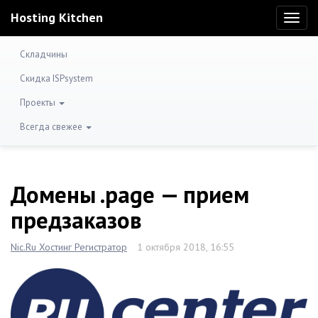
Hosting Kitchen
Toggl
naviga
Складчины
Скидка ISPsystem
Проекты
Всегда свежее
Домены .page — прием
предзаказов
Nic.Ru Хостинг Регистратор
1 октября 2018, 16:55