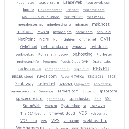
LeaseWeb
leaderssl.ru
leaseweb.com
Kubernetes
linode
Linxdatacenter
lite.host
macarne.com
masterhost
Mail.Ru Cloud Solutions
mcs.mail.ru
msk.host
megahoster.net
minehosting.ru
miran.ru
mskhost
mws.ru
myhosti.pro
name.com
nebius.ai
OVH
NetPoint
nic.ru
online.net
NL
nLighten
ovhcloud.com
ovhdc-us
OvhCloud
ovhdc-uk
pq.hosting
park-web.ru
Ponaehali.moscow
ProHoster
prohoster.info
Proxmox
Public Cloud OVH
Qrator Labs
REG.RU
rackstore.ru
ramageddon.ru
reg.cloud
ruvds.com
REG.RU cloud
Ryzen 9 7950x
SBG-2021
SBG3
selectel
Scaleway
selectel-дайджест
serv-tech.ru
servers.com
spacecore
servercore.com
Serverius
Solus.io
spacecore.pro
sprinthost.ru
SSL
sprintbox.ru
SSD
StormWall
SystemIntegra
sweb.ru
TakeWYN
VDS
timeweb.cloud
TheIDEAHosting
vdscom.ru
VPS
webhost1.ru
VDSina.ru
vultr.com
VPN
Webnames.ru
worldstream.nl
worldstream
x5x.ru