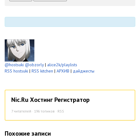
-
-
-
-
@hostsuki
@obzorly
|
alice2k/playlists
RSS hostsuki
|
RSS kitchen
|
АРХИВ
|
дайджесты
Nic.Ru Хостинг Регистратор
7
читателей · 196 топиков ·
RSS
Похожие записи