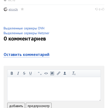
nic.ru
alice2k
0
Выделенные серверы OVH
Выделенные серверы Hetzner
0
комментариев
Оставить комментарий
-
-
-
-
-
-
-
-
-
-
-
-
-
-
-
-
-
-
-
-
-
-
-
-
добавить
предпросмотр
-
-