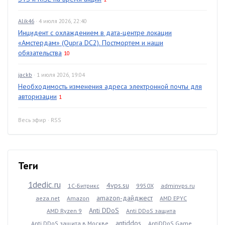
Alik46
· 4 июля 2026, 22:40
Инцидент с охлаждением в дата-центре локации
«Амстердам» (Qupra DC2). Постмортем и наши
обязательства
10
jackb
· 1 июля 2026, 19:04
Необходимость изменения адреса электронной почты для
авторизации
1
Весь эфир
·
RSS
Теги
1dedic.ru
4vps.su
1С-Битрикс
9950X
adminvps.ru
amazon-дайджест
aeza.net
Amazon
AMD EPYC
Anti DDoS
AMD Ryzen 9
Anti DDoS защита
antiddos
Anti DDoS защита в Москве
AntiDDoS Game