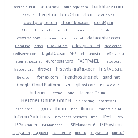
backblaze.com
asuka.host
astracloud.ru
aurologic.com
beget.ru
bitrix24.ru
clo.ru
backup
cloud vps
cloud.google.com
cloud4box.com
cloud4y.ru
CloudLITE.ru
cloudns.net
colobridge.net
Contabo
datacenter.com
contabo.com
coopertino.ru
cPanel
ddos-guard.net
DataLine
ddos
DDoS-Guard
dedicated
DigitalOcean
dediserve.com
DNS
elenahost.ru
eServer.ru
eurohoster.org
FASTPANEL
eternalhost.net
firstbyte.ru
firstvds.ru
firstvds-дайджест
firstvds
firstdedic.ru
Friendhosting.net
fornex.com
gandi.net
fleio.com
Google Cloud Platform
gthost.com
GPU
h3llo.cloud
hetzner
Hetzner Online
Hetzner Cloud
Hetzner Online GmbH
hip.hosting
hostkey.ru
ihc.ru
ihor.ru
hshp.host
i9-9900k
ihor
immers.cloud
Inferno Solutions
IPv4
Inoventica Services
intel
IPv6
ISPsystem
ISPmanager
ISPManager 6
ISPManager 5
jino.ru
ispsystem-дайджест
IXcellerate
keyweb.ru
kimsufi