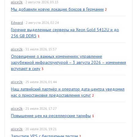
alice2k
· 2 августа 2026, 03:13
Мы добавили новую локацию боксов в Германии
2
Edward
· 2 августа 2026, 02:24
Горячие выделенные серверы на Xeon Gold 5412U и до
256 GB DDR5
1
alice2k
· 31 июля 2026, 15:57
Оповещение о важных изменениях: управление
зарубежной инфраструктурой – 3 августа 2026 – изменения
вступают в силу
3
alice2k
· 25 июля 2026, 01:44
Наш латвийский партнёр и оператор дата-центра уведомил
нас о приостановке предоставления услуг
2
alice2k
· 21 июля 2026, 17:27
Повышение цен на реселлерские тарифы
1
alice2k
· 20 июля 2026, 19:21
Запустите VPS с бесплатным тестом
2