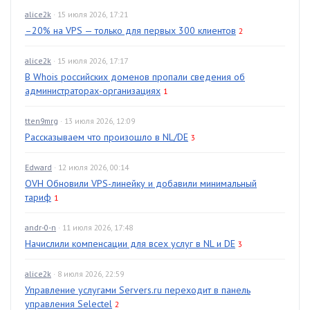
alice2k
· 15 июля 2026, 17:21
–20% на VPS — только для первых 300 клиентов
2
alice2k
· 15 июля 2026, 17:17
В Whois российских доменов пропали сведения об
администраторах-организациях
1
tten9mrg
· 13 июля 2026, 12:09
Рассказываем что произошло в NL/DE
3
Edward
· 12 июля 2026, 00:14
OVH Обновили VPS-линейку и добавили минимальный
тариф
1
andr-0-n
· 11 июля 2026, 17:48
Начислили компенсации для всех услуг в NL и DE
3
alice2k
· 8 июля 2026, 22:59
Управление услугами Servers.ru переходит в панель
управления Selectel
2