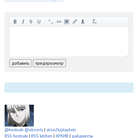
-
-
-
-
-
-
-
-
-
-
-
-
-
-
-
-
-
-
-
-
-
-
-
-
добавить
предпросмотр
-
-
-
-
-
-
@hostsuki
@obzorly
|
alice2k/playlists
RSS hostsuki
|
RSS kitchen
|
АРХИВ
|
дайджесты