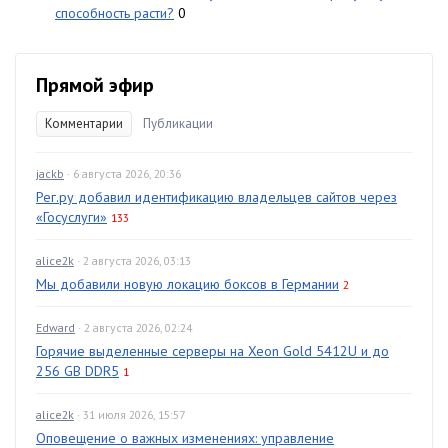
способность расти?
0
Прямой эфир
Комментарии
Публикации
jackb
· 6 августа 2026, 20:36
Рег.ру добавил идентификацию владельцев сайтов через
«Госуслуги»
133
alice2k
· 2 августа 2026, 03:13
Мы добавили новую локацию боксов в Германии
2
Edward
· 2 августа 2026, 02:24
Горячие выделенные серверы на Xeon Gold 5412U и до
256 GB DDR5
1
alice2k
· 31 июля 2026, 15:57
Оповещение о важных изменениях: управление