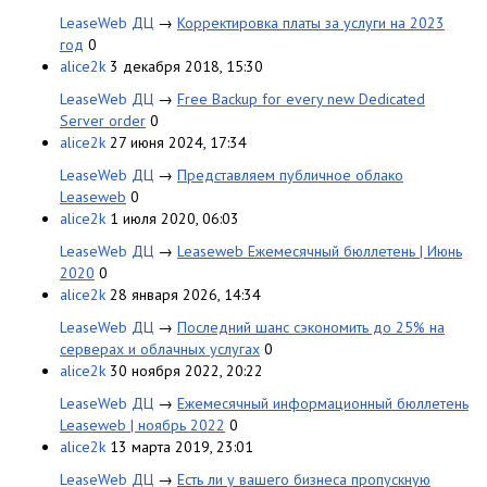
LeaseWeb ДЦ
→
Корректировка платы за услуги на 2023
год
0
alice2k
3 декабря 2018, 15:30
LeaseWeb ДЦ
→
Free Backup for every new Dedicated
Server order
0
alice2k
27 июня 2024, 17:34
LeaseWeb ДЦ
→
Представляем публичное облако
Leaseweb
0
alice2k
1 июля 2020, 06:03
LeaseWeb ДЦ
→
Leaseweb Ежемесячный бюллетень | Июнь
2020
0
alice2k
28 января 2026, 14:34
LeaseWeb ДЦ
→
Последний шанс сэкономить до 25% на
серверах и облачных услугах
0
alice2k
30 ноября 2022, 20:22
LeaseWeb ДЦ
→
Ежемесячный информационный бюллетень
Leaseweb | ноябрь 2022
0
alice2k
13 марта 2019, 23:01
LeaseWeb ДЦ
→
Есть ли у вашего бизнеса пропускную