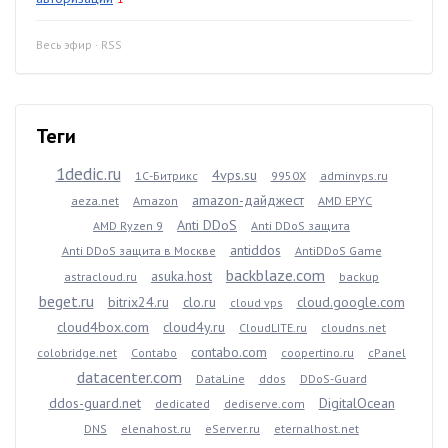
Весь эфир
·
RSS
Теги
1dedic.ru
4vps.su
1С-Битрикс
9950X
adminvps.ru
amazon-дайджест
aeza.net
Amazon
AMD EPYC
Anti DDoS
AMD Ryzen 9
Anti DDoS защита
antiddos
Anti DDoS защита в Москве
AntiDDoS Game
backblaze.com
asuka.host
astracloud.ru
backup
beget.ru
bitrix24.ru
clo.ru
cloud.google.com
cloud vps
cloud4box.com
cloud4y.ru
CloudLITE.ru
cloudns.net
contabo.com
colobridge.net
Contabo
coopertino.ru
cPanel
datacenter.com
DataLine
ddos
DDoS-Guard
ddos-guard.net
DigitalOcean
dedicated
dediserve.com
DNS
elenahost.ru
eServer.ru
eternalhost.net