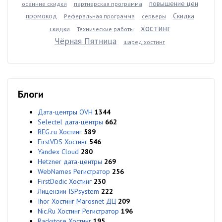
повышение цен
осенние скидки
партнерская программа
промокод
Скидка
Реферальная программа
серверы
хостинг
скидки
Технические работы
Чёрная Пятница
шаред хостинг
Блоги
Дата-центры OVH
1344
Selectel дата-центры
662
REG.ru Хостинг
589
FirstVDS Хостинг
546
Yandex Cloud
280
Hetzner дата-центры
269
WebNames Регистратор
256
FirstDedic Хостинг
230
Лицензии ISPsystem
222
Ihor Хостинг Marosnet ДЦ
209
Nic.Ru Хостинг Регистратор
196
Rackstore Хостинг
195