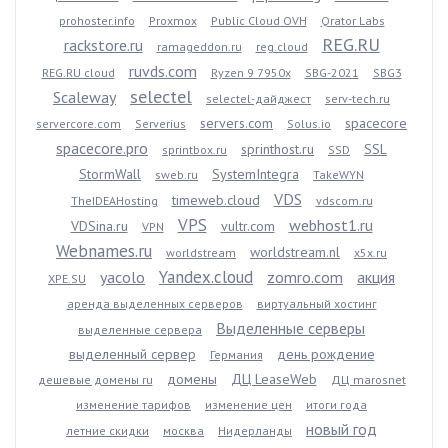
prohoster.info
Proxmox
Public Cloud OVH
Qrator Labs
REG.RU
rackstore.ru
ramageddon.ru
reg.cloud
ruvds.com
REG.RU cloud
Ryzen 9 7950x
SBG-2021
SBG3
selectel
Scaleway
selectel-дайджест
serv-tech.ru
servers.com
spacecore
servercore.com
Serverius
Solus.io
spacecore.pro
sprinthost.ru
SSL
sprintbox.ru
SSD
StormWall
SystemIntegra
sweb.ru
TakeWYN
VDS
timeweb.cloud
TheIDEAHosting
vdscom.ru
VPS
webhost1.ru
VDSina.ru
vultr.com
VPN
Webnames.ru
worldstream.nl
worldstream
x5x.ru
Yandex.cloud
yacolo
zomro.com
акция
XPE.SU
аренда выделенных серверов
виртуальный хостинг
Выделенные серверы
выделенные сервера
выделенный сервер
день рождение
Германия
домены
ДЦ LeaseWeb
дешевые домены ru
ДЦ marosnet
изменение тарифов
изменение цен
итоги года
новый год
летние скидки
москва
Нидерланды