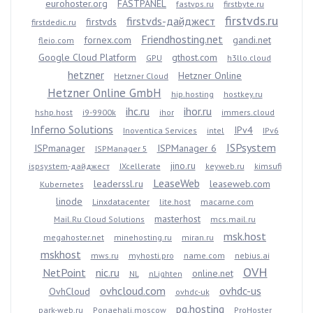
eurohoster.org
FASTPANEL
fastvps.ru
firstbyte.ru
firstvds.ru
firstvds-дайджест
firstvds
firstdedic.ru
Friendhosting.net
fornex.com
gandi.net
fleio.com
Google Cloud Platform
gthost.com
GPU
h3llo.cloud
hetzner
Hetzner Online
Hetzner Cloud
Hetzner Online GmbH
hip.hosting
hostkey.ru
ihc.ru
ihor.ru
hshp.host
i9-9900k
ihor
immers.cloud
Inferno Solutions
IPv4
Inoventica Services
intel
IPv6
ISPsystem
ISPmanager
ISPManager 6
ISPManager 5
jino.ru
ispsystem-дайджест
IXcellerate
keyweb.ru
kimsufi
LeaseWeb
leaderssl.ru
leaseweb.com
Kubernetes
linode
Linxdatacenter
lite.host
macarne.com
masterhost
Mail.Ru Cloud Solutions
mcs.mail.ru
msk.host
megahoster.net
minehosting.ru
miran.ru
mskhost
mws.ru
myhosti.pro
name.com
nebius.ai
OVH
NetPoint
nic.ru
online.net
NL
nLighten
ovhcloud.com
ovhdc-us
OvhCloud
ovhdc-uk
pq.hosting
park-web.ru
Ponaehali.moscow
ProHoster