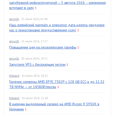
зарубежной инфраструктурой – 3 августа 2026 – изменения
вступают в силу
3
alice2k
· 25 июля 2026, 01:44
Наш латвийский партнёр и оператор дата-центра уведомил
нас о приостановке предоставления услуг
2
alice2k
· 21 июля 2026, 17:27
Повышение цен на реселлерские тарифы
1
alice2k
· 20 июля 2026, 19:21
Запустите VPS с бесплатным тестом
2
Edward
· 16 июля 2026, 18:32
Горячие серверы AMD EPYC 7502P с 128 GB ECC и до 11.52
TB NVMe — от 14580₽/месяц
1
Edward
· 16 июля 2026, 12:18
В наличии выделенный сервер на AMD Ryzen 9 5950X в
Германии
1