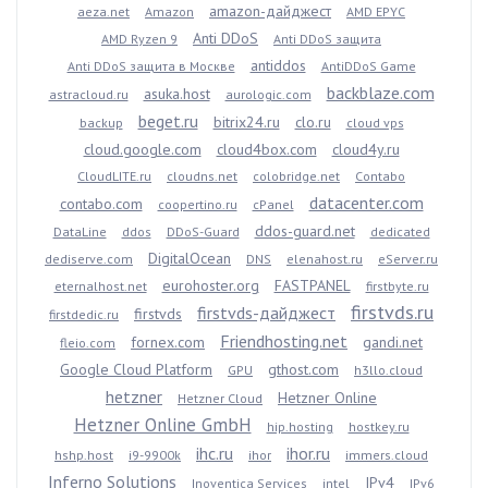
amazon-дайджест
aeza.net
Amazon
AMD EPYC
Anti DDoS
AMD Ryzen 9
Anti DDoS защита
antiddos
Anti DDoS защита в Москве
AntiDDoS Game
backblaze.com
asuka.host
astracloud.ru
aurologic.com
beget.ru
bitrix24.ru
clo.ru
backup
cloud vps
cloud.google.com
cloud4box.com
cloud4y.ru
CloudLITE.ru
cloudns.net
colobridge.net
Contabo
datacenter.com
contabo.com
coopertino.ru
cPanel
ddos-guard.net
DataLine
ddos
DDoS-Guard
dedicated
DigitalOcean
dediserve.com
DNS
elenahost.ru
eServer.ru
eurohoster.org
FASTPANEL
eternalhost.net
firstbyte.ru
firstvds.ru
firstvds-дайджест
firstvds
firstdedic.ru
Friendhosting.net
fornex.com
gandi.net
fleio.com
Google Cloud Platform
gthost.com
GPU
h3llo.cloud
hetzner
Hetzner Online
Hetzner Cloud
Hetzner Online GmbH
hip.hosting
hostkey.ru
ihc.ru
ihor.ru
hshp.host
i9-9900k
ihor
immers.cloud
Inferno Solutions
IPv4
Inoventica Services
intel
IPv6