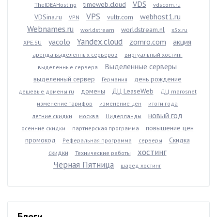
VDS
timeweb.cloud
TheIDEAHosting
vdscom.ru
VPS
webhost1.ru
VDSina.ru
vultr.com
VPN
Webnames.ru
worldstream.nl
worldstream
x5x.ru
Yandex.cloud
yacolo
zomro.com
акция
XPE.SU
аренда выделенных серверов
виртуальный хостинг
Выделенные серверы
выделенные сервера
выделенный сервер
день рождение
Германия
домены
ДЦ LeaseWeb
дешевые домены ru
ДЦ marosnet
изменение тарифов
изменение цен
итоги года
новый год
летние скидки
москва
Нидерланды
повышение цен
осенние скидки
партнерская программа
промокод
Скидка
Реферальная программа
серверы
хостинг
скидки
Технические работы
Чёрная Пятница
шаред хостинг
Блоги