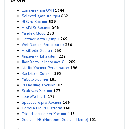
Дата-центры OVH
1344
Selectel дата-центры
662
REG.ru Хостинг
589
FirstVDS Хостинг
546
Yandex Cloud
280
Hetzner дата-центры
269
WebNames Регистратор
256
FirstDedic Хостинг
230
Лицензии ISPsystem
222
Ihor Хостинг Marosnet ДЦ
209
Nic.Ru Хостинг Регистратор
196
Rackstore Хостинг
195
YaColo Хостинг
185
PQ.hosting Хостинг
183
Scaleway Хостинг
177
LeaseWeb ДЦ
177
Spacecore.pro Хостинг
166
Google Cloud Platform
160
FriendHosting.net Хостинг
153
Хостинг IHC (Интернет Хостинг Центр)
151