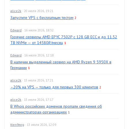
alice2k
· 20 июля 2026, 19:21
Запустите VPS с бесплатным тестом
2
Edward
· 16 июля 2026, 18:32
Горячие серверы AMD EPYC 7502P с 128 GB ECC и до 11.52
TB NVMe — от 14580₽/месяц
1
Edward
· 16 июля 2026, 12:18
В наличии выделенный сервер на AMD Ryzen 9 5950X в
Германии
1
alice2k
· 15 июля 2026, 17:21
–20% на VPS — только для первых 300 клиентов
2
alice2k
· 15 июля 2026, 17:17
В Whois российских доменов пропали сведения об
администраторах-организациях
1
tten9mrg
· 13 июля 2026, 12:09