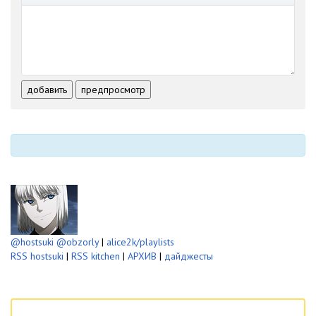
-
-
-
-
-
-
-
-
-
-
-
-
-
-
-
-
-
-
-
-
-
-
добавить
предпросмотр
-
-
-
-
-
-
@hostsuki
@obzorly
|
alice2k/playlists
RSS hostsuki
|
RSS kitchen
|
АРХИВ
|
дайджесты