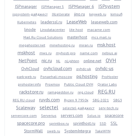
ISPsystem
ISPmanager
ISPManager 6
ISPManager 5
jino.ru
ispsystem-дайджест
IXcellerate
keyweb.ru
kimsufi
LeaseWeb
leaderssl.ru
leaseweb.com
Kubernetes
linode
Linxdatacenter
lite.host
macarne.com
masterhost
Mail.Ru Cloud Solutions
mcs.mail.ru
msk.host
megahoster.net
minehosting.ru
miran.ru
mskhost
mws.ru
myhosti.pro
name.com
nebius.ai
OVH
NetPoint
nic.ru
online.net
NL
nLighten
ovhcloud.com
ovhdc-us
OvhCloud
ovhdc-uk
pq.hosting
park-web.ru
Ponaehali.moscow
ProHoster
prohoster.info
Proxmox
Public Cloud OVH
Qrator Labs
REG.RU
rackstore.ru
ramageddon.ru
reg.cloud
ruvds.com
REG.RU cloud
Ryzen 9 7950x
SBG-2021
SBG3
selectel
Scaleway
selectel-дайджест
serv-tech.ru
servers.com
spacecore
servercore.com
Serverius
Solus.io
spacecore.pro
sprinthost.ru
SSL
sprintbox.ru
SSD
StormWall
SystemIntegra
sweb.ru
TakeWYN