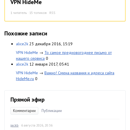
VPN HideMe
1
читатель · 15 топиков ·
RSS
Похожие записи
alice2k
23 декабря 2016, 15:19
VPN HideMe
→
То самое предновогоднее письмо от
нашего сервиса
0
alice2k
12 января 2017, 05:41
VPN HideMe
→
Важно! Смена названия и адреса сайта
HideMe.ru
0
Прямой эфир
Комментарии
Публикации
jackb
· 6 августа 2026, 20:36