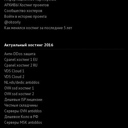
АРХИВЫ Хостинг проектов
Cообщество хостеров
Войти в историю проекта
@obzorly
Как менялся хостинг за последние 5 лет
Актуальный хостинг 2016
Анти-DDos защита
Cpanel хостинг 1 EU
Cpanel хостинг 2 RU
VDS Cloud 1
VDS Cloud 2
NL vds/dedic antiddos
OVH ssd хостинг 1
OVH ssd хостинг 2
Дешевые ISP лицензии
Честные складчины
Серверы OVH antiddos
Дешевое Коло в РФ
Серверы MSK antiddos