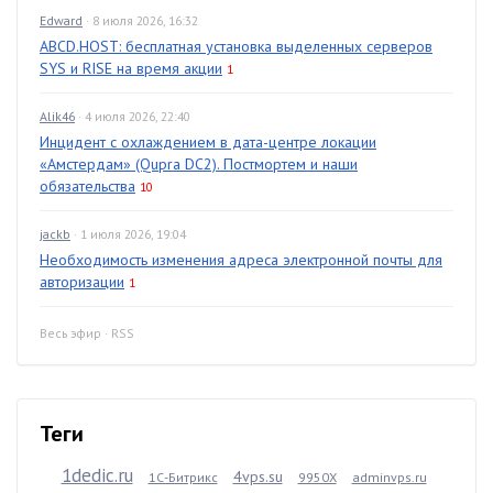
Edward
· 8 июля 2026, 16:32
ABCD.HOST: бесплатная установка выделенных серверов
SYS и RISE на время акции
1
Alik46
· 4 июля 2026, 22:40
Инцидент с охлаждением в дата-центре локации
«Амстердам» (Qupra DC2). Постмортем и наши
обязательства
10
jackb
· 1 июля 2026, 19:04
Необходимость изменения адреса электронной почты для
авторизации
1
Весь эфир
·
RSS
Теги
1dedic.ru
4vps.su
1С-Битрикс
9950X
adminvps.ru