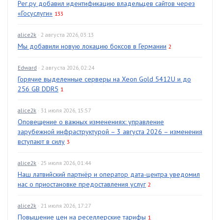
Рег.ру добавил идентификацию владельцев сайтов через
«Госуслуги»
133
alice2k
· 2 августа 2026, 03:13
Мы добавили новую локацию боксов в Германии
2
Edward
· 2 августа 2026, 02:24
Горячие выделенные серверы на Xeon Gold 5412U и до
256 GB DDR5
1
alice2k
· 31 июля 2026, 15:57
Оповещение о важных изменениях: управление
зарубежной инфраструктурой – 3 августа 2026 – изменения
вступают в силу
3
alice2k
· 25 июля 2026, 01:44
Наш латвийский партнёр и оператор дата-центра уведомил
нас о приостановке предоставления услуг
2
alice2k
· 21 июля 2026, 17:27
Повышение цен на реселлерские тарифы
1