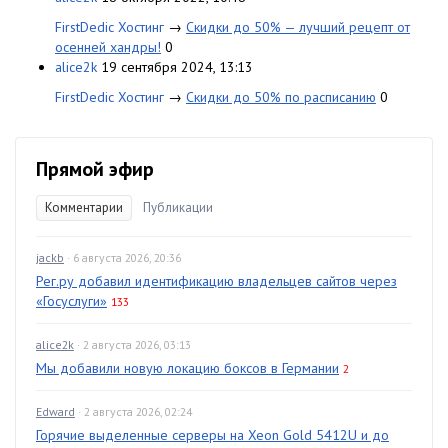
FirstDedic Хостинг
→
Скидки до 50% — лучший рецепт от
осенней хандры!
0
alice2k
19 сентября 2024, 13:13
FirstDedic Хостинг
→
Скидки до 50% по расписанию
0
Прямой эфир
Комментарии
Публикации
jackb
· 6 августа 2026, 20:36
Рег.ру добавил идентификацию владельцев сайтов через
«Госуслуги»
133
alice2k
· 2 августа 2026, 03:13
Мы добавили новую локацию боксов в Германии
2
Edward
· 2 августа 2026, 02:24
Горячие выделенные серверы на Xeon Gold 5412U и до