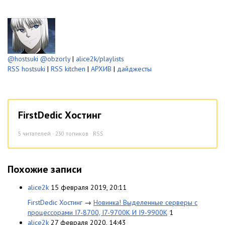
@hostsuki
@obzorly
|
alice2k/playlists
RSS hostsuki
|
RSS kitchen
|
АРХИВ
|
дайджесты
FirstDedic Хостинг
5
читателей · 230 топиков ·
RSS
Похожие записи
alice2k
15 февраля 2019, 20:11
FirstDedic Хостинг
→
Новинка! Выделенные серверы с
процессорами I7-8700, I7-9700K И I9-9900K
1
alice2k
27 февраля 2020, 14:43