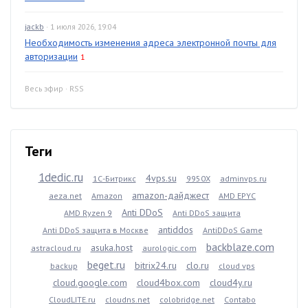
jackb
· 1 июля 2026, 19:04
Необходимость изменения адреса электронной почты для
авторизации
1
Весь эфир
·
RSS
Теги
1dedic.ru
4vps.su
1С-Битрикс
9950X
adminvps.ru
amazon-дайджест
aeza.net
Amazon
AMD EPYC
Anti DDoS
AMD Ryzen 9
Anti DDoS защита
antiddos
Anti DDoS защита в Москве
AntiDDoS Game
backblaze.com
asuka.host
astracloud.ru
aurologic.com
beget.ru
bitrix24.ru
clo.ru
backup
cloud vps
cloud.google.com
cloud4box.com
cloud4y.ru
CloudLITE.ru
cloudns.net
colobridge.net
Contabo