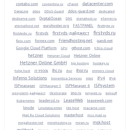
datacenter.com
contabo.com
coopertino.ru
cPanel
ddos-guard.net
DataLine
ddos
DDoS-Guard
dedicated
DigitalOcean
dediserve.com
DNS
elenahost.ru
eServer.ru
eurohoster.org
FASTPANEL
eternalhost.net
firstbyte.ru
firstvds.ru
firstvds-дайджест
firstvds
firstdedic.ru
Friendhosting.net
fornex.com
gandi.net
fleio.com
Google Cloud Platform
gthost.com
GPU
h3llo.cloud
hetzner
Hetzner Online
Hetzner Cloud
Hetzner Online GmbH
hip.hosting
hostkey.ru
ihc.ru
ihor.ru
hshp.host
i9-9900k
ihor
immers.cloud
Inferno Solutions
IPv4
Inoventica Services
intel
IPv6
ISPsystem
ISPmanager
ISPManager 6
ISPManager 5
jino.ru
ispsystem-дайджест
IXcellerate
keyweb.ru
kimsufi
LeaseWeb
leaderssl.ru
leaseweb.com
Kubernetes
linode
Linxdatacenter
lite.host
macarne.com
masterhost
Mail.Ru Cloud Solutions
mcs.mail.ru
msk.host
megahoster.net
minehosting.ru
miran.ru
mskhost