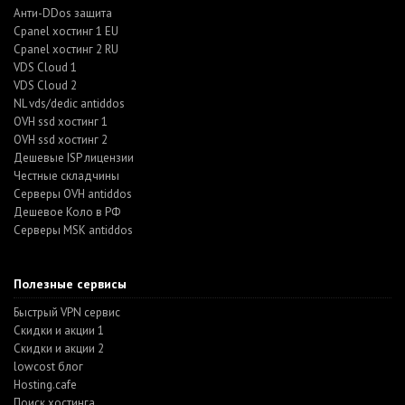
Анти-DDos защита
Cpanel хостинг 1 EU
Cpanel хостинг 2 RU
VDS Cloud 1
VDS Cloud 2
NL vds/dedic antiddos
OVH ssd хостинг 1
OVH ssd хостинг 2
Дешевые ISP лицензии
Честные складчины
Серверы OVH antiddos
Дешевое Коло в РФ
Серверы MSK antiddos
Полезные сервисы
Быстрый VPN сервис
Скидки и акции 1
Скидки и акции 2
lowcost блог
Hosting.cafe
Поиск хостинга