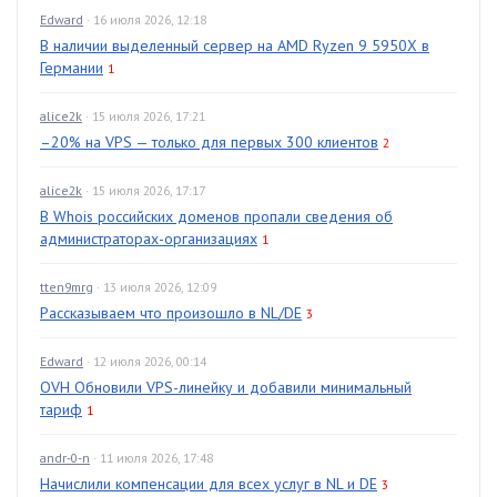
Edward
· 16 июля 2026, 12:18
В наличии выделенный сервер на AMD Ryzen 9 5950X в
Германии
1
alice2k
· 15 июля 2026, 17:21
–20% на VPS — только для первых 300 клиентов
2
alice2k
· 15 июля 2026, 17:17
В Whois российских доменов пропали сведения об
администраторах-организациях
1
tten9mrg
· 13 июля 2026, 12:09
Рассказываем что произошло в NL/DE
3
Edward
· 12 июля 2026, 00:14
OVH Обновили VPS-линейку и добавили минимальный
тариф
1
andr-0-n
· 11 июля 2026, 17:48
Начислили компенсации для всех услуг в NL и DE
3