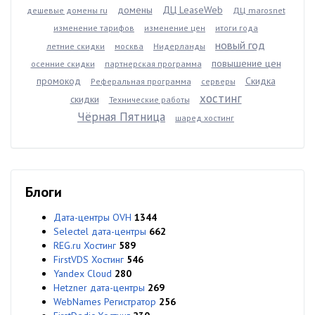
домены
ДЦ LeaseWeb
дешевые домены ru
ДЦ marosnet
изменение тарифов
изменение цен
итоги года
новый год
летние скидки
москва
Нидерланды
повышение цен
осенние скидки
партнерская программа
промокод
Скидка
Реферальная программа
серверы
хостинг
скидки
Технические работы
Чёрная Пятница
шаред хостинг
Блоги
Дата-центры OVH
1344
Selectel дата-центры
662
REG.ru Хостинг
589
FirstVDS Хостинг
546
Yandex Cloud
280
Hetzner дата-центры
269
WebNames Регистратор
256