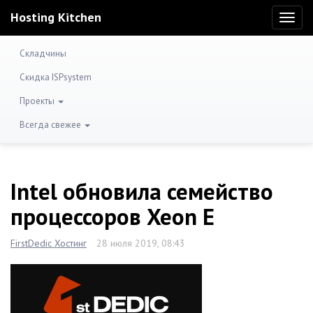
Hosting Kitchen
Toggl
naviga
Складчины
Скидка ISPsystem
Проекты
Всегда свежее
Intel обновила семейство
процессоров Xeon E
FirstDedic Хостинг
28 июля 2019, 08:43