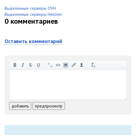
Выделенные серверы OVH
Выделенные серверы Hetzner
0
комментариев
Оставить комментарий
-
-
-
-
-
-
-
-
-
-
-
-
-
-
-
-
-
-
-
-
-
-
-
-
добавить
предпросмотр
-
-
-
-
-
-