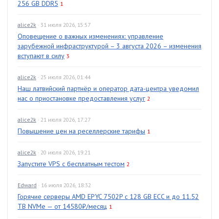
256 GB DDR5
1
alice2k
· 31 июля 2026, 15:57
Оповещение о важных изменениях: управление
зарубежной инфраструктурой – 3 августа 2026 – изменения
вступают в силу
3
alice2k
· 25 июля 2026, 01:44
Наш латвийский партнёр и оператор дата-центра уведомил
нас о приостановке предоставления услуг
2
alice2k
· 21 июля 2026, 17:27
Повышение цен на реселлерские тарифы
1
alice2k
· 20 июля 2026, 19:21
Запустите VPS с бесплатным тестом
2
Edward
· 16 июля 2026, 18:32
Горячие серверы AMD EPYC 7502P с 128 GB ECC и до 11.52
TB NVMe — от 14580₽/месяц
1