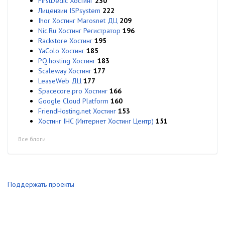
FirstDedic Хостинг
230
Лицензии ISPsystem
222
Ihor Хостинг Marosnet ДЦ
209
Nic.Ru Хостинг Регистратор
196
Rackstore Хостинг
195
YaColo Хостинг
185
PQ.hosting Хостинг
183
Scaleway Хостинг
177
LeaseWeb ДЦ
177
Spacecore.pro Хостинг
166
Google Cloud Platform
160
FriendHosting.net Хостинг
153
Хостинг IHC (Интернет Хостинг Центр)
151
Все блоги
Поддержать проекты