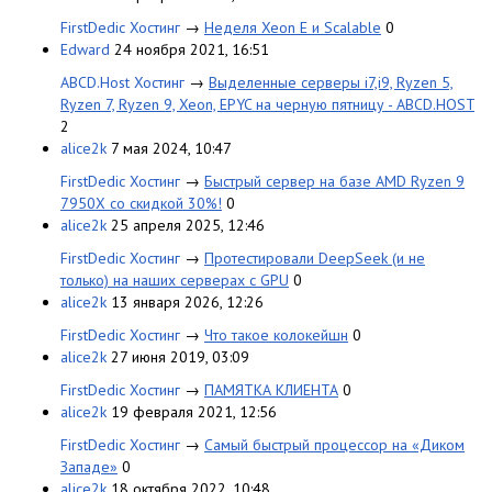
FirstDedic Хостинг
→
Неделя Xeon E и Scalable
0
Edward
24 ноября 2021, 16:51
ABCD.Host Хостинг
→
Выделенные серверы i7,i9, Ryzen 5,
Ryzen 7, Ryzen 9, Xeon, EPYC на черную пятницу - ABCD.HOST
2
alice2k
7 мая 2024, 10:47
FirstDedic Хостинг
→
Быстрый сервер на базе AMD Ryzen 9
7950X со скидкой 30%!
0
alice2k
25 апреля 2025, 12:46
FirstDedic Хостинг
→
Протестировали DeepSeek (и не
только) на наших серверах с GPU
0
alice2k
13 января 2026, 12:26
FirstDedic Хостинг
→
Что такое колокейшн
0
alice2k
27 июня 2019, 03:09
FirstDedic Хостинг
→
ПАМЯТКА КЛИЕНТА
0
alice2k
19 февраля 2021, 12:56
FirstDedic Хостинг
→
Самый быстрый процессор на «Диком
Западе»
0
alice2k
18 октября 2022, 10:48