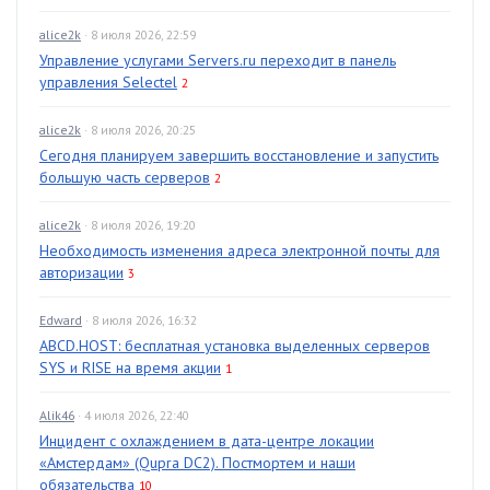
alice2k
· 8 июля 2026, 22:59
Управление услугами Servers.ru переходит в панель
управления Selectel
2
alice2k
· 8 июля 2026, 20:25
Сегодня планируем завершить восстановление и запустить
большую часть серверов
2
alice2k
· 8 июля 2026, 19:20
Необходимость изменения адреса электронной почты для
авторизации
3
Edward
· 8 июля 2026, 16:32
ABCD.HOST: бесплатная установка выделенных серверов
SYS и RISE на время акции
1
Alik46
· 4 июля 2026, 22:40
Инцидент с охлаждением в дата-центре локации
«Амстердам» (Qupra DC2). Постмортем и наши
обязательства
10