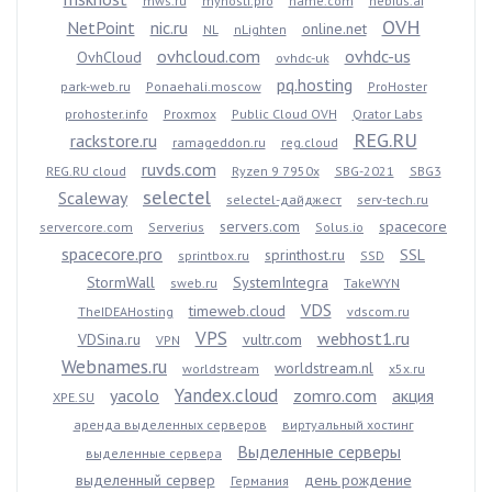
mws.ru
myhosti.pro
name.com
nebius.ai
OVH
NetPoint
nic.ru
online.net
NL
nLighten
ovhcloud.com
ovhdc-us
OvhCloud
ovhdc-uk
pq.hosting
park-web.ru
Ponaehali.moscow
ProHoster
prohoster.info
Proxmox
Public Cloud OVH
Qrator Labs
REG.RU
rackstore.ru
ramageddon.ru
reg.cloud
ruvds.com
REG.RU cloud
Ryzen 9 7950x
SBG-2021
SBG3
selectel
Scaleway
selectel-дайджест
serv-tech.ru
servers.com
spacecore
servercore.com
Serverius
Solus.io
spacecore.pro
sprinthost.ru
SSL
sprintbox.ru
SSD
StormWall
SystemIntegra
sweb.ru
TakeWYN
VDS
timeweb.cloud
TheIDEAHosting
vdscom.ru
VPS
webhost1.ru
VDSina.ru
vultr.com
VPN
Webnames.ru
worldstream.nl
worldstream
x5x.ru
Yandex.cloud
yacolo
zomro.com
акция
XPE.SU
аренда выделенных серверов
виртуальный хостинг
Выделенные серверы
выделенные сервера
выделенный сервер
день рождение
Германия