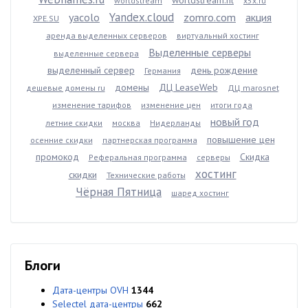
worldstream.nl
worldstream
x5x.ru
Yandex.cloud
yacolo
zomro.com
акция
XPE.SU
аренда выделенных серверов
виртуальный хостинг
Выделенные серверы
выделенные сервера
выделенный сервер
день рождение
Германия
домены
ДЦ LeaseWeb
дешевые домены ru
ДЦ marosnet
изменение тарифов
изменение цен
итоги года
новый год
летние скидки
москва
Нидерланды
повышение цен
осенние скидки
партнерская программа
промокод
Скидка
Реферальная программа
серверы
хостинг
скидки
Технические работы
Чёрная Пятница
шаред хостинг
Блоги
Дата-центры OVH
1344
Selectel дата-центры
662