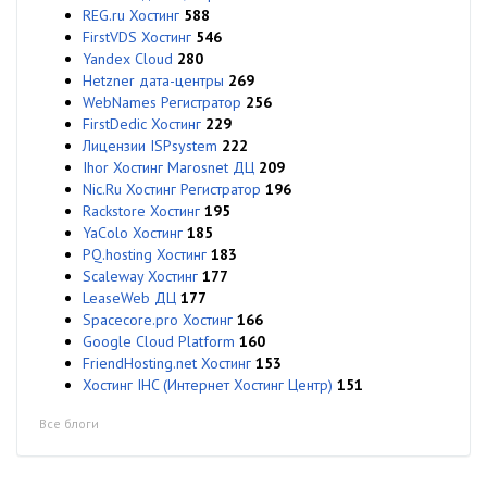
REG.ru Хостинг
588
FirstVDS Хостинг
546
Yandex Cloud
280
Hetzner дата-центры
269
WebNames Регистратор
256
FirstDedic Хостинг
229
Лицензии ISPsystem
222
Ihor Хостинг Marosnet ДЦ
209
Nic.Ru Хостинг Регистратор
196
Rackstore Хостинг
195
YaColo Хостинг
185
PQ.hosting Хостинг
183
Scaleway Хостинг
177
LeaseWeb ДЦ
177
Spacecore.pro Хостинг
166
Google Cloud Platform
160
FriendHosting.net Хостинг
153
Хостинг IHC (Интернет Хостинг Центр)
151
Все блоги