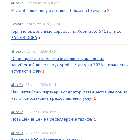
alice2k
· 2 августа 2026, 03:13
Мы добавили новую локацию боксов в Германии
2
Edward
· 2 августа 2026, 02:24
Горячие выделенные серверы на Xeon Gold 5412U и до
256 GB DDR5
1
alice2k
· 31 июля 2026, 15:57
Оповещение о важных изменениях: управление
зарубежной инфраструктурой – 3 августа 2026 – изменения
вступают в силу
3
alice2k
· 25 июля 2026, 01:44
Наш латвийский партнёр и оператор дата-центра уведомил
нас о приостановке предоставления услуг
2
alice2k
· 21 июля 2026, 17:27
Повышение цен на реселлерские тарифы
1
alice2k
· 20 июля 2026, 19:21