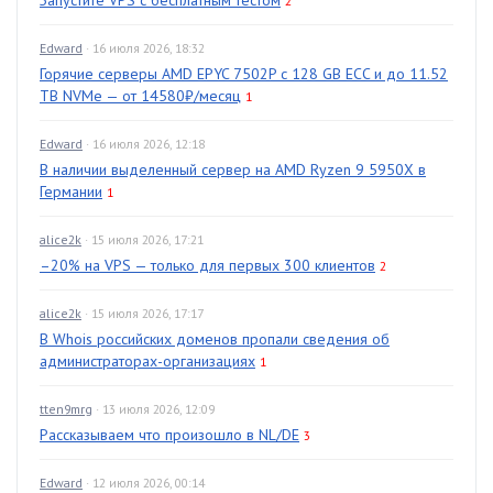
Запустите VPS с бесплатным тестом
2
Edward
· 16 июля 2026, 18:32
Горячие серверы AMD EPYC 7502P с 128 GB ECC и до 11.52
TB NVMe — от 14580₽/месяц
1
Edward
· 16 июля 2026, 12:18
В наличии выделенный сервер на AMD Ryzen 9 5950X в
Германии
1
alice2k
· 15 июля 2026, 17:21
–20% на VPS — только для первых 300 клиентов
2
alice2k
· 15 июля 2026, 17:17
В Whois российских доменов пропали сведения об
администраторах-организациях
1
tten9mrg
· 13 июля 2026, 12:09
Рассказываем что произошло в NL/DE
3
Edward
· 12 июля 2026, 00:14