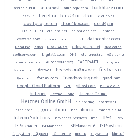
backblaze.com
asuka.host
astracloud.ru
aurologic.com
beget.ru
bitrix24.ru
clo.ru
backup
cloud vps
cloud.google.com
cloud4box.com
cloud4y.ru
CloudLITE.ru
cloudns.net
colobridge.net
Contabo
datacenter.com
contabo.com
coopertino.ru
cPanel
ddos-guard.net
DataLine
ddos
DDoS-Guard
dedicated
DigitalOcean
dediserve.com
DNS
elenahost.ru
eServer.ru
eurohoster.org
FASTPANEL
eternalhost.net
firstbyte.ru
firstvds.ru
firstvds-дайджест
firstvds
firstdedic.ru
Friendhosting.net
fornex.com
gandi.net
fleio.com
Google Cloud Platform
gthost.com
GPU
h3llo.cloud
hetzner
Hetzner Online
Hetzner Cloud
Hetzner Online GmbH
hip.hosting
hostkey.ru
ihc.ru
ihor.ru
hshp.host
i9-9900k
ihor
immers.cloud
Inferno Solutions
IPv4
Inoventica Services
intel
IPv6
ISPsystem
ISPmanager
ISPManager 6
ISPManager 5
jino.ru
ispsystem-дайджест
IXcellerate
keyweb.ru
kimsufi