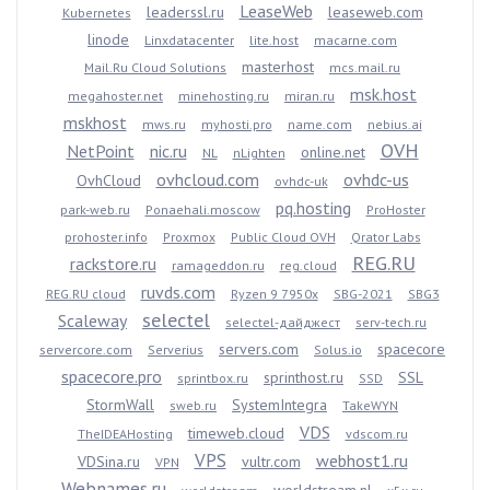
LeaseWeb
leaderssl.ru
leaseweb.com
Kubernetes
linode
Linxdatacenter
lite.host
macarne.com
masterhost
Mail.Ru Cloud Solutions
mcs.mail.ru
msk.host
megahoster.net
minehosting.ru
miran.ru
mskhost
mws.ru
myhosti.pro
name.com
nebius.ai
OVH
NetPoint
nic.ru
online.net
NL
nLighten
ovhcloud.com
ovhdc-us
OvhCloud
ovhdc-uk
pq.hosting
park-web.ru
Ponaehali.moscow
ProHoster
prohoster.info
Proxmox
Public Cloud OVH
Qrator Labs
REG.RU
rackstore.ru
ramageddon.ru
reg.cloud
ruvds.com
REG.RU cloud
Ryzen 9 7950x
SBG-2021
SBG3
selectel
Scaleway
selectel-дайджест
serv-tech.ru
servers.com
spacecore
servercore.com
Serverius
Solus.io
spacecore.pro
sprinthost.ru
SSL
sprintbox.ru
SSD
StormWall
SystemIntegra
sweb.ru
TakeWYN
VDS
timeweb.cloud
TheIDEAHosting
vdscom.ru
VPS
webhost1.ru
VDSina.ru
vultr.com
VPN
Webnames.ru