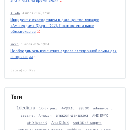
SYS и RISE на время акции
1
Alik46
· 4 июля 2026, 22:40
Инцидент с охлаждением в дата-центре локации
«Амстердам» (Qupra DC2). Постмортем и наши
обязательства
10
jackb
· 1 июля 2026, 19:04
Необходимость изменения адреса электронной почты для
авторизации
1
Весь эфир
·
RSS
Теги
1dedic.ru
4vps.su
1С-Битрикс
9950X
adminvps.ru
amazon-дайджест
aeza.net
Amazon
AMD EPYC
Anti DDoS
AMD Ryzen 9
Anti DDoS защита
antiddos
Anti DDoS защита в Москве
AntiDDoS Game