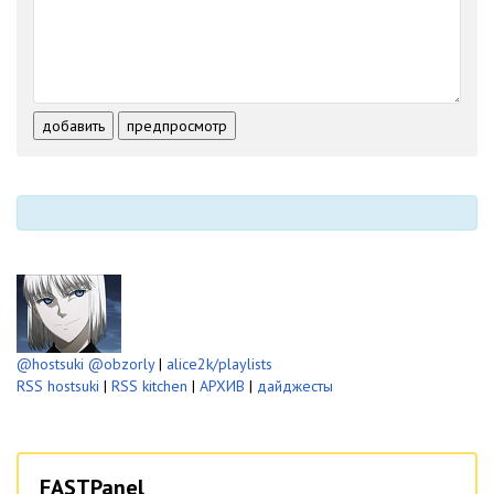
-
-
-
-
-
-
-
-
-
-
-
-
-
-
-
-
-
-
-
-
добавить
предпросмотр
-
-
-
-
-
-
@hostsuki
@obzorly
|
alice2k/playlists
RSS hostsuki
|
RSS kitchen
|
АРХИВ
|
дайджесты
FASTPanel