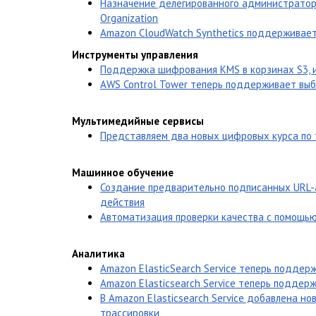
Назначение делегированного администратора
Organization
Amazon CloudWatch Synthetics поддерживает
Инструменты управления
Поддержка шифрования KMS в корзинах S3, и
AWS Control Tower теперь поддерживает выб
Мультимедийные сервисы
Представляем два новых цифровых курса по
Машинное обучение
Создание предварительно подписанных URL-
действия
Автоматизация проверки качества с помощью 
Аналитика
Amazon ElasticSearch Service теперь подде
Amazon Elasticsearch Service теперь поддер
В Amazon Elasticsearch Service добавлена но
трассировки