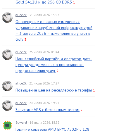
Gold 5412U и до 256 GB DDR5
1
alice2k
· 31 июля 2026, 15:57
Оповещение о важных изменениях:
управление зарубежной инфраструктурой
– 3 августа 2026 – изменения вступают в
силу
3
alice2k
· 25 июля 2026, 01:44
Наш латвийский партнёр и оператор дата-
центра уведомил нас о приостановке
предоставления услуг
2
alice2k
· 21 июля 2026, 17:27
Повышение цен на реселлерские тарифы
1
alice2k
· 20 июля 2026, 19:21
Запустите VPS с бесплатным тестом
2
Edward
· 16 июля 2026, 18:32
Горячие серверы AMD EPYC 7502P с 128