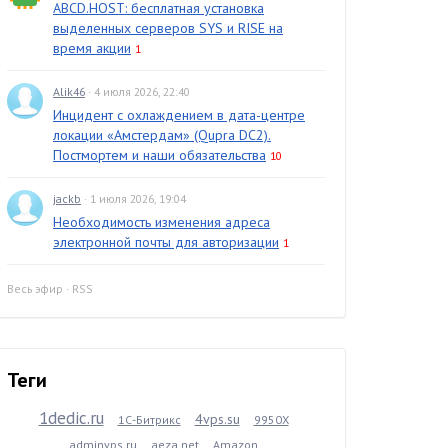
ABCD.HOST: бесплатная установка
выделенных серверов SYS и RISE на
время акции
1
Alik46
· 4 июля 2026, 22:40
Инцидент с охлаждением в дата-центре
локации «Амстердам» (Qupra DC2).
Постмортем и наши обязательства
10
jackb
· 1 июля 2026, 19:04
Необходимость изменения адреса
электронной почты для авторизации
1
Весь эфир
·
RSS
Теги
1dedic.ru
4vps.su
1С-Битрикс
9950X
adminvps.ru
aeza.net
Amazon