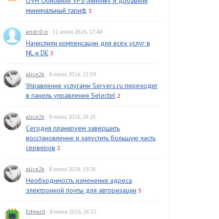
OVH Обновили VPS-линейку и добавили
минимальный тариф
1
andr-0-n
· 11 июля 2026, 17:48
Начислили компенсации для всех услуг в
NL и DE
3
alice2k
· 8 июля 2026, 22:59
Управление услугами Servers.ru переходит
в панель управления Selectel
2
alice2k
· 8 июля 2026, 20:25
Сегодня планируем завершить
восстановление и запустить большую часть
серверов
2
alice2k
· 8 июля 2026, 19:20
Необходимость изменения адреса
электронной почты для авторизации
3
Edward
· 8 июля 2026, 16:32