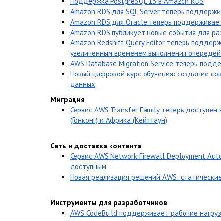
Поддержка PostgreSQL 13 в Amazon RDS
Amazon RDS для SQL Server теперь поддержив
Amazon RDS для Oracle теперь поддерживает
Amazon RDS публикует новые события для ра
Amazon Redshift Query Editor теперь подде
увеличенным временем выполнения очередей 
AWS Database Migration Service теперь подд
Новый цифровой курс обучения: создание с
данных
Миграция
Сервис AWS Transfer Family теперь доступен 
(Гонконг) и Африка (Кейптаун)
Сеть и доставка контента
Сервис AWS Network Firewall Deployment Aut
доступным
Новая реализация решений AWS: статически
Инструменты для разработчиков
AWS CodeBuild поддерживает рабочие нагрузк