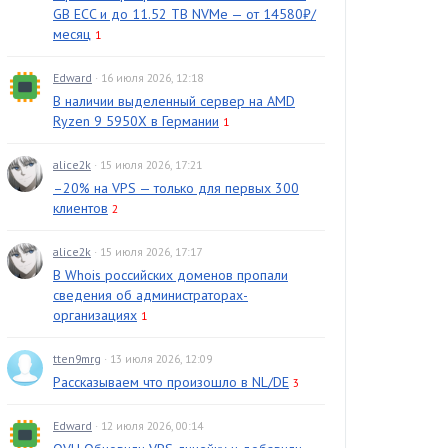
GB ECC и до 11.52 TB NVMe — от 14580₽/
месяц
1
Edward
· 16 июля 2026, 12:18
В наличии выделенный сервер на AMD
Ryzen 9 5950X в Германии
1
alice2k
· 15 июля 2026, 17:21
–20% на VPS — только для первых 300
клиентов
2
alice2k
· 15 июля 2026, 17:17
В Whois российских доменов пропали
сведения об администраторах-
организациях
1
tten9mrg
· 13 июля 2026, 12:09
Рассказываем что произошло в NL/DE
3
Edward
· 12 июля 2026, 00:14