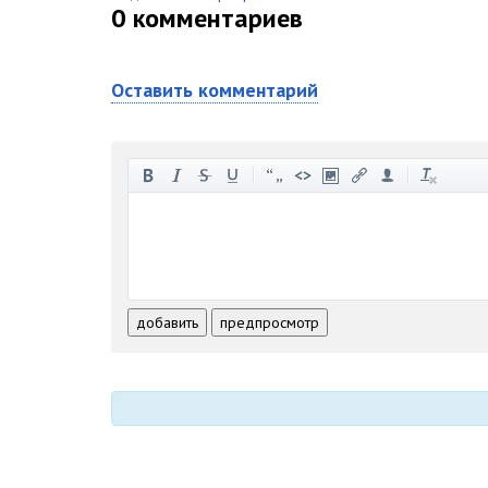
0
комментариев
Оставить комментарий
-
-
-
-
-
-
-
-
-
-
-
-
-
-
-
-
-
-
-
-
-
-
-
-
добавить
предпросмотр
-
-
-
-
-
-