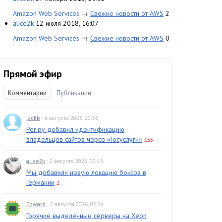
Amazon Web Services
→
Свежие новости от AWS
2
alice2k
12 июля 2018, 16:07
Amazon Web Services
→
Свежие новости от AWS
0
Прямой эфир
Комментарии
Публикации
jackb
· 6 августа 2026, 20:36
Рег.ру добавил идентификацию
владельцев сайтов через «Госуслуги»
133
alice2k
· 2 августа 2026, 03:13
Мы добавили новую локацию боксов в
Германии
2
Edward
· 2 августа 2026, 02:24
Горячие выделенные серверы на Xeon