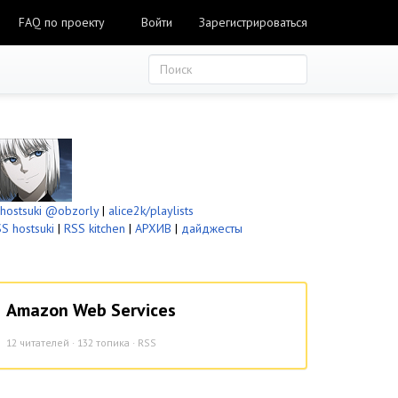
FAQ по проекту
Войти
Зарегистрироваться
ostsuki
@obzorly
|
alice2k/playlists
S hostsuki
|
RSS kitchen
|
АРХИВ
|
дайджесты
Amazon Web Services
12
читателей · 132 топика ·
RSS