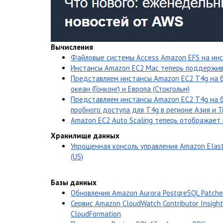
Вычисления
Файловые системы Access Amazon EFS на ин
Инстансы Amazon EC2 Mac теперь поддержив
Представляем инстансы Amazon EC2 T4g на б
океан (Гонконг) и Европа (Стокгольм)
Представляем инстансы Amazon EC2 T4g на б
пробного доступа для T4g в регионе Азия и Т
Amazon EC2 Auto Scaling теперь отображает
Хранилище данных
Упрощенная консоль управления Amazon Elast
(US)
Базы данных
Обновления Amazon Aurora PostgreSQL Patches 
Сервис Amazon CloudWatch Contributor Insi
CloudFormation