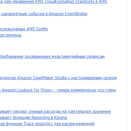
 для управления AWS CloudFormation StackSets в AWS
 канареечные события в Amazon EventBridge
спользуемых AWS Config
ор региона
 требованию, посвященных мультимедийным сервисам
адресов Amazon SageMaker Studio с настраиваемым сроком
Amazon Lookout for Vision – теперь коммерчески доступно
рживает сводки, снижая расходы на длительное хранение
живает функцию Reporting в Kibana
вая функция Trace Analytics для распределенной