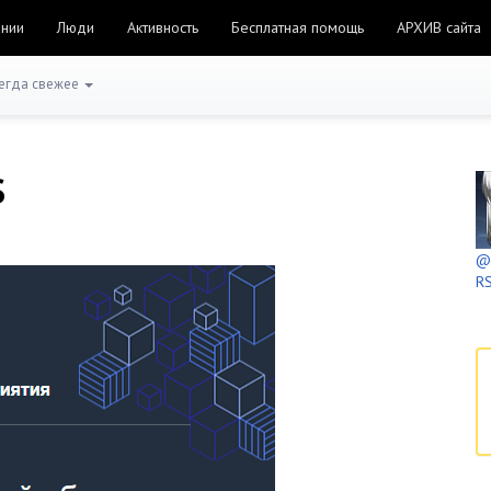
ании
Люди
Активность
Бесплатная помощь
АРХИВ сайта
егда свежее
S
@h
RS