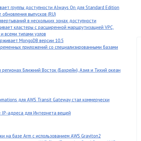
ает группы доступности Always On для Standard Edition
 обновления выпусков (RU)
звертываний в нескольких зонах доступности
рживает кластеры с расширенной маршрутизацией VPC,
и всеми типами узлов
ерживает MongoDB версии 10.5
овременных приложений со специализированными базами
в регионах Ближний Восток (Бахрейн), Азия и Тихий океан
omations для AWS Transit Gateway стал коммерчески
е IP-адреса для Интернета вещей
и на базе Arm с использованием AWS Graviton2