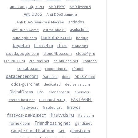
amazon-дайджест
AMD EPYC
AMD Ryzen 9
Anti DDoS
Anti DDoS защита
antiddos
Anti DDoS защита в Москве
asuka.host
AntiDDoS Game
astracloud.ru
backblaze.com
aurologic.com
backup
beget.ru
bitrix24.ru
clo.ru
cloud vps
cloud.google.com
cloud4box.com
cloud4y.ru
CloudLITE.ru
cloudns.net
colobridge.net
Contabo
contabo.com
coopertino.ru
cPanel
datacenter.com
DataLine
ddos
DDoS-Guard
ddos-guard.net
dedicated
dediserve.com
DigitalOcean
DNS
elenahost.ru
eServer.ru
eurohoster.org
FASTPANEL
eternalhost.net
firstvds
firstbyte.ru
firstdedic.ru
firstvds.ru
firstvds-дайджест
fleio.com
Friendhosting.net
fornex.com
gandi.net
Google Cloud Platform
gthost.com
GPU