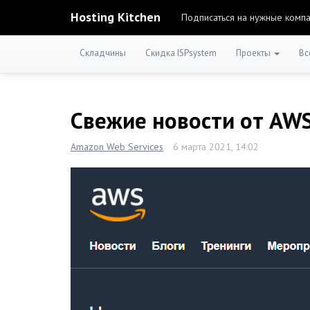
Hosting Kitchen
Подписаться на нужные комп
Складчины
Скидка ISPsystem
Проекты
Вс
Свежие новости от AW
Amazon Web Services
6 марта 2021, 14:02