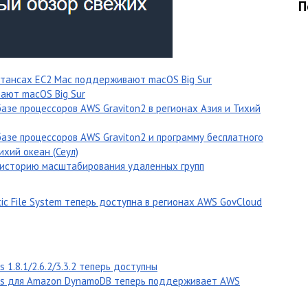
П
стансах EC2 Mac поддерживают macOS Big Sur
ают macOS Big Sur
азе процессоров AWS Graviton2 в регионах Азия и Тихий
азе процессоров AWS Graviton2 и программу бесплатного
ихий океан (Сеул)
 историю масштабирования удаленных групп
ic File System теперь доступна в регионах AWS GovCloud
1.8.1/2.6.2/3.3.2 теперь доступны
ghts для Amazon DynamoDB теперь поддерживает AWS