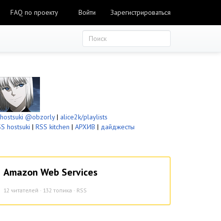
FAQ по проекту
Войти
Зарегистрироваться
ostsuki
@obzorly
|
alice2k/playlists
S hostsuki
|
RSS kitchen
|
АРХИВ
|
дайджесты
Amazon Web Services
12
читателей · 132 топика ·
RSS