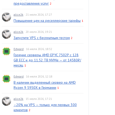
предоставления услуг
2
alice2k
· 21 июля 2026, 17:27
Повышение цен на реселлерские тарифы
1
alice2k
· 20 июля 2026, 19:21
Запустите VPS с бесплатным тестом
2
Edward
· 16 июля 2026, 18:32
Горячие серверы AMD EPYC 7502P с 128
GB ECC и до 11.52 TB NVMe — от 14580₽/
месяц
1
Edward
· 16 июля 2026, 12:18
В наличии выделенный сервер на AMD
Ryzen 9 5950X в Германии
1
alice2k
· 15 июля 2026, 17:21
–20% на VPS — только для первых 300
клиентов
2