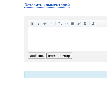
Оставить комментарий
-
-
-
-
-
-
-
-
-
-
-
-
-
-
-
-
-
-
-
-
-
-
-
-
добавить
предпросмотр
-
-
-
-
-
-