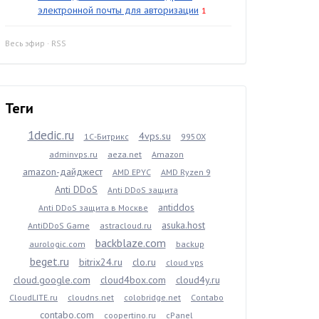
электронной почты для авторизации
1
Весь эфир
·
RSS
Теги
1dedic.ru
4vps.su
1С-Битрикс
9950X
adminvps.ru
aeza.net
Amazon
amazon-дайджест
AMD EPYC
AMD Ryzen 9
Anti DDoS
Anti DDoS защита
antiddos
Anti DDoS защита в Москве
asuka.host
AntiDDoS Game
astracloud.ru
backblaze.com
aurologic.com
backup
beget.ru
bitrix24.ru
clo.ru
cloud vps
cloud.google.com
cloud4box.com
cloud4y.ru
CloudLITE.ru
cloudns.net
colobridge.net
Contabo
contabo.com
coopertino.ru
cPanel