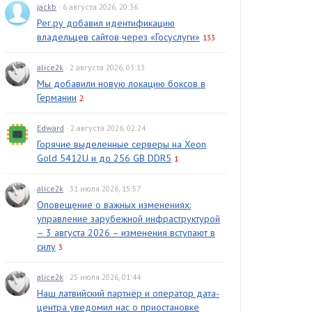
jackb
· 6 августа 2026, 20:36
Рег.ру добавил идентификацию
владельцев сайтов через «Госуслуги»
133
alice2k
· 2 августа 2026, 03:13
Мы добавили новую локацию боксов в
Германии
2
Edward
· 2 августа 2026, 02:24
Горячие выделенные серверы на Xeon
Gold 5412U и до 256 GB DDR5
1
alice2k
· 31 июля 2026, 15:57
Оповещение о важных изменениях:
управление зарубежной инфраструктурой
– 3 августа 2026 – изменения вступают в
силу
3
alice2k
· 25 июля 2026, 01:44
Наш латвийский партнёр и оператор дата-
центра уведомил нас о приостановке