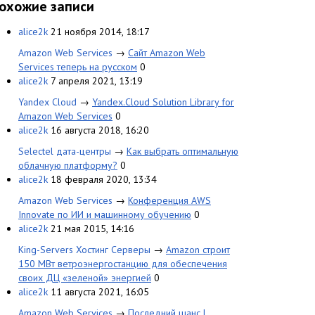
охожие записи
alice2k
21 ноября 2014, 18:17
Amazon Web Services
→
Сайт Amazon Web
Services теперь на русском
0
alice2k
7 апреля 2021, 13:19
Yandex Cloud
→
Yandex.Cloud Solution Library for
Amazon Web Services
0
alice2k
16 августа 2018, 16:20
Selectel дата-центры
→
Как выбрать оптимальную
облачную платформу?
0
alice2k
18 февраля 2020, 13:34
Amazon Web Services
→
Конференция AWS
Innovate по ИИ и машинному обучению
0
alice2k
21 мая 2015, 14:16
King-Servers Хостинг Серверы
→
Amazon строит
150 МВт ветроэнергостанцию для обеспечения
своих ДЦ «зеленой» энергией
0
alice2k
11 августа 2021, 16:05
Amazon Web Services
→
Последний шанс |