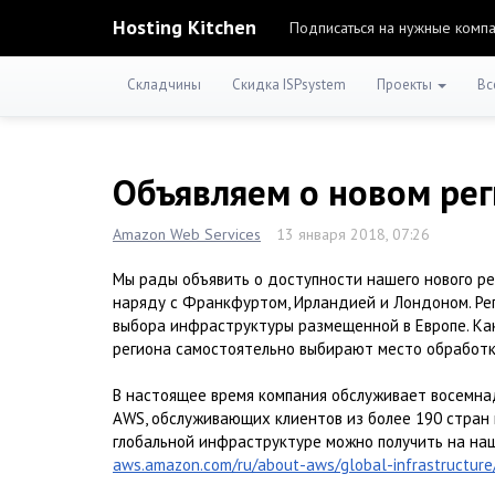
Hosting Kitchen
Подписаться на нужные комп
Складчины
Скидка ISPsystem
Проекты
Вс
Объявляем о новом рег
Amazon Web Services
13 января 2018, 07:26
Мы рады объявить о доступности нашего нового рег
наряду с Франкфуртом, Ирландией и Лондоном. Ре
выбора инфраструктуры размещенной в Европе. Как
региона самостоятельно выбирают место обработк
В настоящее время компания обслуживает восемнад
AWS, обслуживающих клиентов из более 190 стран 
глобальной инфраструктуре можно получить на на
aws.amazon.com/ru/about-aws/global-infrastructure