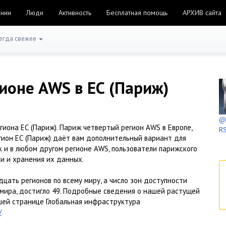
ании
Люди
Активность
Бесплатная помощь
АРХИВ сайта
егда свежее
ионе AWS в ЕС (Париж)
@h
иона ЕС (Париж). Париж четвертый регион AWS в Европе,
RS
гион ЕС (Париж) даёт вам дополнительный вариант для
 и в любом другом регионе AWS, пользователи парижского
и и хранения их данных.
цать регионов по всему миру, а число зон доступности
мира, достигло 49. Подробные сведения о нашей растущей
шей странице Глобальная инфраструктура
/