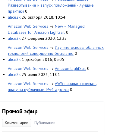
Развертывание и запуск приложений - лучшие
практики
0
alice2k
26 октября 2018, 10:54
Amazon Web Services
→
New – Managed
Databases for Amazon Lightsail
0
alice2k
27 февраля 2020, 12:32
Amazon Web Services
→
Изучите основы облачных
технологий совершенно бесплатно
0
alice2k
1 декабря 2016, 05:05
Amazon Web Services
→
Amazon LightSail
0
alice2k
29 июля 2023, 11:01
Amazon Web Services
→
AWS начинает взимать
плату за публичные IPv4-адреса
0
Прямой эфир
Комментарии
Публикации