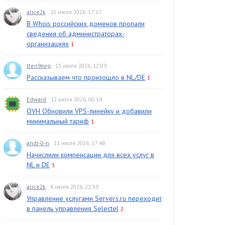
alice2k
· 15 июля 2026, 17:17
В Whois российских доменов пропали
сведения об администраторах-
организациях
1
tten9mrg
· 13 июля 2026, 12:09
Рассказываем что произошло в NL/DE
3
Edward
· 12 июля 2026, 00:14
OVH Обновили VPS-линейку и добавили
минимальный тариф
1
andr-0-n
· 11 июля 2026, 17:48
Начислили компенсации для всех услуг в
NL и DE
3
alice2k
· 8 июля 2026, 22:59
Управление услугами Servers.ru переходит
в панель управления Selectel
2