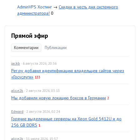
AdminVPS Хостинг
→
Скидки в честь дня системного
администратора!
0
Прямой эфир
Комментарии
Публикации
jackb
· 6 августа 2026, 20:36
Рег.ру добавил идентификацию владельцев сайтов через
«Госуслуги»
133
alice2k
· 2 августа 2026, 03:13
Мы добавили новую локацию боксов в Германии
2
Edward
· 2 августа 2026, 02:24
Горячие выделенные серверы на Xeon Gold 5412U и до
256 GB DDR5
1
alice2k
· 31 июля 2026, 15:57