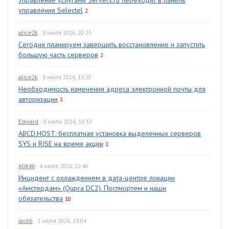
Управление услугами Servers.ru переходит в панель
управления Selectel
2
alice2k
· 8 июля 2026, 20:25
Сегодня планируем завершить восстановление и запустить
большую часть серверов
2
alice2k
· 8 июля 2026, 19:20
Необходимость изменения адреса электронной почты для
авторизации
3
Edward
· 8 июля 2026, 16:32
ABCD.HOST: бесплатная установка выделенных серверов
SYS и RISE на время акции
1
Alik46
· 4 июля 2026, 22:40
Инцидент с охлаждением в дата-центре локации
«Амстердам» (Qupra DC2). Постмортем и наши
обязательства
10
jackb
· 1 июля 2026, 19:04