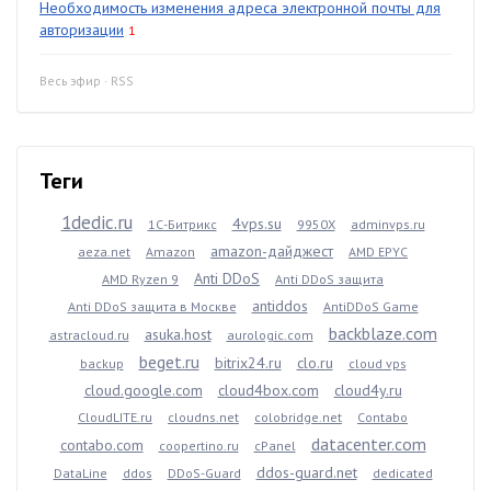
Необходимость изменения адреса электронной почты для
авторизации
1
Весь эфир
·
RSS
Теги
1dedic.ru
4vps.su
1С-Битрикс
9950X
adminvps.ru
amazon-дайджест
aeza.net
Amazon
AMD EPYC
Anti DDoS
AMD Ryzen 9
Anti DDoS защита
antiddos
Anti DDoS защита в Москве
AntiDDoS Game
backblaze.com
asuka.host
astracloud.ru
aurologic.com
beget.ru
bitrix24.ru
clo.ru
backup
cloud vps
cloud.google.com
cloud4box.com
cloud4y.ru
CloudLITE.ru
cloudns.net
colobridge.net
Contabo
datacenter.com
contabo.com
coopertino.ru
cPanel
ddos-guard.net
DataLine
ddos
DDoS-Guard
dedicated