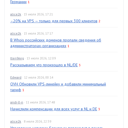
Германии
1
alice2k
· 15 июля 2026, 17:21
–20% на VPS — только для первых 300 клиентов
2
alice2k
· 15 июля 2026, 17:17
В Whois российских доменов пропали сведения об
администраторах-организациях
1
tten9mrg
· 13 июля 2026, 12:09
Рассказываем что произошло в NL/DE
3
Edward
· 12 июля 2026, 00:14
OVH Обновили VPS-линейку и добавили минимальный
тариф
1
andr-0-n
· 11 июля 2026, 17:48
Начислили компенсации для всех услуг в NL и DE
3
alice2k
· 8 июля 2026, 22:59