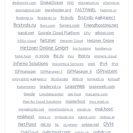
DigitalOcean
dediserve.com
DNS
elenahost.ru
eServer.ru
eurohoster.org
FASTPANEL
eternalhost.net
fastvps.ru
firstvds-дайджест
firstvds
firstbyte.ru
firstdedic.ru
firstvds.ru
Friendhosting.net
fornex.com
fleio.com
gandi.net
Google Cloud Platform
gthost.com
GPU
hetzner
Hetzner Online
h3llo.cloud
Hetzner Cloud
Hetzner Online GmbH
hip.hosting
hostkey.ru
ihc.ru
ihor.ru
hshp.host
i9-9900k
ihor
immers.cloud
Inferno Solutions
IPv4
Inoventica Services
intel
IPv6
ISPsystem
ISPmanager
ISPManager 6
ISPManager 5
jino.ru
ispsystem-дайджест
IXcellerate
keyweb.ru
kimsufi
LeaseWeb
leaderssl.ru
leaseweb.com
Kubernetes
linode
Linxdatacenter
lite.host
macarne.com
masterhost
Mail.Ru Cloud Solutions
mcs.mail.ru
msk.host
megahoster.net
minehosting.ru
miran.ru
mskhost
mws.ru
myhosti.pro
name.com
nebius.ai
OVH
NetPoint
nic.ru
online.net
NL
nLighten
ovhcloud.com
ovhdc-us
OvhCloud
ovhdc-uk