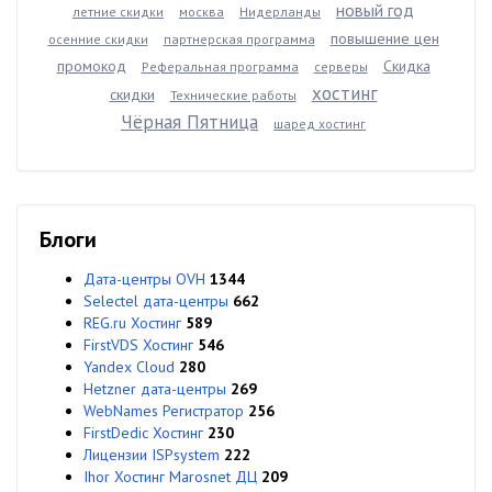
новый год
летние скидки
москва
Нидерланды
повышение цен
осенние скидки
партнерская программа
промокод
Скидка
Реферальная программа
серверы
хостинг
скидки
Технические работы
Чёрная Пятница
шаред хостинг
Блоги
Дата-центры OVH
1344
Selectel дата-центры
662
REG.ru Хостинг
589
FirstVDS Хостинг
546
Yandex Cloud
280
Hetzner дата-центры
269
WebNames Регистратор
256
FirstDedic Хостинг
230
Лицензии ISPsystem
222
Ihor Хостинг Marosnet ДЦ
209