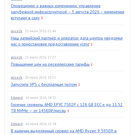
Оповещение о важных изменениях: управление
зарубежной инфраструктурой – 3 августа 2026 – изменения
вступают в силу
3
alice2k
· 25 июля 2026, 01:44
Наш латвийский партнёр и оператор дата-центра уведомил
нас о приостановке предоставления услуг
2
alice2k
· 21 июля 2026, 17:27
Повышение цен на реселлерские тарифы
1
alice2k
· 20 июля 2026, 19:21
Запустите VPS с бесплатным тестом
2
Edward
· 16 июля 2026, 18:32
Горячие серверы AMD EPYC 7502P с 128 GB ECC и до 11.52
TB NVMe — от 14580₽/месяц
1
Edward
· 16 июля 2026, 12:18
В наличии выделенный сервер на AMD Ryzen 9 5950X в