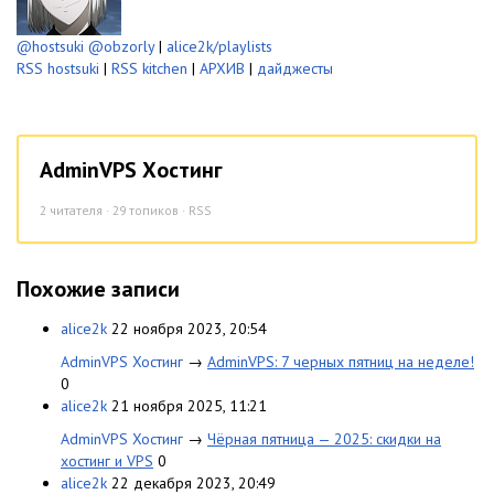
@hostsuki
@obzorly
|
alice2k/playlists
RSS hostsuki
|
RSS kitchen
|
АРХИВ
|
дайджесты
AdminVPS Хостинг
2
читателя · 29 топиков ·
RSS
Похожие записи
alice2k
22 ноября 2023, 20:54
AdminVPS Хостинг
→
AdminVPS: 7 черных пятниц на неделе!
0
alice2k
21 ноября 2025, 11:21
AdminVPS Хостинг
→
Чёрная пятница — 2025: скидки на
хостинг и VPS
0
alice2k
22 декабря 2023, 20:49