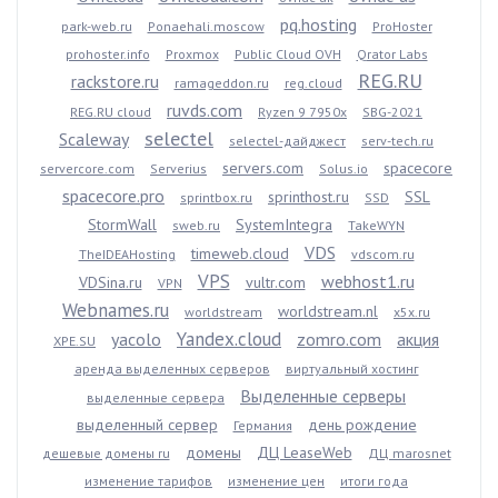
pq.hosting
park-web.ru
Ponaehali.moscow
ProHoster
prohoster.info
Proxmox
Public Cloud OVH
Qrator Labs
REG.RU
rackstore.ru
ramageddon.ru
reg.cloud
ruvds.com
REG.RU cloud
Ryzen 9 7950x
SBG-2021
selectel
Scaleway
selectel-дайджест
serv-tech.ru
servers.com
spacecore
servercore.com
Serverius
Solus.io
spacecore.pro
sprinthost.ru
SSL
sprintbox.ru
SSD
StormWall
SystemIntegra
sweb.ru
TakeWYN
VDS
timeweb.cloud
TheIDEAHosting
vdscom.ru
VPS
webhost1.ru
VDSina.ru
vultr.com
VPN
Webnames.ru
worldstream.nl
worldstream
x5x.ru
Yandex.cloud
yacolo
zomro.com
акция
XPE.SU
аренда выделенных серверов
виртуальный хостинг
Выделенные серверы
выделенные сервера
выделенный сервер
день рождение
Германия
домены
ДЦ LeaseWeb
дешевые домены ru
ДЦ marosnet
изменение тарифов
изменение цен
итоги года