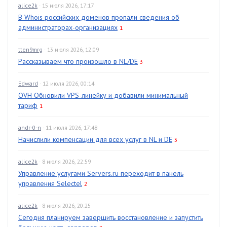
alice2k
· 15 июля 2026, 17:17
В Whois российских доменов пропали сведения об
администраторах-организациях
1
tten9mrg
· 13 июля 2026, 12:09
Рассказываем что произошло в NL/DE
3
Edward
· 12 июля 2026, 00:14
OVH Обновили VPS-линейку и добавили минимальный
тариф
1
andr-0-n
· 11 июля 2026, 17:48
Начислили компенсации для всех услуг в NL и DE
3
alice2k
· 8 июля 2026, 22:59
Управление услугами Servers.ru переходит в панель
управления Selectel
2
alice2k
· 8 июля 2026, 20:25
Сегодня планируем завершить восстановление и запустить