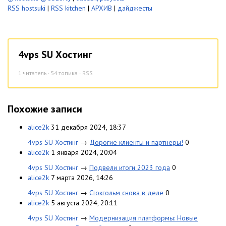
RSS hostsuki
|
RSS kitchen
|
АРХИВ
|
дайджесты
4vps SU Хостинг
1
читатель · 54 топика ·
RSS
Похожие записи
alice2k
31 декабря 2024, 18:37
4vps SU Хостинг
→
Дорогие клиенты и партнеры!
0
alice2k
1 января 2024, 20:04
4vps SU Хостинг
→
Подвели итоги 2023 года
0
alice2k
7 марта 2026, 14:26
4vps SU Хостинг
→
Стокгольм снова в деле
0
alice2k
5 августа 2024, 20:11
4vps SU Хостинг
→
Модернизация платформы: Новые