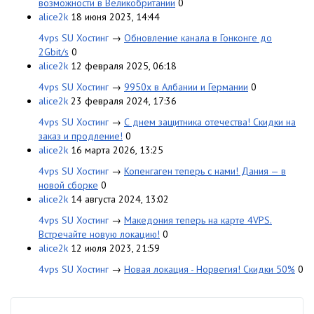
возможности в Великобритании
0
alice2k
18 июня 2023, 14:44
4vps SU Хостинг
→
Обновление канала в Гонконге до
2Gbit/s
0
alice2k
12 февраля 2025, 06:18
4vps SU Хостинг
→
9950x в Албании и Германии
0
alice2k
23 февраля 2024, 17:36
4vps SU Хостинг
→
С днем защитника отечества! Скидки на
заказ и продление!
0
alice2k
16 марта 2026, 13:25
4vps SU Хостинг
→
Копенгаген теперь с нами! Дания — в
новой сборке
0
alice2k
14 августа 2024, 13:02
4vps SU Хостинг
→
Македония теперь на карте 4VPS.
Встречайте новую локацию!
0
alice2k
12 июля 2023, 21:59
4vps SU Хостинг
→
Новая локация - Норвегия! Скидки 50%
0