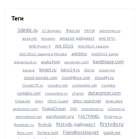
Теги
1dedic.ru
4vps.su
1С-Битрикс
9950X
adminvps.ru
amazon-дайджест
aeza.net
Amazon
AMD EPYC
Anti DDoS
AMD Ryzen 9
Anti DDoS защита
antiddos
Anti DDoS защита в Москве
AntiDDoS Game
backblaze.com
asuka.host
astracloud.ru
aurologic.com
beget.ru
bitrix24.ru
clo.ru
backup
cloud vps
cloud.google.com
cloud4box.com
cloud4y.ru
CloudLITE.ru
cloudns.net
colobridge.net
Contabo
datacenter.com
contabo.com
coopertino.ru
cPanel
ddos-guard.net
DataLine
ddos
DDoS-Guard
dedicated
DigitalOcean
dediserve.com
DNS
elenahost.ru
eServer.ru
eurohoster.org
FASTPANEL
eternalhost.net
firstbyte.ru
firstvds.ru
firstvds-дайджест
firstvds
firstdedic.ru
Friendhosting.net
fornex.com
gandi.net
fleio.com