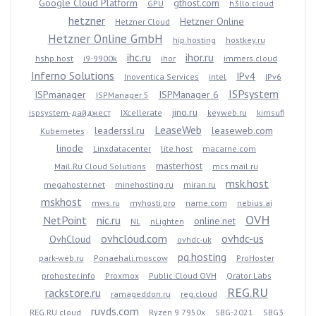
Google Cloud Platform
gthost.com
GPU
h3llo.cloud
hetzner
Hetzner Online
Hetzner Cloud
Hetzner Online GmbH
hip.hosting
hostkey.ru
ihc.ru
ihor.ru
hshp.host
i9-9900k
ihor
immers.cloud
Inferno Solutions
IPv4
Inoventica Services
intel
IPv6
ISPsystem
ISPmanager
ISPManager 6
ISPManager 5
jino.ru
ispsystem-дайджест
IXcellerate
keyweb.ru
kimsufi
LeaseWeb
leaderssl.ru
leaseweb.com
Kubernetes
linode
Linxdatacenter
lite.host
macarne.com
masterhost
Mail.Ru Cloud Solutions
mcs.mail.ru
msk.host
megahoster.net
minehosting.ru
miran.ru
mskhost
mws.ru
myhosti.pro
name.com
nebius.ai
OVH
NetPoint
nic.ru
online.net
NL
nLighten
ovhcloud.com
ovhdc-us
OvhCloud
ovhdc-uk
pq.hosting
park-web.ru
Ponaehali.moscow
ProHoster
prohoster.info
Proxmox
Public Cloud OVH
Qrator Labs
REG.RU
rackstore.ru
ramageddon.ru
reg.cloud
ruvds.com
REG.RU cloud
Ryzen 9 7950x
SBG-2021
SBG3