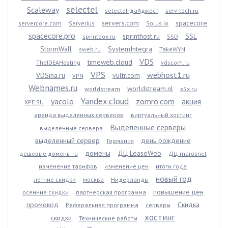
selectel
Scaleway
selectel-дайджест
serv-tech.ru
servers.com
spacecore
servercore.com
Serverius
Solus.io
spacecore.pro
sprinthost.ru
SSL
sprintbox.ru
SSD
StormWall
SystemIntegra
sweb.ru
TakeWYN
VDS
timeweb.cloud
TheIDEAHosting
vdscom.ru
VPS
webhost1.ru
VDSina.ru
vultr.com
VPN
Webnames.ru
worldstream.nl
worldstream
x5x.ru
Yandex.cloud
yacolo
zomro.com
акция
XPE.SU
аренда выделенных серверов
виртуальный хостинг
Выделенные серверы
выделенные сервера
выделенный сервер
день рождение
Германия
домены
ДЦ LeaseWeb
дешевые домены ru
ДЦ marosnet
изменение тарифов
изменение цен
итоги года
новый год
летние скидки
москва
Нидерланды
повышение цен
осенние скидки
партнерская программа
промокод
Скидка
Реферальная программа
серверы
хостинг
скидки
Технические работы