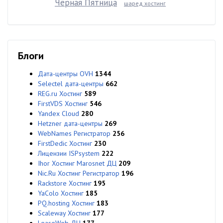
Чёрная Пятница
шаред хостинг
Блоги
Дата-центры OVH
1344
Selectel дата-центры
662
REG.ru Хостинг
589
FirstVDS Хостинг
546
Yandex Cloud
280
Hetzner дата-центры
269
WebNames Регистратор
256
FirstDedic Хостинг
230
Лицензии ISPsystem
222
Ihor Хостинг Marosnet ДЦ
209
Nic.Ru Хостинг Регистратор
196
Rackstore Хостинг
195
YaColo Хостинг
185
PQ.hosting Хостинг
183
Scaleway Хостинг
177