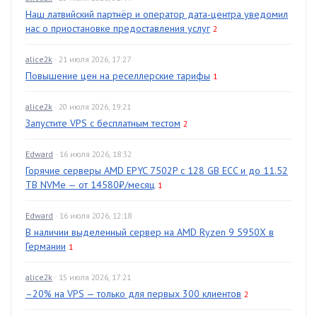
Наш латвийский партнёр и оператор дата-центра уведомил
нас о приостановке предоставления услуг
2
alice2k
· 21 июля 2026, 17:27
Повышение цен на реселлерские тарифы
1
alice2k
· 20 июля 2026, 19:21
Запустите VPS с бесплатным тестом
2
Edward
· 16 июля 2026, 18:32
Горячие серверы AMD EPYC 7502P с 128 GB ECC и до 11.52
TB NVMe — от 14580₽/месяц
1
Edward
· 16 июля 2026, 12:18
В наличии выделенный сервер на AMD Ryzen 9 5950X в
Германии
1
alice2k
· 15 июля 2026, 17:21
–20% на VPS — только для первых 300 клиентов
2