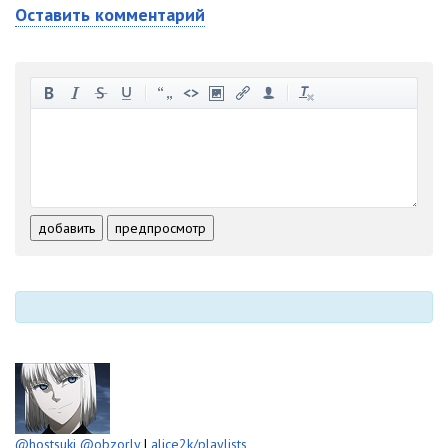
Оставить комментарий
-
-
-
-
-
-
-
-
-
-
-
-
-
-
-
-
-
-
-
-
-
-
-
-
добавить
предпросмотр
-
-
-
-
-
-
@hostsuki
@obzorly
|
alice2k/playlists