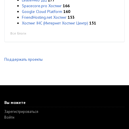
LeaseWeb ДЦ
177
Spacecore.pro Хостинг
166
Google Cloud Platform
160
FriendHosting.net Хостинг
153
Хостинг IHC (Интернет Хостинг Центр)
151
Все блоги
Поддержать проекты
Вы можете
Зарегистрироваться
Войти