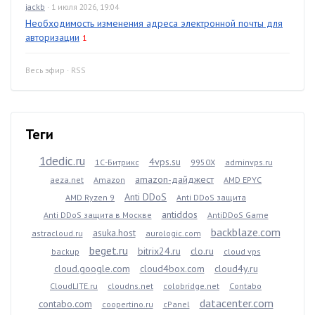
jackb
· 1 июля 2026, 19:04
Необходимость изменения адреса электронной почты для
авторизации
1
Весь эфир
·
RSS
Теги
1dedic.ru
4vps.su
1С-Битрикс
9950X
adminvps.ru
amazon-дайджест
aeza.net
Amazon
AMD EPYC
Anti DDoS
AMD Ryzen 9
Anti DDoS защита
antiddos
Anti DDoS защита в Москве
AntiDDoS Game
backblaze.com
asuka.host
astracloud.ru
aurologic.com
beget.ru
bitrix24.ru
clo.ru
backup
cloud vps
cloud.google.com
cloud4box.com
cloud4y.ru
CloudLITE.ru
cloudns.net
colobridge.net
Contabo
datacenter.com
contabo.com
coopertino.ru
cPanel