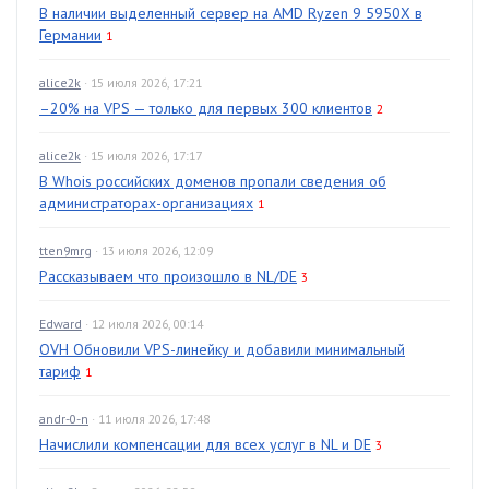
В наличии выделенный сервер на AMD Ryzen 9 5950X в
Германии
1
alice2k
· 15 июля 2026, 17:21
–20% на VPS — только для первых 300 клиентов
2
alice2k
· 15 июля 2026, 17:17
В Whois российских доменов пропали сведения об
администраторах-организациях
1
tten9mrg
· 13 июля 2026, 12:09
Рассказываем что произошло в NL/DE
3
Edward
· 12 июля 2026, 00:14
OVH Обновили VPS-линейку и добавили минимальный
тариф
1
andr-0-n
· 11 июля 2026, 17:48
Начислили компенсации для всех услуг в NL и DE
3