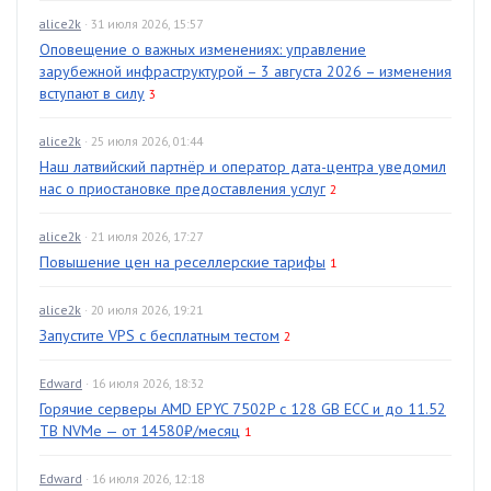
alice2k
· 31 июля 2026, 15:57
Оповещение о важных изменениях: управление
зарубежной инфраструктурой – 3 августа 2026 – изменения
вступают в силу
3
alice2k
· 25 июля 2026, 01:44
Наш латвийский партнёр и оператор дата-центра уведомил
нас о приостановке предоставления услуг
2
alice2k
· 21 июля 2026, 17:27
Повышение цен на реселлерские тарифы
1
alice2k
· 20 июля 2026, 19:21
Запустите VPS с бесплатным тестом
2
Edward
· 16 июля 2026, 18:32
Горячие серверы AMD EPYC 7502P с 128 GB ECC и до 11.52
TB NVMe — от 14580₽/месяц
1
Edward
· 16 июля 2026, 12:18