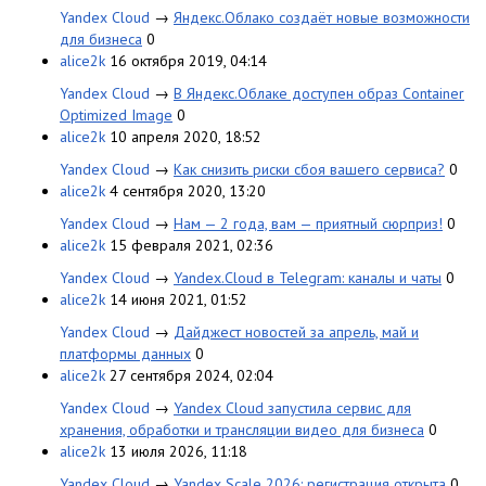
Yandex Cloud
→
Яндекс.Облако создаёт новые возможности
для бизнеса
0
alice2k
16 октября 2019, 04:14
Yandex Cloud
→
В Яндекс.Облаке доступен образ Container
Optimized Image
0
alice2k
10 апреля 2020, 18:52
Yandex Cloud
→
Как снизить риски сбоя вашего сервиса?
0
alice2k
4 сентября 2020, 13:20
Yandex Cloud
→
Нам — 2 года, вам — приятный сюрприз!
0
alice2k
15 февраля 2021, 02:36
Yandex Cloud
→
Yandex.Cloud в Telegram: каналы и чаты
0
alice2k
14 июня 2021, 01:52
Yandex Cloud
→
Дайджест новостей за апрель, май и
платформы данных
0
alice2k
27 сентября 2024, 02:04
Yandex Cloud
→
Yandex Cloud запустила сервис для
хранения, обработки и трансляции видео для бизнеса
0
alice2k
13 июля 2026, 11:18
Yandex Cloud
→
Yandex Scale 2026: регистрация открыта
0