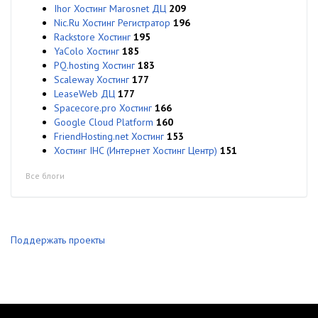
Ihor Хостинг Marosnet ДЦ
209
Nic.Ru Хостинг Регистратор
196
Rackstore Хостинг
195
YaColo Хостинг
185
PQ.hosting Хостинг
183
Scaleway Хостинг
177
LeaseWeb ДЦ
177
Spacecore.pro Хостинг
166
Google Cloud Platform
160
FriendHosting.net Хостинг
153
Хостинг IHC (Интернет Хостинг Центр)
151
Все блоги
Поддержать проекты