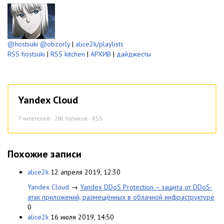
@hostsuki
@obzorly
|
alice2k/playlists
RSS hostsuki
|
RSS kitchen
|
АРХИВ
|
дайджесты
Yandex Cloud
7
читателей · 280 топиков ·
RSS
Похожие записи
alice2k
12 апреля 2019, 12:30
Yandex Cloud
→
Yandex DDoS Protection – защита от DDoS-
атак приложений, размещённых в облачной инфраструктуре
0
alice2k
16 июля 2019, 14:50