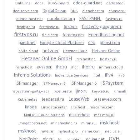
ddos-guard.net
DataLine
ddos
DDoS-Guard
dedicated
DigitalOcean
dediserve.com
DNS
elenahost.ru
eServer.ru
eurohoster.org
FASTPANEL
eternalhost.net
fastvps.ru
firstvds-дайджест
firstvds
firstbyte.ru
firstdedic.ru
firstvds.ru
Friendhosting.net
fornex.com
fleio.com
gandi.net
Google Cloud Platform
gthost.com
GPU
hetzner
Hetzner Online
h3llo.cloud
Hetzner Cloud
Hetzner Online GmbH
hip.hosting
hostkey.ru
ihc.ru
ihor.ru
hshp.host
i9-9900k
ihor
immers.cloud
Inferno Solutions
IPv4
Inoventica Services
intel
IPv6
ISPsystem
ISPmanager
ISPManager 6
ISPManager 5
jino.ru
ispsystem-дайджест
IXcellerate
keyweb.ru
kimsufi
LeaseWeb
leaderssl.ru
leaseweb.com
Kubernetes
linode
Linxdatacenter
lite.host
macarne.com
masterhost
Mail.Ru Cloud Solutions
mcs.mail.ru
msk.host
megahoster.net
minehosting.ru
miran.ru
mskhost
mws.ru
myhosti.pro
name.com
nebius.ai
OVH
NetPoint
nic.ru
online.net
NL
nLighten