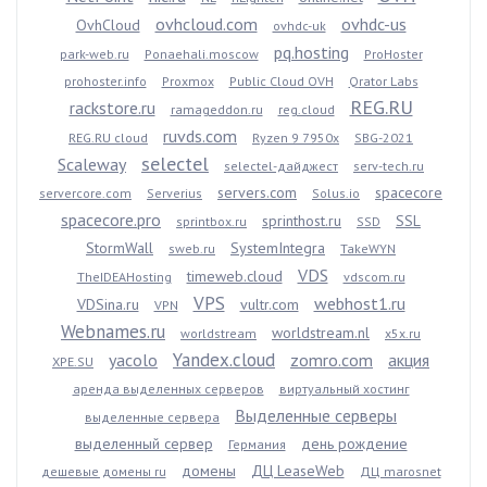
ovhcloud.com
ovhdc-us
OvhCloud
ovhdc-uk
pq.hosting
park-web.ru
Ponaehali.moscow
ProHoster
prohoster.info
Proxmox
Public Cloud OVH
Qrator Labs
REG.RU
rackstore.ru
ramageddon.ru
reg.cloud
ruvds.com
REG.RU cloud
Ryzen 9 7950x
SBG-2021
selectel
Scaleway
selectel-дайджест
serv-tech.ru
servers.com
spacecore
servercore.com
Serverius
Solus.io
spacecore.pro
sprinthost.ru
SSL
sprintbox.ru
SSD
StormWall
SystemIntegra
sweb.ru
TakeWYN
VDS
timeweb.cloud
TheIDEAHosting
vdscom.ru
VPS
webhost1.ru
VDSina.ru
vultr.com
VPN
Webnames.ru
worldstream.nl
worldstream
x5x.ru
Yandex.cloud
yacolo
zomro.com
акция
XPE.SU
аренда выделенных серверов
виртуальный хостинг
Выделенные серверы
выделенные сервера
выделенный сервер
день рождение
Германия
домены
ДЦ LeaseWeb
дешевые домены ru
ДЦ marosnet