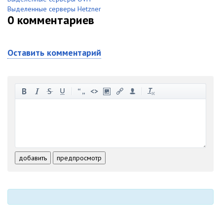
Выделенные серверы Hetzner
0
комментариев
Оставить комментарий
-
-
-
-
-
-
-
-
-
-
-
-
-
-
-
-
-
-
-
-
-
-
-
-
добавить
предпросмотр
-
-
-
-
-
-