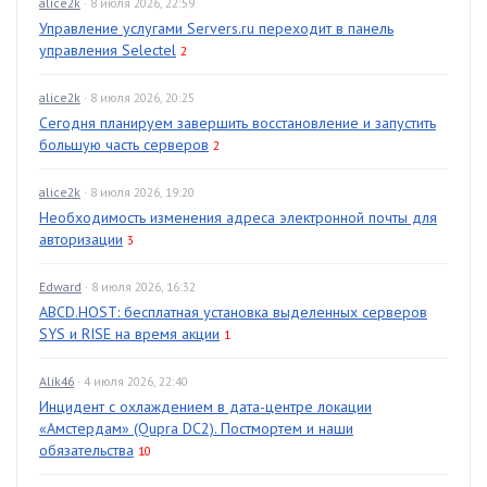
alice2k
· 8 июля 2026, 22:59
Управление услугами Servers.ru переходит в панель
управления Selectel
2
alice2k
· 8 июля 2026, 20:25
Сегодня планируем завершить восстановление и запустить
большую часть серверов
2
alice2k
· 8 июля 2026, 19:20
Необходимость изменения адреса электронной почты для
авторизации
3
Edward
· 8 июля 2026, 16:32
ABCD.HOST: бесплатная установка выделенных серверов
SYS и RISE на время акции
1
Alik46
· 4 июля 2026, 22:40
Инцидент с охлаждением в дата-центре локации
«Амстердам» (Qupra DC2). Постмортем и наши
обязательства
10