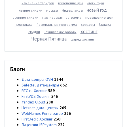
изменение тарифов
изменение цен
итоги года
новый год
летние скидки
москва
Нидерланды
повышение цен
осенние скидки
партнерская программа
промокод
Скидка
Реферальная программа
серверы
хостинг
скидки
Технические работы
Чёрная Пятница
шаред хостинг
Блоги
Дата-центры OVH
1344
Selectel дата-центры
662
REG.ru Хостинг
589
FirstVDS Хостинг
546
Yandex Cloud
280
Hetzner дата-центры
269
WebNames Регистратор
256
FirstDedic Хостинг
230
Лицензии ISPsystem
222