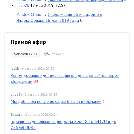
alice2k
17 мая 2019, 22:57
Yandex Cloud
→
Информация об инциденте в
Яндекс.Облаке 16 мая 2019 года
0
Прямой эфир
Комментарии
Публикации
jackb
· 6 августа 2026, 20:36
Рег.ру добавил идентификацию владельцев сайтов через
«Госуслуги»
133
alice2k
· 2 августа 2026, 03:13
Мы добавили новую локацию боксов в Германии
2
Edward
· 2 августа 2026, 02:24
Горячие выделенные серверы на Xeon Gold 5412U и до
256 GB DDR5
1