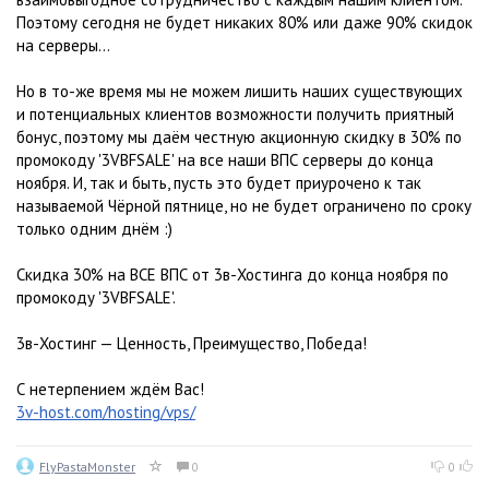
Поэтому сегодня не будет никаких 80% или даже 90% скидок
на серверы…
Но в то-же время мы не можем лишить наших существующих
и потенциальных клиентов возможности получить приятный
бонус, поэтому мы даём честную акционную скидку в 30% по
промокоду '3VBFSALE' на все наши ВПС серверы до конца
ноября. И, так и быть, пусть это будет приурочено к так
называемой Чёрной пятнице, но не будет ограничено по сроку
только одним днём :)
Скидка 30% на ВСЕ ВПС от 3в-Хостинга до конца ноября по
промокоду '3VBFSALE'.
3в-Хостинг — Ценность, Преимущество, Победа!
С нетерпением ждём Вас!
3v-host.com/hosting/vps/
FlyPastaMonster
0
0