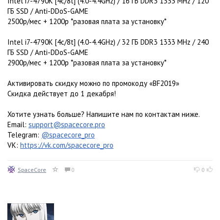
Intel i7-4790K [4c/8t] (4.0-4.4GHz) / 16 ГБ DDR3 1333 MHz / 120
ГБ SSD / Anti-DDoS-GAME
2500р/мес + 1200р *разовая плата за установку*
Intel i7-4790K [4c/8t] (4.0-4.4GHz) / 32 ГБ DDR3 1333 MHz / 240
ГБ SSD / Anti-DDoS-GAME
2900р/мес + 1200р *разовая плата за установку*
Активировать скидку можно по промокоду «BF2019»
Скидка действует до 1 декабря!
Хотите узнать больше? Напишите нам по контактам ниже.
Email:
support@spacecore.pro
Telegram:
@spacecore_pro
VK:
https://vk.com/spacecore_pro
SpaceCore
0
0