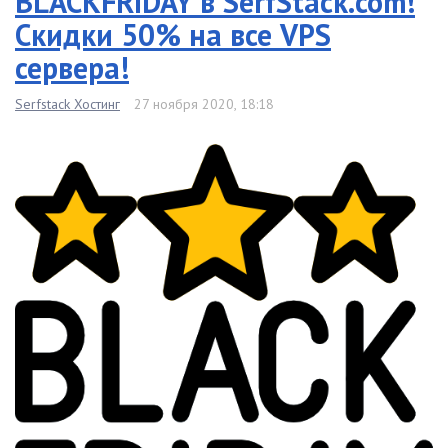
BLACKFRIDAY в SerfStack.com!
Скидки 50% на все VPS
сервера!
Serfstack Хостинг
27 ноября 2020, 18:18