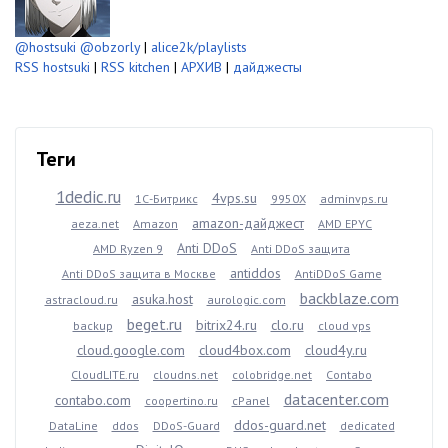
@hostsuki
@obzorly
|
alice2k/playlists
RSS hostsuki
|
RSS kitchen
|
АРХИВ
|
дайджесты
Теги
1dedic.ru
4vps.su
1С-Битрикс
9950X
adminvps.ru
amazon-дайджест
aeza.net
Amazon
AMD EPYC
Anti DDoS
AMD Ryzen 9
Anti DDoS защита
antiddos
Anti DDoS защита в Москве
AntiDDoS Game
backblaze.com
asuka.host
astracloud.ru
aurologic.com
beget.ru
bitrix24.ru
clo.ru
backup
cloud vps
cloud.google.com
cloud4box.com
cloud4y.ru
CloudLITE.ru
cloudns.net
colobridge.net
Contabo
datacenter.com
contabo.com
coopertino.ru
cPanel
ddos-guard.net
DataLine
ddos
DDoS-Guard
dedicated