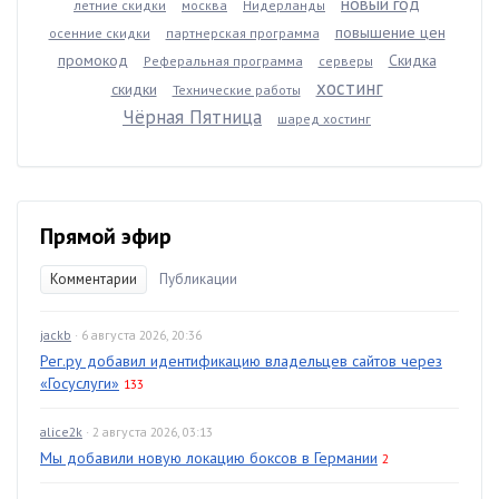
новый год
летние скидки
москва
Нидерланды
повышение цен
осенние скидки
партнерская программа
промокод
Скидка
Реферальная программа
серверы
хостинг
скидки
Технические работы
Чёрная Пятница
шаред хостинг
Прямой эфир
Комментарии
Публикации
jackb
· 6 августа 2026, 20:36
Рег.ру добавил идентификацию владельцев сайтов через
«Госуслуги»
133
alice2k
· 2 августа 2026, 03:13
Мы добавили новую локацию боксов в Германии
2