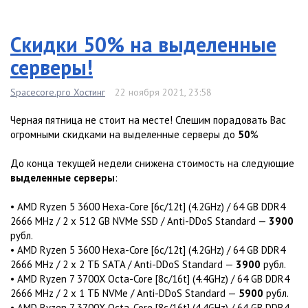
Скидки 50% на выделенные
серверы!
Spacecore.pro Хостинг
22 ноября 2021, 23:58
Черная пятница не стоит на месте! Спешим порадовать Вас
огромными скидками на выделенные серверы до
50
%
До конца текущей недели снижена стоимость на следующие
выделенные серверы
:
• AMD Ryzen 5 3600 Hexa-Core [6c/12t] (4.2GHz) / 64 GB DDR4
2666 MHz / 2 x 512 GB NVMe SSD / Anti-DDoS Standard —
3900
рубл.
• AMD Ryzen 5 3600 Hexa-Core [6c/12t] (4.2GHz) / 64 GB DDR4
2666 MHz / 2 x 2 TБ SATA / Anti-DDoS Standard —
3900
рубл.
• AMD Ryzen 7 3700X Octa-Core [8c/16t] (4.4GHz) / 64 GB DDR4
2666 MHz / 2 x 1 TБ NVMe / Anti-DDoS Standard —
5900
рубл.
• AMD Ryzen 7 3700X Octa-Core [8c/16t] (4.4GHz) / 64 GB DDR4