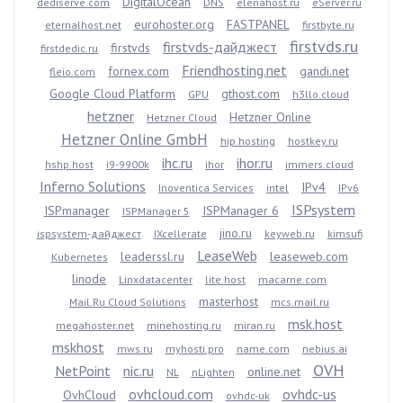
DigitalOcean
dediserve.com
DNS
elenahost.ru
eServer.ru
eurohoster.org
FASTPANEL
eternalhost.net
firstbyte.ru
firstvds.ru
firstvds-дайджест
firstvds
firstdedic.ru
Friendhosting.net
fornex.com
gandi.net
fleio.com
Google Cloud Platform
gthost.com
GPU
h3llo.cloud
hetzner
Hetzner Online
Hetzner Cloud
Hetzner Online GmbH
hip.hosting
hostkey.ru
ihc.ru
ihor.ru
hshp.host
i9-9900k
ihor
immers.cloud
Inferno Solutions
IPv4
Inoventica Services
intel
IPv6
ISPsystem
ISPmanager
ISPManager 6
ISPManager 5
jino.ru
ispsystem-дайджест
IXcellerate
keyweb.ru
kimsufi
LeaseWeb
leaderssl.ru
leaseweb.com
Kubernetes
linode
Linxdatacenter
lite.host
macarne.com
masterhost
Mail.Ru Cloud Solutions
mcs.mail.ru
msk.host
megahoster.net
minehosting.ru
miran.ru
mskhost
mws.ru
myhosti.pro
name.com
nebius.ai
OVH
NetPoint
nic.ru
online.net
NL
nLighten
ovhcloud.com
ovhdc-us
OvhCloud
ovhdc-uk