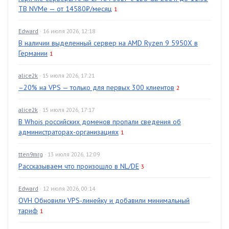
TB NVMe — от 14580₽/месяц
1
Edward
· 16 июля 2026, 12:18
В наличии выделенный сервер на AMD Ryzen 9 5950X в
Германии
1
alice2k
· 15 июля 2026, 17:21
–20% на VPS — только для первых 300 клиентов
2
alice2k
· 15 июля 2026, 17:17
В Whois российских доменов пропали сведения об
администраторах-организациях
1
tten9mrg
· 13 июля 2026, 12:09
Рассказываем что произошло в NL/DE
3
Edward
· 12 июля 2026, 00:14
OVH Обновили VPS-линейку и добавили минимальный
тариф
1