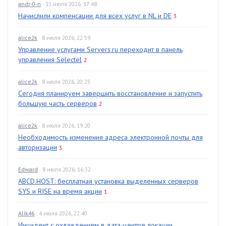
andr-0-n
· 11 июля 2026, 17:48
Начислили компенсации для всех услуг в NL и DE
3
alice2k
· 8 июля 2026, 22:59
Управление услугами Servers.ru переходит в панель
управления Selectel
2
alice2k
· 8 июля 2026, 20:25
Сегодня планируем завершить восстановление и запустить
большую часть серверов
2
alice2k
· 8 июля 2026, 19:20
Необходимость изменения адреса электронной почты для
авторизации
3
Edward
· 8 июля 2026, 16:32
ABCD.HOST: бесплатная установка выделенных серверов
SYS и RISE на время акции
1
Alik46
· 4 июля 2026, 22:40
Инцидент с охлаждением в дата-центре локации