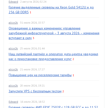
Edward
· 2 августа 2026, 02:24
Горячие выделенные серверы на Xeon Gold 5412U и до
256 GB DDR5
1
alice2k
· 31 июля 2026, 15:57
Оповещение о важных изменениях: управление
зарубежной инфраструктурой – 3 августа 2026 – изменения
вступают в силу
3
alice2k
· 25 июля 2026, 01:44
Наш латвийский партнёр и оператор дата-центра уведомил
нас о приостановке предоставления услуг
2
alice2k
· 21 июля 2026, 17:27
Повышение цен на реселлерские тарифы
1
alice2k
· 20 июля 2026, 19:21
Запустите VPS с бесплатным тестом
2
Edward
· 16 июля 2026, 18:32
Горячие серверы AMD EPYC 7502P с 128 GB ECC и до 11.52