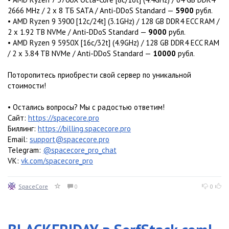
2666 MHz / 2 x 8 TБ SATA / Anti-DDoS Standard —
5900
рубл.
• AMD Ryzen 9 3900 [12c/24t] (3.1GHz) / 128 GB DDR4 ECC RAM /
2 x 1.92 TB NVMe / Anti-DDoS Standard —
9000
рубл.
• AMD Ryzen 9 5950X [16c/32t] (4.9GHz) / 128 GB DDR4 ECC RAM
/ 2 x 3.84 TB NVMe / Anti-DDoS Standard —
10000
рубл.
Поторопитесь приобрести свой сервер по уникальной
стоимости!
• Остались вопросы? Мы с радостью ответим!
Сайт:
https://spacecore.pro
Биллинг:
https://billing.spacecore.pro
Email:
support@spacecore.pro
Telegram:
@spacecore_pro_chat
VK:
vk.com/spacecore_pro
SpaceCore
0
0