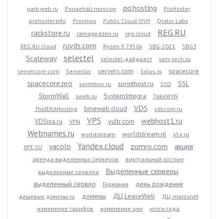
pq.hosting
park-web.ru
Ponaehali.moscow
ProHoster
prohoster.info
Proxmox
Public Cloud OVH
Qrator Labs
REG.RU
rackstore.ru
ramageddon.ru
reg.cloud
ruvds.com
REG.RU cloud
Ryzen 9 7950x
SBG-2021
SBG3
selectel
Scaleway
selectel-дайджест
serv-tech.ru
servers.com
spacecore
servercore.com
Serverius
Solus.io
spacecore.pro
sprinthost.ru
SSL
sprintbox.ru
SSD
StormWall
SystemIntegra
sweb.ru
TakeWYN
VDS
timeweb.cloud
TheIDEAHosting
vdscom.ru
VPS
webhost1.ru
VDSina.ru
vultr.com
VPN
Webnames.ru
worldstream.nl
worldstream
x5x.ru
Yandex.cloud
yacolo
zomro.com
акция
XPE.SU
аренда выделенных серверов
виртуальный хостинг
Выделенные серверы
выделенные сервера
выделенный сервер
день рождение
Германия
домены
ДЦ LeaseWeb
дешевые домены ru
ДЦ marosnet
изменение тарифов
изменение цен
итоги года