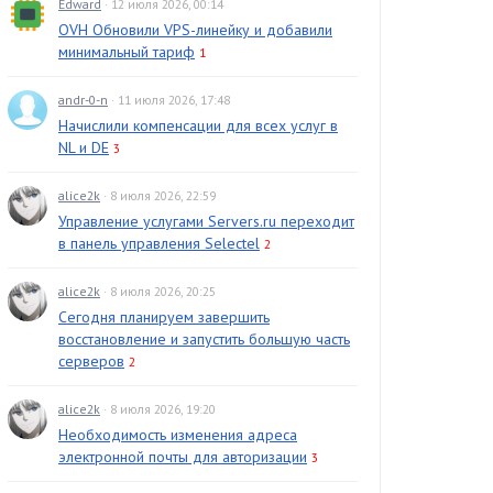
Edward
· 12 июля 2026, 00:14
OVH Обновили VPS-линейку и добавили
минимальный тариф
1
andr-0-n
· 11 июля 2026, 17:48
Начислили компенсации для всех услуг в
NL и DE
3
alice2k
· 8 июля 2026, 22:59
Управление услугами Servers.ru переходит
в панель управления Selectel
2
alice2k
· 8 июля 2026, 20:25
Сегодня планируем завершить
восстановление и запустить большую часть
серверов
2
alice2k
· 8 июля 2026, 19:20
Необходимость изменения адреса
электронной почты для авторизации
3