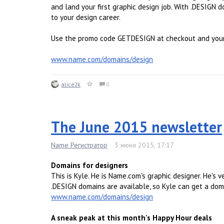
and land your first graphic design job. With .DESIGN 
to your design career.
Use the promo code GETDESIGN at checkout and your .
www.name.com/domains/design
alice2k
0
The June 2015 newsletter
Name Регистратор
3 июня 2015, 17:17
Domains for designers
This is Kyle. He is Name.com's graphic designer. He's v
.DESIGN domains are available, so Kyle can get a doma
www.name.com/domains/design
A sneak peak at this month's Happy Hour deals