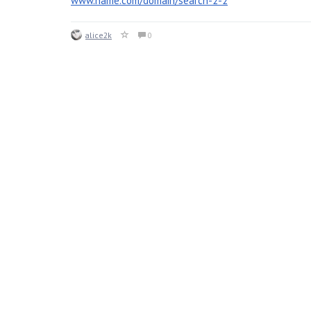
www.name.com/domain/search-2-2
alice2k
0