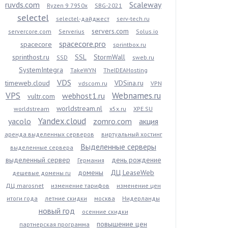
ruvds.com
Scaleway
Ryzen 9 7950x
SBG-2021
selectel
selectel-дайджест
serv-tech.ru
servers.com
servercore.com
Serverius
Solus.io
spacecore.pro
spacecore
sprintbox.ru
sprinthost.ru
SSL
StormWall
SSD
sweb.ru
SystemIntegra
TakeWYN
TheIDEAHosting
VDS
timeweb.cloud
VDSina.ru
vdscom.ru
VPN
VPS
Webnames.ru
webhost1.ru
vultr.com
worldstream.nl
worldstream
x5x.ru
XPE.SU
Yandex.cloud
yacolo
zomro.com
акция
аренда выделенных серверов
виртуальный хостинг
Выделенные серверы
выделенные сервера
выделенный сервер
день рождение
Германия
домены
ДЦ LeaseWeb
дешевые домены ru
ДЦ marosnet
изменение тарифов
изменение цен
итоги года
летние скидки
москва
Нидерланды
новый год
осенние скидки
повышение цен
партнерская программа