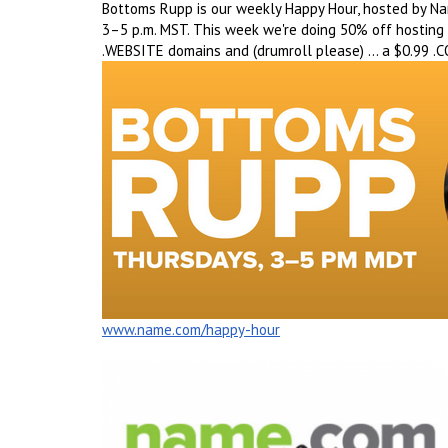
Bottoms Rupp is our weekly Happy Hour, hosted by N
3–5 p.m. MST. This week we're doing 50% off hosting 
.WEBSITE domains and (drumroll please) … a $0.99 .C
www.name.com/happy-hour