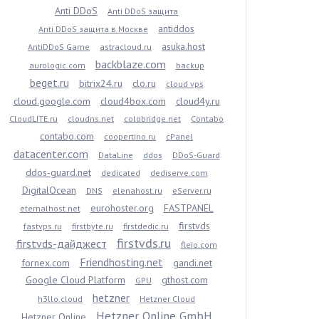
Anti DDoS
Anti DDoS защита
antiddos
Anti DDoS защита в Москве
asuka.host
AntiDDoS Game
astracloud.ru
backblaze.com
aurologic.com
backup
beget.ru
bitrix24.ru
clo.ru
cloud vps
cloud.google.com
cloud4box.com
cloud4y.ru
CloudLITE.ru
cloudns.net
colobridge.net
Contabo
contabo.com
coopertino.ru
cPanel
datacenter.com
DataLine
ddos
DDoS-Guard
ddos-guard.net
dedicated
dediserve.com
DigitalOcean
DNS
elenahost.ru
eServer.ru
eurohoster.org
FASTPANEL
eternalhost.net
firstvds
fastvps.ru
firstbyte.ru
firstdedic.ru
firstvds.ru
firstvds-дайджест
fleio.com
Friendhosting.net
fornex.com
gandi.net
Google Cloud Platform
gthost.com
GPU
hetzner
h3llo.cloud
Hetzner Cloud
Hetzner Online GmbH
Hetzner Online