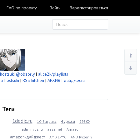
FAQ по проекту
Войти
Зарегистрироваться
ostsuki
@obzorly
|
alice2k/playlists
S hostsuki
|
RSS kitchen
|
АРХИВ
|
дайджесты
Теги
1dedic.ru
4vps.su
1С-Битрикс
9950X
adminvps.ru
aeza.net
Amazon
amazon-дайджест
AMD EPYC
AMD Ryzen 9