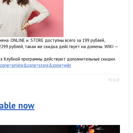
ена .ONLINE и .STORE доступны всего за 199 рублей,
299 рублей, такая же скидка действует на домены .WIKI —
ах Клубной программы действуют дополнительные скидки.
&zone=online&zone=store&zone=wiki
0
lable now