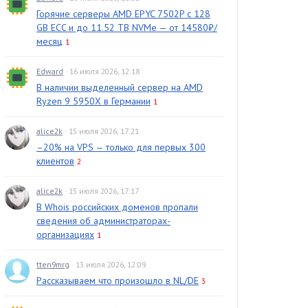
Горячие серверы AMD EPYC 7502P с 128
GB ECC и до 11.52 TB NVMe — от 14580₽/
месяц
1
Edward
· 16 июля 2026, 12:18
В наличии выделенный сервер на AMD
Ryzen 9 5950X в Германии
1
alice2k
· 15 июля 2026, 17:21
–20% на VPS — только для первых 300
клиентов
2
alice2k
· 15 июля 2026, 17:17
В Whois российских доменов пропали
сведения об администраторах-
организациях
1
tten9mrg
· 13 июля 2026, 12:09
Рассказываем что произошло в NL/DE
3