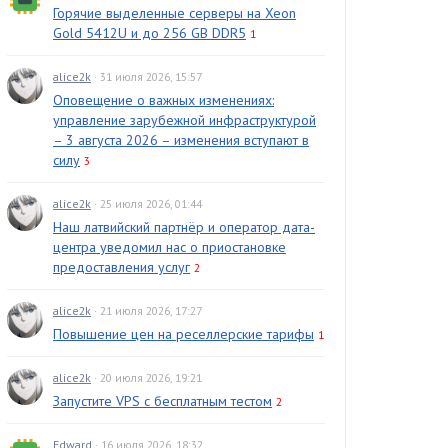
Горячие выделенные серверы на Xeon
Gold 5412U и до 256 GB DDR5
1
alice2k
· 31 июля 2026, 15:57
Оповещение о важных изменениях:
управление зарубежной инфраструктурой
– 3 августа 2026 – изменения вступают в
силу
3
alice2k
· 25 июля 2026, 01:44
Наш латвийский партнёр и оператор дата-
центра уведомил нас о приостановке
предоставления услуг
2
alice2k
· 21 июля 2026, 17:27
Повышение цен на реселлерские тарифы
1
alice2k
· 20 июля 2026, 19:21
Запустите VPS с бесплатным тестом
2
Edward
· 16 июля 2026, 18:32