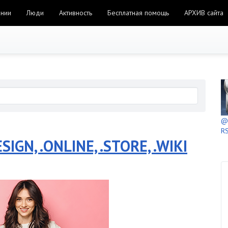
ании
Люди
Активность
Бесплатная помощь
АРХИВ сайта
@h
RS
IGN, .ONLINE, .STORE, .WIKI