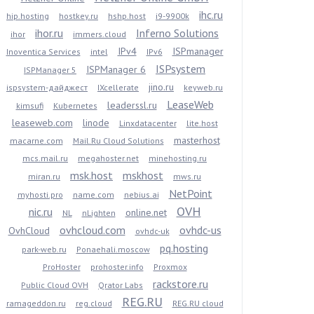
ihc.ru
hip.hosting
hostkey.ru
hshp.host
i9-9900k
ihor.ru
Inferno Solutions
ihor
immers.cloud
IPv4
ISPmanager
Inoventica Services
intel
IPv6
ISPsystem
ISPManager 6
ISPManager 5
jino.ru
ispsystem-дайджест
IXcellerate
keyweb.ru
LeaseWeb
leaderssl.ru
kimsufi
Kubernetes
leaseweb.com
linode
Linxdatacenter
lite.host
masterhost
macarne.com
Mail.Ru Cloud Solutions
mcs.mail.ru
megahoster.net
minehosting.ru
msk.host
mskhost
miran.ru
mws.ru
NetPoint
myhosti.pro
name.com
nebius.ai
OVH
nic.ru
online.net
NL
nLighten
ovhcloud.com
ovhdc-us
OvhCloud
ovhdc-uk
pq.hosting
park-web.ru
Ponaehali.moscow
ProHoster
prohoster.info
Proxmox
rackstore.ru
Public Cloud OVH
Qrator Labs
REG.RU
ramageddon.ru
reg.cloud
REG.RU cloud