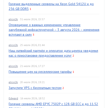
Горячие выделенные серверы на Xeon Gold 5412U и до
256 GB DDR5
1
alice2k
· 31 июля 2026, 15:57
Оповещение о важных изменениях: управление
зарубежной инфраструктурой – 3 августа 2026 – изменения
вступают в силу
3
alice2k
· 25 июля 2026, 01:44
Наш латвийский партнёр и оператор дата-центра уведомил
нас о приостановке предоставления услуг
2
alice2k
· 21 июля 2026, 17:27
Повышение цен на реселлерские тарифы
1
alice2k
· 20 июля 2026, 19:21
Запустите VPS с бесплатным тестом
2
Edward
· 16 июля 2026, 18:32
Горячие серверы AMD EPYC 7502P с 128 GB ECC и до 11.52