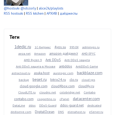
@hostsuki
@obzorly
|
alice2k/playlists
RSS hostsuki
|
RSS kitchen
|
АРХИВ
|
дайджесты
Теги
1dedic.ru
4vps.su
1С-Битрикс
9950X
adminvps.ru
amazon-дайджест
aeza.net
Amazon
AMD EPYC
Anti DDoS
AMD Ryzen 9
Anti DDoS защита
antiddos
Anti DDoS защита в Москве
AntiDDoS Game
backblaze.com
asuka.host
astracloud.ru
aurologic.com
beget.ru
bitrix24.ru
clo.ru
backup
cloud vps
cloud.google.com
cloud4box.com
cloud4y.ru
CloudLITE.ru
cloudns.net
colobridge.net
Contabo
datacenter.com
contabo.com
coopertino.ru
cPanel
ddos-guard.net
DataLine
ddos
DDoS-Guard
dedicated
DigitalOcean
dediserve.com
DNS
elenahost.ru
eServer.ru