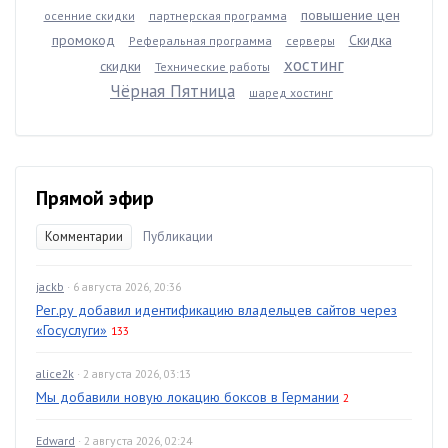
повышение цен
осенние скидки
партнерская программа
промокод
Скидка
Реферальная программа
серверы
хостинг
скидки
Технические работы
Чёрная Пятница
шаред хостинг
Прямой эфир
Комментарии
Публикации
jackb
· 6 августа 2026, 20:36
Рег.ру добавил идентификацию владельцев сайтов через
«Госуслуги»
133
alice2k
· 2 августа 2026, 03:13
Мы добавили новую локацию боксов в Германии
2
Edward
· 2 августа 2026, 02:24