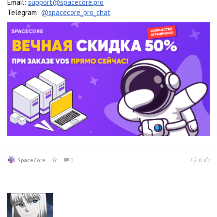
Email:
support@spacecore.pro
Telegram:
@spacecore_pro_chat
SpaceCore
0
0