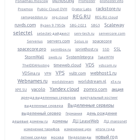
pq.hosting
Ponaehali.moscow
ProHoster
prohoster.info
rackstore.ru
Proxmox
Public Cloud OVH
Qrator Labs
REG.RU
ramageddon.ru
reg.cloud
REG.RU cloud
ruvds.com
Scaleway
Ryzen 9 7950x
SBG-2021
SBG3
selectel
selectel-дайджест
serv-tech.ru
servercore.com
servers.com
spacecore
Serverius
Solus.io
spacecore.pro
sprinthost.ru
SSL
sprintbox.ru
SSD
StormWall
SystemIntegra
sweb.ru
TakeWYN
VDS
timeweb.cloud
TheIDEAHosting
vdscom.ru
VPS
webhost1.ru
VDSina.ru
vultr.com
VPN
Webnames.ru
worldstream.nl
worldstream
x5x.ru
Yandex.cloud
yacolo
zomro.com
акция
XPE.SU
аренда выделенных серверов
виртуальный хостинг
Выделенные серверы
выделенные сервера
выделенный сервер
день рождение
Германия
домены
ДЦ LeaseWeb
дешевые домены ru
ДЦ marosnet
изменение тарифов
изменение цен
итоги года
новый год
летние скидки
москва
Нидерланды