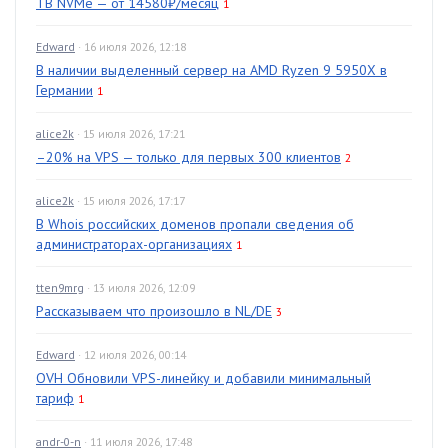
TB NVMe — от 14580₽/месяц
1
Edward
· 16 июля 2026, 12:18
В наличии выделенный сервер на AMD Ryzen 9 5950X в
Германии
1
alice2k
· 15 июля 2026, 17:21
–20% на VPS — только для первых 300 клиентов
2
alice2k
· 15 июля 2026, 17:17
В Whois российских доменов пропали сведения об
администраторах-организациях
1
tten9mrg
· 13 июля 2026, 12:09
Рассказываем что произошло в NL/DE
3
Edward
· 12 июля 2026, 00:14
OVH Обновили VPS-линейку и добавили минимальный
тариф
1
andr-0-n
· 11 июля 2026, 17:48