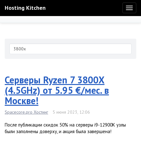
Hosting Kitchen
Toggl
naviga
Серверы Ryzen 7 3800X
(4.5GHz) от 5.95 €/мес. в
Москве!
Spacecore.pro Хостинг
5 июня 2023, 12:06
После публикации скидок 50% на серверы i9-12900K узлы
были заполнены доверху, и акция была завершена!