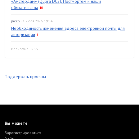
«Амстердам» (Qupra DC2). Постмортем и наши
обязательства
10
jackb
· 1 июля 2026, 19:04
Необходимость изменения адреса электронной почты для
авторизации
1
Весь эфир
·
RSS
Поддержать проекты
Вы можете
Зарегистрироваться