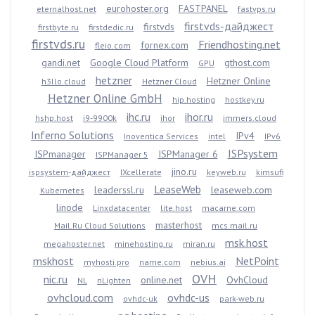
eurohoster.org
FASTPANEL
eternalhost.net
fastvps.ru
firstvds-дайджест
firstvds
firstbyte.ru
firstdedic.ru
firstvds.ru
Friendhosting.net
fornex.com
fleio.com
gandi.net
Google Cloud Platform
gthost.com
GPU
hetzner
Hetzner Online
h3llo.cloud
Hetzner Cloud
Hetzner Online GmbH
hip.hosting
hostkey.ru
ihc.ru
ihor.ru
hshp.host
i9-9900k
ihor
immers.cloud
Inferno Solutions
IPv4
Inoventica Services
intel
IPv6
ISPsystem
ISPmanager
ISPManager 6
ISPManager 5
jino.ru
ispsystem-дайджест
IXcellerate
keyweb.ru
kimsufi
LeaseWeb
leaderssl.ru
leaseweb.com
Kubernetes
linode
Linxdatacenter
lite.host
macarne.com
masterhost
Mail.Ru Cloud Solutions
mcs.mail.ru
msk.host
megahoster.net
minehosting.ru
miran.ru
mskhost
NetPoint
myhosti.pro
name.com
nebius.ai
OVH
nic.ru
online.net
OvhCloud
NL
nLighten
ovhcloud.com
ovhdc-us
ovhdc-uk
park-web.ru