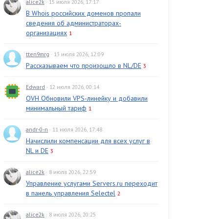
alice2k
· 15 июля 2026, 17:17
В Whois российских доменов пропали
сведения об администраторах-
организациях
1
tten9mrg
· 13 июля 2026, 12:09
Рассказываем что произошло в NL/DE
3
Edward
· 12 июля 2026, 00:14
OVH Обновили VPS-линейку и добавили
минимальный тариф
1
andr-0-n
· 11 июля 2026, 17:48
Начислили компенсации для всех услуг в
NL и DE
3
alice2k
· 8 июля 2026, 22:59
Управление услугами Servers.ru переходит
в панель управления Selectel
2
alice2k
· 8 июля 2026, 20:25