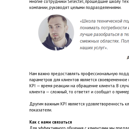
многие сотрудники Selectel, прошедшие школу те
компании, руководят целыми подразделениями.
Нам важно предоставлять профессиональную подде
параметров для клиентов является своевременное
KPI — время реакции на обращение клиента. В слу
клиента — сложный, то ответят и сообщат о приме
Другим важным KPI является удовлетворенность кл
показатели.
Как с нами связаться
Для эффективного общения с клиентами мы предла