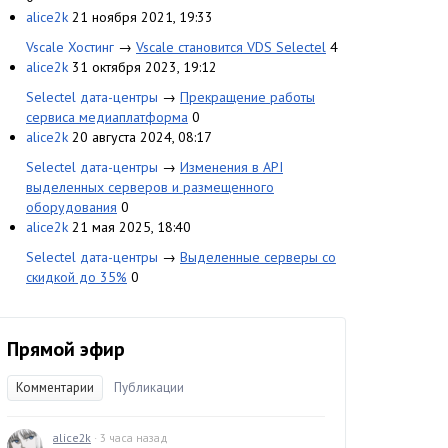
alice2k
21 ноября 2021, 19:33
Vscale Хостинг
→
Vscale становится VDS Selectel
4
alice2k
31 октября 2023, 19:12
Selectel дата-центры
→
Прекращение работы
сервиса медиаплатформа
0
alice2k
20 августа 2024, 08:17
Selectel дата-центры
→
Изменения в API
выделенных серверов и размещенного
оборудования
0
alice2k
21 мая 2025, 18:40
Selectel дата-центры
→
Выделенные серверы со
скидкой до 35%
0
Прямой эфир
Комментарии
Публикации
alice2k
· 3 часа назад