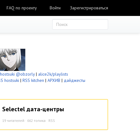
FAQ по проекту
Войти
Зарегистрироваться
ostsuki
@obzorly
|
alice2k/playlists
S hostsuki
|
RSS kitchen
|
АРХИВ
|
дайджесты
Selectel дата-центры
19
читателей · 662 топика ·
RSS