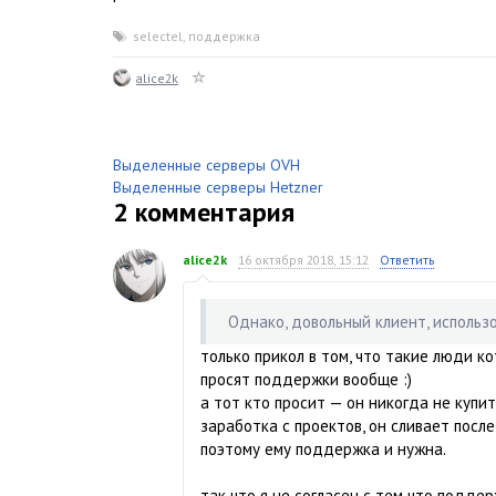
selectel
,
поддержка
alice2k
Выделенные серверы OVH
Выделенные серверы Hetzner
2
комментария
alice2k
16 октября 2018, 15:12
Ответить
Однако, довольный клиент, использ
только прикол в том, что такие люди к
просят поддержки вообще :)
а тот кто просит — он никогда не купит
заработка с проектов, он сливает после
поэтому ему поддержка и нужна.
так что я не согласен с тем что подде