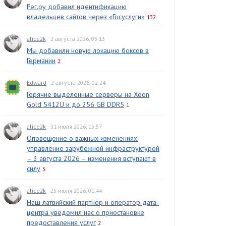
Рег.ру добавил идентификацию
владельцев сайтов через «Госуслуги»
132
alice2k
· 2 августа 2026, 03:13
Мы добавили новую локацию боксов в
Германии
2
Edward
· 2 августа 2026, 02:24
Горячие выделенные серверы на Xeon
Gold 5412U и до 256 GB DDR5
1
alice2k
· 31 июля 2026, 15:57
Оповещение о важных изменениях:
управление зарубежной инфраструктурой
– 3 августа 2026 – изменения вступают в
силу
3
alice2k
· 25 июля 2026, 01:44
Наш латвийский партнёр и оператор дата-
центра уведомил нас о приостановке
предоставления услуг
2