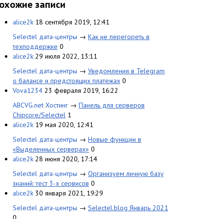
охожие записи
alice2k
18 сентября 2019, 12:41
Selectel дата-центры
→
Как не перегореть в
техподдержке
0
alice2k
29 июля 2022, 13:11
Selectel дата-центры
→
Уведомления в Telegram
о балансе и предстоящих платежах
0
Vova1234
23 февраля 2019, 16:22
ABCVG.net Хостинг
→
Панель для серверов
Chipcore/Selectel
1
alice2k
19 мая 2020, 12:41
Selectel дата-центры
→
Новые функции в
«Выделенных серверах»
0
alice2k
28 июня 2020, 17:14
Selectel дата-центры
→
Организуем личную базу
знаний: тест 3-х сервисов
0
alice2k
30 января 2021, 19:29
Selectel дата-центры
→
Selectel.blog Январь 2021
0