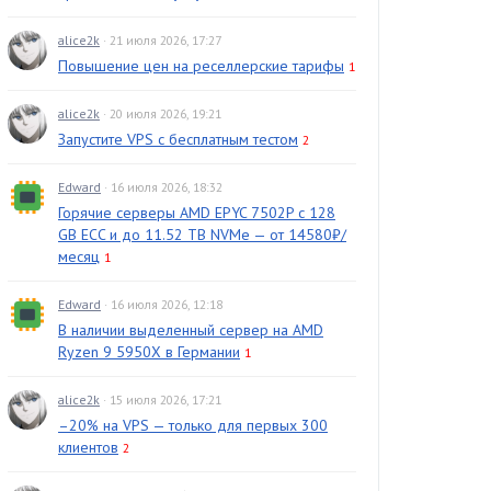
alice2k
· 21 июля 2026, 17:27
Повышение цен на реселлерские тарифы
1
alice2k
· 20 июля 2026, 19:21
Запустите VPS с бесплатным тестом
2
Edward
· 16 июля 2026, 18:32
Горячие серверы AMD EPYC 7502P с 128
GB ECC и до 11.52 TB NVMe — от 14580₽/
месяц
1
Edward
· 16 июля 2026, 12:18
В наличии выделенный сервер на AMD
Ryzen 9 5950X в Германии
1
alice2k
· 15 июля 2026, 17:21
–20% на VPS — только для первых 300
клиентов
2