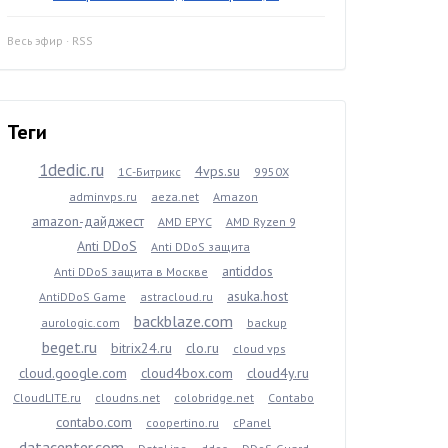
Весь эфир
·
RSS
Теги
1dedic.ru
4vps.su
1С-Битрикс
9950X
adminvps.ru
aeza.net
Amazon
amazon-дайджест
AMD EPYC
AMD Ryzen 9
Anti DDoS
Anti DDoS защита
antiddos
Anti DDoS защита в Москве
asuka.host
AntiDDoS Game
astracloud.ru
backblaze.com
aurologic.com
backup
beget.ru
bitrix24.ru
clo.ru
cloud vps
cloud.google.com
cloud4box.com
cloud4y.ru
CloudLITE.ru
cloudns.net
colobridge.net
Contabo
contabo.com
coopertino.ru
cPanel
datacenter.com