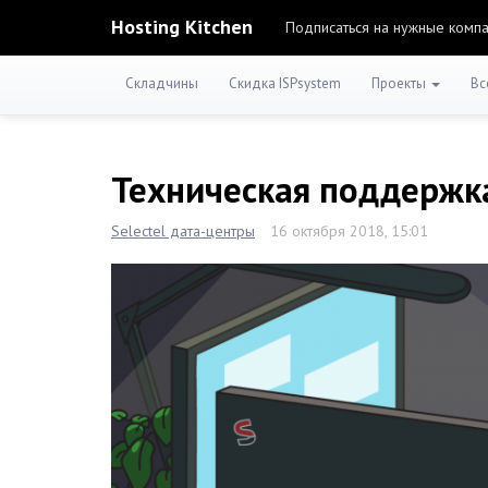
Hosting Kitchen
Подписаться на нужные комп
Складчины
Скидка ISPsystem
Проекты
Вс
Техническая поддержка
Selectel дата-центры
16 октября 2018, 15:01