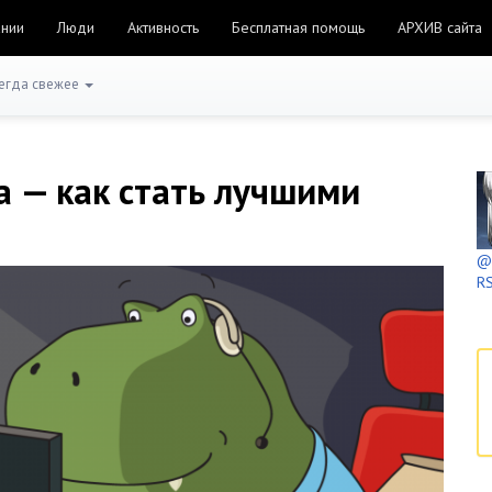
ании
Люди
Активность
Бесплатная помощь
АРХИВ сайта
егда свежее
 — как стать лучшими
@h
RS