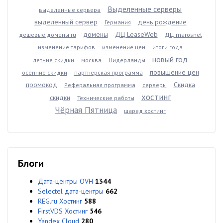
Выделенные серверы
выделенные сервера
выделенный сервер
день рождение
Германия
домены
ДЦ LeaseWeb
дешевые домены ru
ДЦ marosnet
изменение тарифов
изменение цен
итоги года
новый год
летние скидки
москва
Нидерланды
повышение цен
осенние скидки
партнерская программа
промокод
Скидка
Реферальная программа
серверы
хостинг
скидки
Технические работы
Чёрная Пятница
шаред хостинг
Блоги
Дата-центры OVH
1344
Selectel дата-центры
662
REG.ru Хостинг
588
FirstVDS Хостинг
546
Yandex Cloud
280