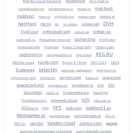
masterhost
Mail.Ru Cloud Solutions
mcs.mail.ru
msk.host
megahoster.net
minehosting.ru
miran.ru
mskhost
mws.ru
myhosti.pro
name.com
nebius.ai
OVH
NetPoint
nic.ru
online.net
NL
nLighten
ovhcloud.com
ovhdc-us
OvhCloud
ovhdc-uk
pq.hosting
park-web.ru
Ponaehali.moscow
ProHoster
prohoster.info
Proxmox
Public Cloud OVH
Qrator Labs
REG.RU
rackstore.ru
ramageddon.ru
reg.cloud
ruvds.com
REG.RU cloud
Ryzen 9 7950x
SBG-2021
SBG3
selectel
Scaleway
selectel-дайджест
serv-tech.ru
servers.com
spacecore
servercore.com
Serverius
Solus.io
spacecore.pro
sprinthost.ru
SSL
sprintbox.ru
SSD
StormWall
SystemIntegra
sweb.ru
TakeWYN
VDS
timeweb.cloud
TheIDEAHosting
vdscom.ru
VPS
webhost1.ru
VDSina.ru
vultr.com
VPN
Webnames.ru
worldstream.nl
worldstream
x5x.ru
Yandex.cloud
yacolo
zomro.com
акция
XPE.SU
аренда выделенных серверов
виртуальный хостинг