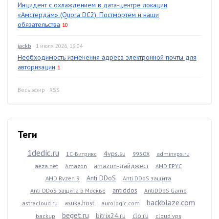
Инцидент с охлаждением в дата-центре локации
«Амстердам» (Qupra DC2). Постмортем и наши
обязательства
10
jackb
· 1 июля 2026, 19:04
Необходимость изменения адреса электронной почты для
авторизации
1
Весь эфир
·
RSS
Теги
1dedic.ru
4vps.su
1С-Битрикс
9950X
adminvps.ru
amazon-дайджест
aeza.net
Amazon
AMD EPYC
Anti DDoS
AMD Ryzen 9
Anti DDoS защита
antiddos
Anti DDoS защита в Москве
AntiDDoS Game
backblaze.com
asuka.host
astracloud.ru
aurologic.com
beget.ru
bitrix24.ru
clo.ru
backup
cloud vps