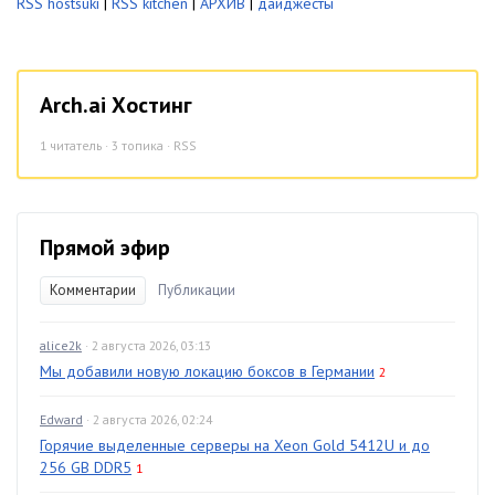
RSS hostsuki
|
RSS kitchen
|
АРХИВ
|
дайджесты
Arch.ai Хостинг
1
читатель · 3 топика ·
RSS
Прямой эфир
Комментарии
Публикации
alice2k
· 2 августа 2026, 03:13
Мы добавили новую локацию боксов в Германии
2
Edward
· 2 августа 2026, 02:24
Горячие выделенные серверы на Xeon Gold 5412U и до
256 GB DDR5
1