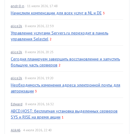
andr-0-n
· 11 июля 2026, 17:48
Начислили компенсации для всех услуг в NL и DE
3
alice2k
· 8 июля 2026, 22:59
Управление услугами Servers.ru переходит в панель
управления Selectel
2
alice2k
· 8 июля 2026, 20:25
Сегодня планируем завершить восстановление и запустить
большую часть серверов
2
alice2k
· 8 июля 2026, 19:20
Необходимость изменения адреса электронной почты для
авторизации
3
Edward
· 8 июля 2026, 16:32
ABCD.HOST: бесплатная установка выделенных серверов
SYS и RISE на время акции
1
Alik46
· 4 июля 2026, 22:40