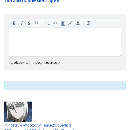
Оставить комментарий
-
-
-
-
-
-
-
-
-
-
-
-
-
-
-
-
-
-
-
-
-
-
-
-
добавить
предпросмотр
-
-
-
-
-
-
@hostsuki
@obzorly
|
alice2k/playlists