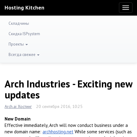
Hosting Kitchen
Toggl
naviga
Складчины
Скидка ISPsystem
Проекты
Всегда свежее
Arch Industries - Exciting new
updates
Arch.ai Хостинг
20 сентября 2016, 10:25
New Domain
Effective immediately, Arch will now conduct business under a
new domain name:
archhosting.net
While some services (such as