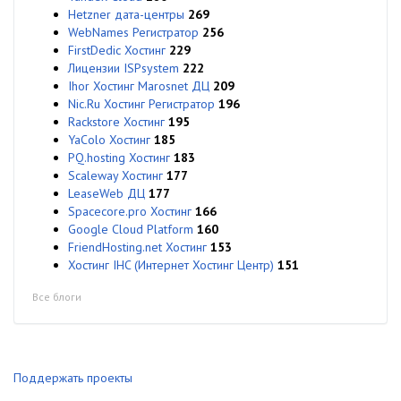
Hetzner дата-центры
269
WebNames Регистратор
256
FirstDedic Хостинг
229
Лицензии ISPsystem
222
Ihor Хостинг Marosnet ДЦ
209
Nic.Ru Хостинг Регистратор
196
Rackstore Хостинг
195
YaColo Хостинг
185
PQ.hosting Хостинг
183
Scaleway Хостинг
177
LeaseWeb ДЦ
177
Spacecore.pro Хостинг
166
Google Cloud Platform
160
FriendHosting.net Хостинг
153
Хостинг IHC (Интернет Хостинг Центр)
151
Все блоги
Поддержать проекты