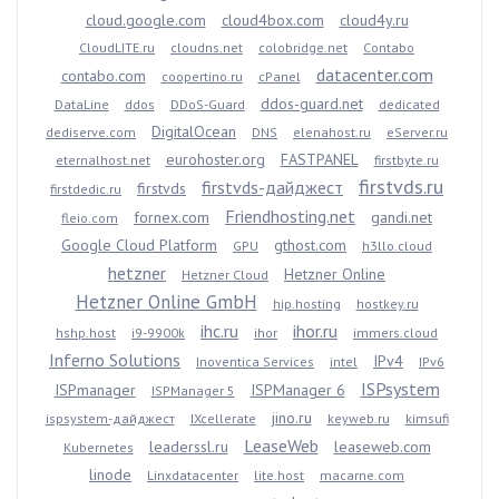
cloud.google.com
cloud4box.com
cloud4y.ru
CloudLITE.ru
cloudns.net
colobridge.net
Contabo
datacenter.com
contabo.com
coopertino.ru
cPanel
ddos-guard.net
DataLine
ddos
DDoS-Guard
dedicated
DigitalOcean
dediserve.com
DNS
elenahost.ru
eServer.ru
eurohoster.org
FASTPANEL
eternalhost.net
firstbyte.ru
firstvds.ru
firstvds-дайджест
firstvds
firstdedic.ru
Friendhosting.net
fornex.com
gandi.net
fleio.com
Google Cloud Platform
gthost.com
GPU
h3llo.cloud
hetzner
Hetzner Online
Hetzner Cloud
Hetzner Online GmbH
hip.hosting
hostkey.ru
ihc.ru
ihor.ru
hshp.host
i9-9900k
ihor
immers.cloud
Inferno Solutions
IPv4
Inoventica Services
intel
IPv6
ISPsystem
ISPmanager
ISPManager 6
ISPManager 5
jino.ru
ispsystem-дайджест
IXcellerate
keyweb.ru
kimsufi
LeaseWeb
leaderssl.ru
leaseweb.com
Kubernetes
linode
Linxdatacenter
lite.host
macarne.com