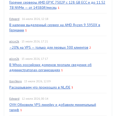
Горячие серверы AMD EPYC 7502P с 128 GB ECC и до 11.52
TB NVMe — от 14580₽/месяц
1
Edward
· 16 июля 2026, 12:18
В наличии выделенный сервер на AMD Ryzen 9 5950X в
Германии
1
alice2k
· 15 июля 2026, 17:21
–20% на VPS — только для первых 300 клиентов
2
alice2k
· 15 июля 2026, 17:17
В Whois российских доменов пропали сведения об
администраторах-организациях
1
tten9mrg
· 13 июля 2026, 12:09
Рассказываем что произошло в NL/DE
3
Edward
· 12 июля 2026, 00:14
OVH Обновили VPS-линейку и добавили минимальный
тариф
1