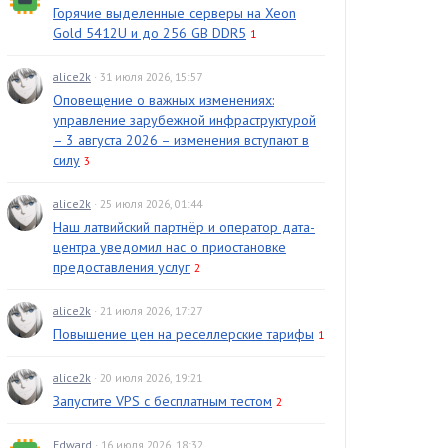
Горячие выделенные серверы на Xeon
Gold 5412U и до 256 GB DDR5
1
alice2k
· 31 июля 2026, 15:57
Оповещение о важных изменениях:
управление зарубежной инфраструктурой
– 3 августа 2026 – изменения вступают в
силу
3
alice2k
· 25 июля 2026, 01:44
Наш латвийский партнёр и оператор дата-
центра уведомил нас о приостановке
предоставления услуг
2
alice2k
· 21 июля 2026, 17:27
Повышение цен на реселлерские тарифы
1
alice2k
· 20 июля 2026, 19:21
Запустите VPS с бесплатным тестом
2
Edward
· 16 июля 2026, 18:32