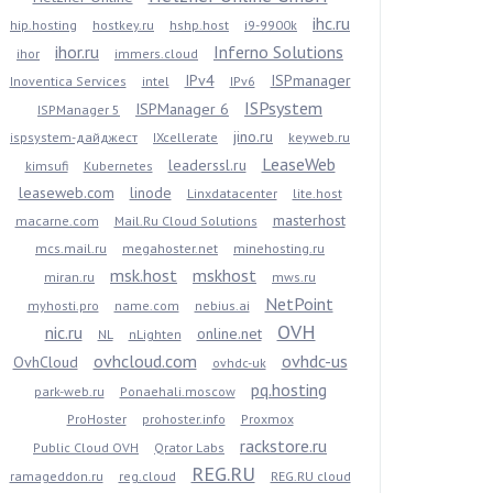
ihc.ru
hip.hosting
hostkey.ru
hshp.host
i9-9900k
ihor.ru
Inferno Solutions
ihor
immers.cloud
IPv4
ISPmanager
Inoventica Services
intel
IPv6
ISPsystem
ISPManager 6
ISPManager 5
jino.ru
ispsystem-дайджест
IXcellerate
keyweb.ru
LeaseWeb
leaderssl.ru
kimsufi
Kubernetes
leaseweb.com
linode
Linxdatacenter
lite.host
masterhost
macarne.com
Mail.Ru Cloud Solutions
mcs.mail.ru
megahoster.net
minehosting.ru
msk.host
mskhost
miran.ru
mws.ru
NetPoint
myhosti.pro
name.com
nebius.ai
OVH
nic.ru
online.net
NL
nLighten
ovhcloud.com
ovhdc-us
OvhCloud
ovhdc-uk
pq.hosting
park-web.ru
Ponaehali.moscow
ProHoster
prohoster.info
Proxmox
rackstore.ru
Public Cloud OVH
Qrator Labs
REG.RU
ramageddon.ru
reg.cloud
REG.RU cloud