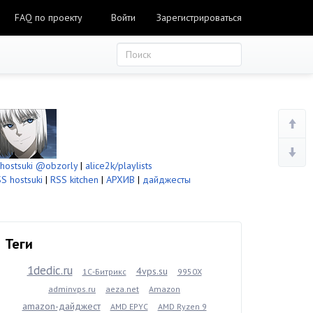
FAQ по проекту
Войти
Зарегистрироваться
ostsuki
@obzorly
|
alice2k/playlists
S hostsuki
|
RSS kitchen
|
АРХИВ
|
дайджесты
Теги
1dedic.ru
4vps.su
1С-Битрикс
9950X
adminvps.ru
aeza.net
Amazon
amazon-дайджест
AMD EPYC
AMD Ryzen 9