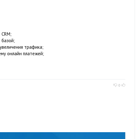
в CRM;
 базой;
 увеличения трафика;
ему онлайн платежей;
0