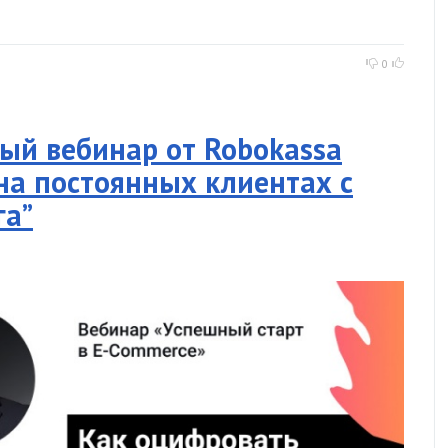
0
ый вебинар от Robokassa
на постоянных клиентах с
га”