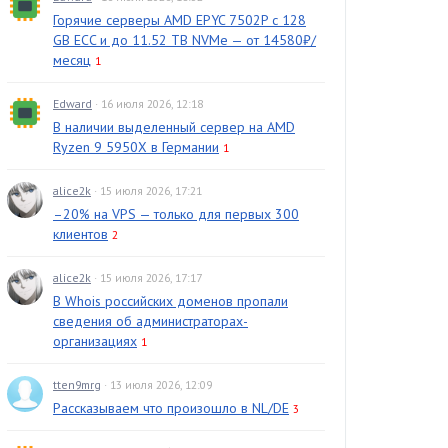
Горячие серверы AMD EPYC 7502P с 128
GB ECC и до 11.52 TB NVMe — от 14580₽/
месяц
1
Edward
· 16 июля 2026, 12:18
В наличии выделенный сервер на AMD
Ryzen 9 5950X в Германии
1
alice2k
· 15 июля 2026, 17:21
–20% на VPS — только для первых 300
клиентов
2
alice2k
· 15 июля 2026, 17:17
В Whois российских доменов пропали
сведения об администраторах-
организациях
1
tten9mrg
· 13 июля 2026, 12:09
Рассказываем что произошло в NL/DE
3