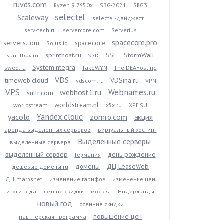
ruvds.com
Ryzen 9 7950x
SBG-2021
SBG3
selectel
Scaleway
selectel-дайджест
serv-tech.ru
servercore.com
Serverius
spacecore.pro
servers.com
spacecore
Solus.io
sprinthost.ru
SSL
StormWall
sprintbox.ru
SSD
SystemIntegra
sweb.ru
TakeWYN
TheIDEAHosting
VDS
timeweb.cloud
VDSina.ru
vdscom.ru
VPN
VPS
Webnames.ru
webhost1.ru
vultr.com
worldstream.nl
worldstream
x5x.ru
XPE.SU
Yandex.cloud
yacolo
zomro.com
акция
аренда выделенных серверов
виртуальный хостинг
Выделенные серверы
выделенные сервера
выделенный сервер
день рождение
Германия
домены
ДЦ LeaseWeb
дешевые домены ru
ДЦ marosnet
изменение тарифов
изменение цен
итоги года
летние скидки
москва
Нидерланды
новый год
осенние скидки
повышение цен
партнерская программа