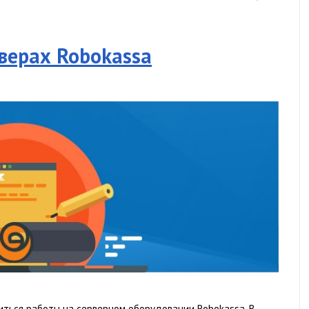
верах Robokassa
диться работы на серверном оборудовании Robokassa. В