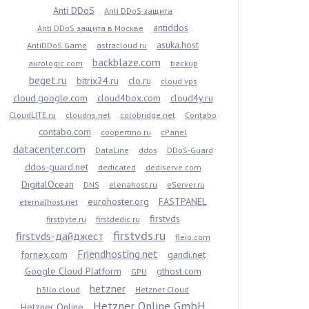
Anti DDoS
Anti DDoS защита
antiddos
Anti DDoS защита в Москве
asuka.host
AntiDDoS Game
astracloud.ru
backblaze.com
aurologic.com
backup
beget.ru
bitrix24.ru
clo.ru
cloud vps
cloud.google.com
cloud4box.com
cloud4y.ru
CloudLITE.ru
cloudns.net
colobridge.net
Contabo
contabo.com
coopertino.ru
cPanel
datacenter.com
DataLine
ddos
DDoS-Guard
ddos-guard.net
dedicated
dediserve.com
DigitalOcean
DNS
elenahost.ru
eServer.ru
eurohoster.org
FASTPANEL
eternalhost.net
firstvds
firstbyte.ru
firstdedic.ru
firstvds.ru
firstvds-дайджест
fleio.com
Friendhosting.net
fornex.com
gandi.net
Google Cloud Platform
gthost.com
GPU
hetzner
h3llo.cloud
Hetzner Cloud
Hetzner Online GmbH
Hetzner Online