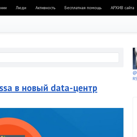
ании
Люди
Активность
Бесплатная помощь
АРХИВ сайта
@h
RS
ssa в новый data-центр