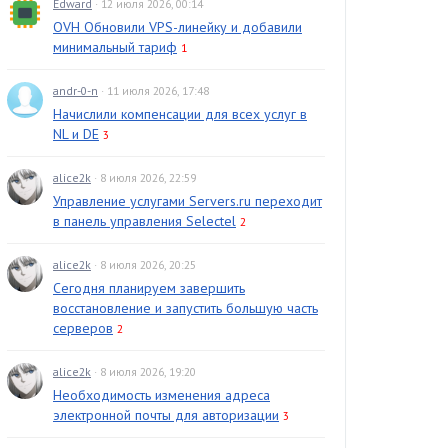
Edward
· 12 июля 2026, 00:14
OVH Обновили VPS-линейку и добавили
минимальный тариф
1
andr-0-n
· 11 июля 2026, 17:48
Начислили компенсации для всех услуг в
NL и DE
3
alice2k
· 8 июля 2026, 22:59
Управление услугами Servers.ru переходит
в панель управления Selectel
2
alice2k
· 8 июля 2026, 20:25
Сегодня планируем завершить
восстановление и запустить большую часть
серверов
2
alice2k
· 8 июля 2026, 19:20
Необходимость изменения адреса
электронной почты для авторизации
3