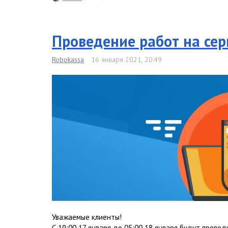
Проведение работ на сер
Robokassa
16 января 2021, 20:49
Уважаемые клиенты!
С 19:00 17 января до 05:00 18 января будут прово