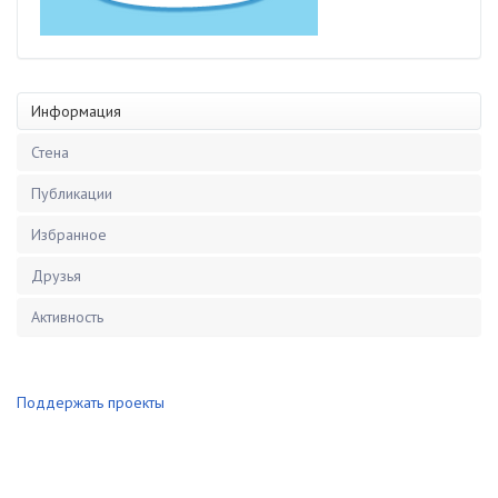
Информация
Стена
Публикации
Избранное
Друзья
Активность
Поддержать проекты