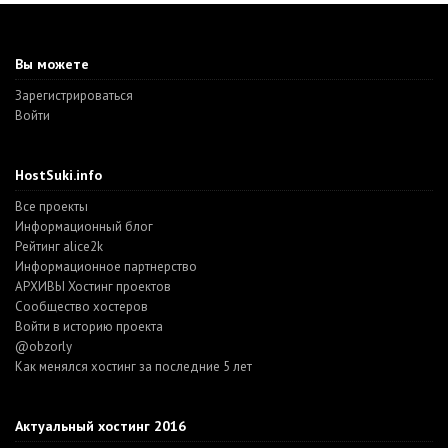
Вы можете
Зарегистрироваться
Войти
HostSuki.info
Все проекты
Информационный блог
Рейтинг alice2k
Информационное партнерство
АРХИВЫ Хостинг проектов
Cообщество хостеров
Войти в историю проекта
@obzorly
Как менялся хостинг за последние 5 лет
Актуальный хостинг 2016