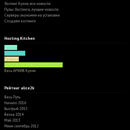
Хостинг Кухня, все новости
Пульс Хостинга, лучшие новости
Серверы экономия на установке
Создаем хостинги
Hosting.Kitchen
Начало
Функционал
Правила
Подписаться на нужные компании
Весь АРХИВ Кухни
Рейтинг alice2k
Весь Путь
Начало 2016
Быстрый 2015
Весна 2014
Май 2013
Мини сентябрь 2012