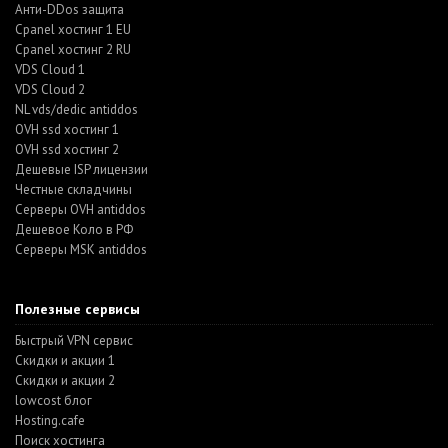
Анти-DDos защита
Cpanel хостинг 1 EU
Cpanel хостинг 2 RU
VDS Cloud 1
VDS Cloud 2
NL vds/dedic antiddos
OVH ssd хостинг 1
OVH ssd хостинг 2
Дешевые ISP лицензии
Честные складчины
Серверы OVH antiddos
Дешевое Коло в РФ
Серверы MSK antiddos
Полезные сервисы
Быстрый VPN сервис
Скидки и акции 1
Скидки и акции 2
lowcost блог
Hosting.cafe
Поиск хостинга