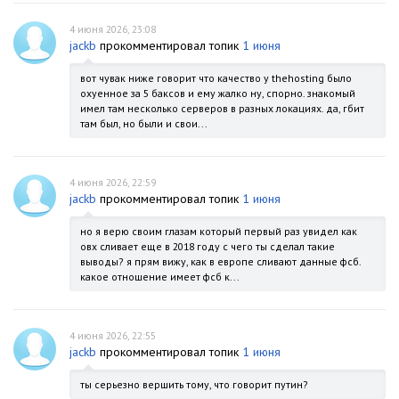
4 июня 2026, 23:08
jackb
прокомментировал топик
1 июня
вот чувак ниже говорит что качество у thehosting было
охуенное за 5 баксов и ему жалко ну, спорно. знакомый
имел там несколько серверов в разных локациях. да, гбит
там был, но были и свои...
4 июня 2026, 22:59
jackb
прокомментировал топик
1 июня
но я верю своим глазам который первый раз увидел как
овх сливает еще в 2018 году с чего ты сделал такие
выводы? я прям вижу, как в европе сливают данные фсб.
какое отношение имеет фсб к...
4 июня 2026, 22:55
jackb
прокомментировал топик
1 июня
ты серьезно вершить тому, что говорит путин?