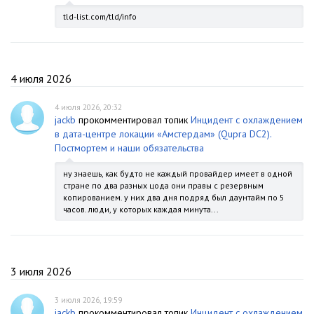
tld-list.com/tld/info
4 июля 2026
4 июля 2026, 20:32
jackb
прокомментировал топик
Инцидент с охлаждением
в дата-центре локации «Амстердам» (Qupra DC2).
Постмортем и наши обязательства
ну знаешь, как будто не каждый провайдер имеет в одной
стране по два разных цода они правы с резервным
копированием. у них два дня подряд был даунтайм по 5
часов. люди, у которых каждая минута...
3 июля 2026
3 июля 2026, 19:59
jackb
прокомментировал топик
Инцидент с охлаждением