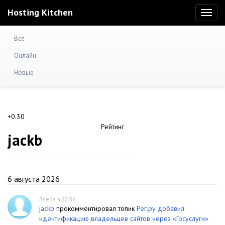
Hosting Kitchen
Toggl
naviga
Все
Онлайн
Новые
+0.30
Рейтинг
jackb
6 августа 2026
Вчера в 20:36
jackb
прокомментировал топик
Рег.ру добавил
идентификацию владельцев сайтов через «Госуслуги»