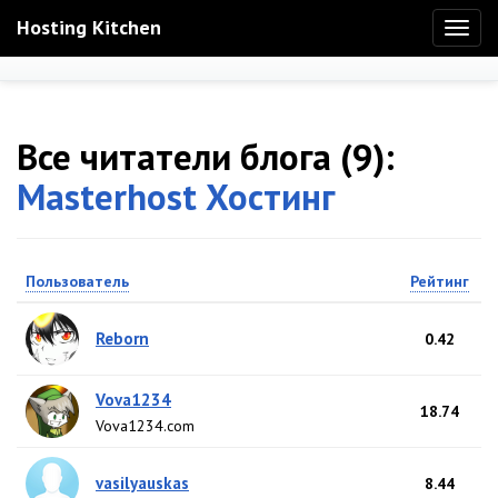
Hosting Kitchen
Toggl
naviga
Все читатели блога (9):
Masterhost Хостинг
Пользователь
Рейтинг
Reborn
0.42
Vova1234
18.74
Vova1234.com
vasilyauskas
8.44