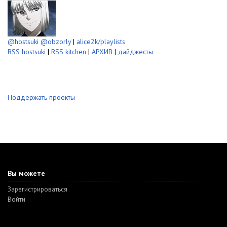
@hostsuki
@obzorly
|
alice2k/playlists
RSS hostsuki
|
RSS kitchen
|
АРХИВ
|
дайджесты
Поддержать проекты
Вы можете
Зарегистрироваться
Войти