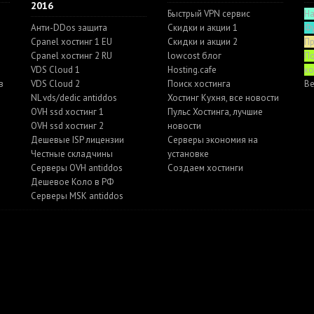
2016
Быстрый VPN сервис
Н
Анти-DDos защита
Скидки и акции 1
Ф
Cpanel хостинг 1 EU
Скидки и акции 2
П
Cpanel хостинг 2 RU
lowcost блог
По
VDS Cloud 1
Hosting.cafe
к
в
VDS Cloud 2
Поиск хостинга
Ве
NL vds/dedic antiddos
Хостинг Кухня, все новости
OVH ssd хостинг 1
Пульс Хостинга, лучшие
OVH ssd хостинг 2
новости
Дешевые ISP лицензии
Серверы экономия на
Честные складчины
установке
Серверы OVH antiddos
Создаем хостинги
Дешевое Коло в РФ
Серверы MSK antiddos