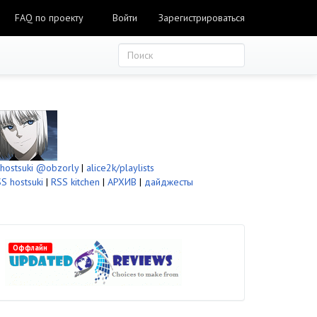
FAQ по проекту
Войти
Зарегистрироваться
ostsuki
@obzorly
|
alice2k/playlists
S hostsuki
|
RSS kitchen
|
АРХИВ
|
дайджесты
Оффлайн