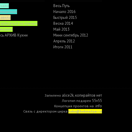
ачало
Весь Путь
ункционал
Начало 2016
равила
Быстрый 2015
дписаться на нужные
Весна 2014
омпании
Май 2013
сь АРХИВ Кухни
Мини сентябрь 2012
Апрель 2012
Итоги 2011
alice2k
копирайтов нет
Запилено
,
55v55
Логотип подарен
.info
Концепция проектов на
Связь с директором цирка
koko@hekmatyar.ru