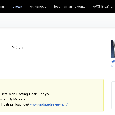
ании
Люди
Активность
Бесплатная помощь
АРХИВ сайта
Рейтинг
@h
RS
Best Web Hosting Deals For you!
sted By Millions
er Hosting Hosting@
www.updatedreviews.in/