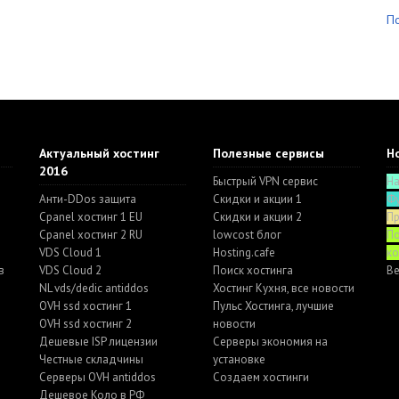
П
Актуальный хостинг
Полезные сервисы
Ho
2016
Быстрый VPN сервис
Н
Анти-DDos защита
Скидки и акции 1
Ф
Cpanel хостинг 1 EU
Скидки и акции 2
П
Cpanel хостинг 2 RU
lowcost блог
По
VDS Cloud 1
Hosting.cafe
к
в
VDS Cloud 2
Поиск хостинга
Ве
NL vds/dedic antiddos
Хостинг Кухня, все новости
OVH ssd хостинг 1
Пульс Хостинга, лучшие
OVH ssd хостинг 2
новости
Дешевые ISP лицензии
Серверы экономия на
Честные складчины
установке
Серверы OVH antiddos
Создаем хостинги
Дешевое Коло в РФ