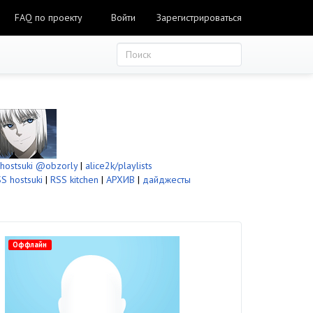
FAQ по проекту
Войти
Зарегистрироваться
ostsuki
@obzorly
|
alice2k/playlists
S hostsuki
|
RSS kitchen
|
АРХИВ
|
дайджесты
Оффлайн