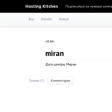
Hosting Kitchen
Подписаться на нужные комп
Все
Онлайн
Новые
+9.44
miran
Дата-центры Миран
Топики (7)
Комментарии