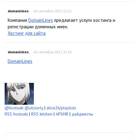
domainlines
26 сентября 2017, 22:21
Компания
DomainLines
предлагает услуги хостинга и
регистрации доменных имен.
Хостинг для сайта
domainlines
26 сентября 2017, 22:19
DomainLines
@hostsuki
@obzorly
|
alice2k/playlists
RSS hostsuki
|
RSS kitchen
|
АРХИВ
|
дайджесты