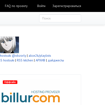
FAQ по проекту
Войти
Зарегистрироваться
ostsuki
@obzorly
|
alice2k/playlists
S hostsuki
|
RSS kitchen
|
АРХИВ
|
дайджесты
Оффлайн