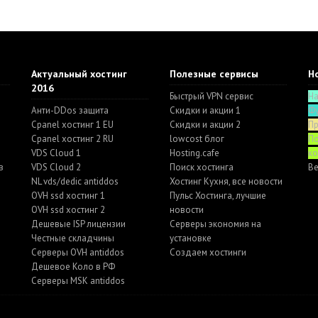
Актуальный хостинг
Полезные сервисы
Ho
2016
Быстрый VPN сервис
Н
Анти-DDos защита
Скидки и акции 1
Ф
Cpanel хостинг 1 EU
Скидки и акции 2
П
Cpanel хостинг 2 RU
lowcost блог
По
VDS Cloud 1
Hosting.cafe
к
в
VDS Cloud 2
Поиск хостинга
Ве
NL vds/dedic antiddos
Хостинг Кухня, все новости
OVH ssd хостинг 1
Пульс Хостинга, лучшие
OVH ssd хостинг 2
новости
Дешевые ISP лицензии
Серверы экономия на
Честные складчины
установке
Серверы OVH antiddos
Создаем хостинги
Дешевое Коло в РФ
Серверы MSK antiddos