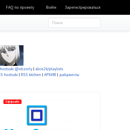
FAQ по проекту
Войти
Зарегистрироваться
ostsuki
@obzorly
|
alice2k/playlists
S hostsuki
|
RSS kitchen
|
АРХИВ
|
дайджесты
Оффлайн