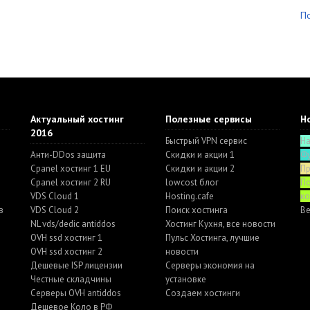
П
Актуальный хостинг
Полезные сервисы
Ho
2016
Быстрый VPN сервис
Н
Анти-DDos защита
Скидки и акции 1
Ф
Cpanel хостинг 1 EU
Скидки и акции 2
П
Cpanel хостинг 2 RU
lowcost блог
По
VDS Cloud 1
Hosting.cafe
к
в
VDS Cloud 2
Поиск хостинга
Ве
NL vds/dedic antiddos
Хостинг Кухня, все новости
OVH ssd хостинг 1
Пульс Хостинга, лучшие
OVH ssd хостинг 2
новости
Дешевые ISP лицензии
Серверы экономия на
Честные складчины
установке
Серверы OVH antiddos
Создаем хостинги
Дешевое Коло в РФ