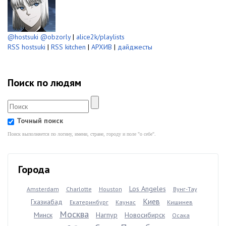
@hostsuki
@obzorly
|
alice2k/playlists
RSS hostsuki
|
RSS kitchen
|
АРХИВ
|
дайджесты
Поиск по людям
Точный поиск
Поиск выполняется по логину, имени, стране, городу и поле "о себе".
Города
Los Angeles
Amsterdam
Charlotte
Houston
Вунг-Тау
Киев
Гхазиабад
Екатеринбург
Каунас
Кишинев
Москва
Минск
Нагпур
Новосибирск
Осака