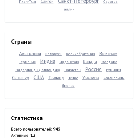
Санкт-Петербург
Сайгон
Пхан-Тхит
Саратов
Таллин
Страны
Австралия
Вьетнам
Беларусь
Великобритания
Индия
Канада
Германия
Индонезия
Молдова
Россия
Нидерланды (Голландия)
Пакистан
Румыния
США
Украина
Сингапур
Таиланд
Тунис
Филиппины
Япония
Статистика
Всего пользователей:
945
Активные:
12