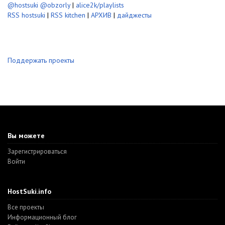
@hostsuki
@obzorly
|
alice2k/playlists
RSS hostsuki
|
RSS kitchen
|
АРХИВ
|
дайджесты
Поддержать проекты
Вы можете
Зарегистрироваться
Войти
HostSuki.info
Все проекты
Информационный блог