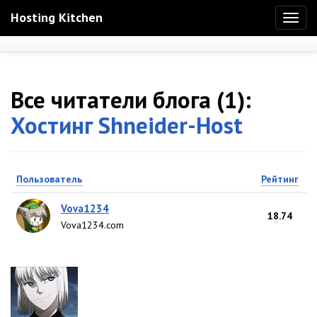
Hosting Kitchen
Toggl
naviga
Все читатели блога (1):
Хостинг Shneider-Host
Пользователь
Рейтинг
Vova1234
18.74
Vova1234.com