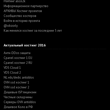
Рейтинг alice2k
Информационное партнерство
АРХИВЫ Хостинг проектов
Cообщество хостеров
Войти в историю проекта
@obzorly
Как менялся хостинг за последние 5 лет
Актуальный хостинг 2016
Анти-DDos защита
Cpanel хостинг 1 EU
Cpanel хостинг 2 RU
VDS Cloud 1
VDS Cloud 2
NL vds/dedic antiddos
OVH ssd хостинг 1
OVH ssd хостинг 2
Дешевые ISP лицензии
Честные складчины
Серверы OVH antiddos
Дешевое Коло в РФ