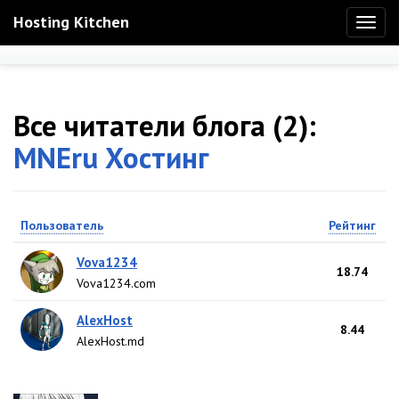
Hosting Kitchen
Toggl
naviga
Все читатели блога (2):
MNEru Хостинг
Пользователь
Рейтинг
Vova1234
18.74
Vova1234.com
AlexHost
8.44
AlexHost.md