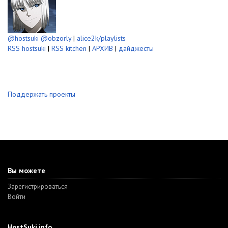
@hostsuki
@obzorly
|
alice2k/playlists
RSS hostsuki
|
RSS kitchen
|
АРХИВ
|
дайджесты
Поддержать проекты
Вы можете
Зарегистрироваться
Войти
HostSuki.info