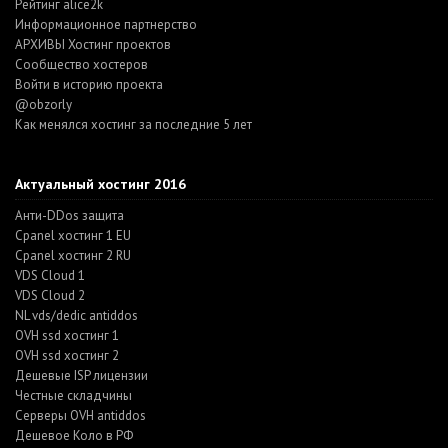
Рейтинг alice2k
Информационное партнерство
АРХИВЫ Хостинг проектов
Cообщество хостеров
Войти в историю проекта
@obzorly
Как менялся хостинг за последние 5 лет
Актуальный хостинг 2016
Анти-DDos защита
Cpanel хостинг 1 EU
Cpanel хостинг 2 RU
VDS Cloud 1
VDS Cloud 2
NL vds/dedic antiddos
OVH ssd хостинг 1
OVH ssd хостинг 2
Дешевые ISP лицензии
Честные складчины
Серверы OVH antiddos
Дешевое Коло в РФ