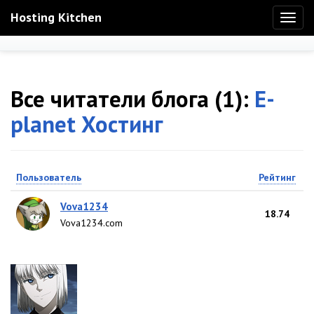
Hosting Kitchen
Toggl
naviga
Все читатели блога (1):
E-
planet Хостинг
Пользователь
Рейтинг
Vova1234
18.74
Vova1234.com