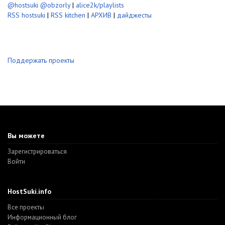
@hostsuki
@obzorly
|
alice2k/playlists
RSS hostsuki
|
RSS kitchen
|
АРХИВ
|
дайджесты
Поддержать проекты
Вы можете
Зарегистрироваться
Войти
HostSuki.info
Все проекты
Информационный блог