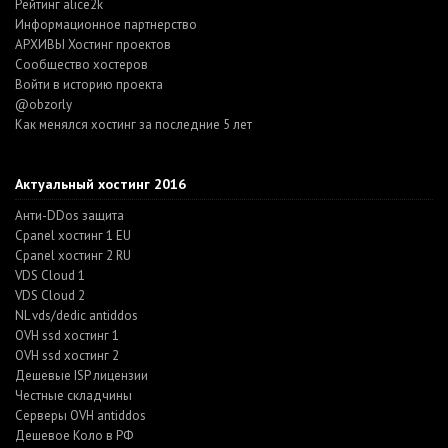
Рейтинг alice2k
Информационное партнерство
АРХИВЫ Хостинг проектов
Cообщество хостеров
Войти в историю проекта
@obzorly
Как менялся хостинг за последние 5 лет
Актуальный хостинг 2016
Анти-DDos защита
Cpanel хостинг 1 EU
Cpanel хостинг 2 RU
VDS Cloud 1
VDS Cloud 2
NL vds/dedic antiddos
OVH ssd хостинг 1
OVH ssd хостинг 2
Дешевые ISP лицензии
Честные складчины
Серверы OVH antiddos
Дешевое Коло в РФ