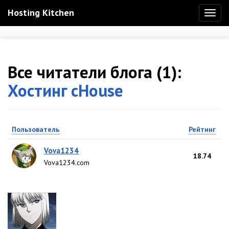
Hosting Kitchen
Toggl
naviga
Все читатели блога (1):
Хостинг cHouse
Пользователь
Рейтинг
Vova1234
18.74
Vova1234.com