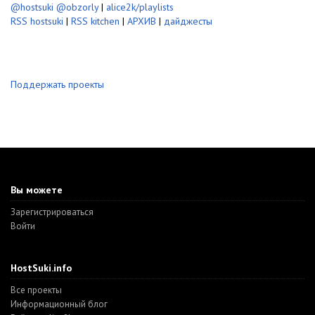
@hostsuki
@obzorly
|
alice2k/playlists
RSS hostsuki
|
RSS kitchen
|
АРХИВ
|
дайджесты
Поддержать проекты
Вы можете
Зарегистрироваться
Войти
HostSuki.info
Все проекты
Информационный блог