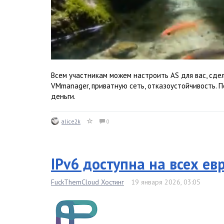
Всем участникам можем настроить AS для вас, сдел
VMmanager, приватную сеть, отказоустойчивость. 
деньги.
alice2k
0
IPv6 доступна на всех е
FuckThemCloud Хостинг
19 января 2026, 03:05