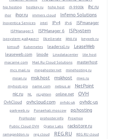
ihc.ru
hip.hosting
hostkey.ru
hshp.host
i9-9900k
ihor.ru
Inferno Solutions
ihor
immers.cloud
IPv4
ISPmanager
Inoventica Services
intel
IPv6
ISPsystem
ISPManager 6
ISPManager 5
jino.ru
ispsystem-дайджест
IXcellerate
keyweb.ru
LeaseWeb
leaderssl.ru
kimsufi
Kubernetes
leaseweb.com
linode
Linxdatacenter
lite.host
masterhost
macarne.com
Mail.Ru Cloud Solutions
mcs.mail.ru
megahoster.net
minehosting.ru
msk.host
mskhost
miran.ru
mws.ru
NetPoint
myhosti.pro
name.com
nebius.ai
OVH
nic.ru
online.net
NL
nLighten
ovhcloud.com
ovhdc-us
OvhCloud
ovhdc-uk
pq.hosting
park-web.ru
Ponaehali.moscow
ProHoster
prohoster.info
Proxmox
rackstore.ru
Public Cloud OVH
Qrator Labs
REG.RU
ramageddon.ru
reg.cloud
REG.RU cloud