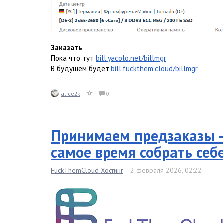
Заказать
Пока что тут
bill.yacolo.net/billmgr
В будущем будет
bill.fuckthem.cloud/billmgr
alice2k
0
Принимаем предзаказы -
самое время собрать себ
FuckThemCloud Хостинг
2 февраля 2026, 02:22