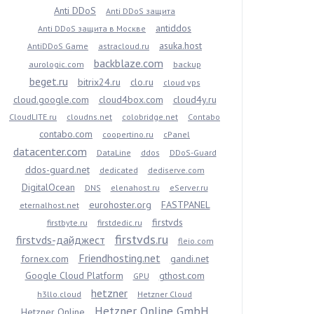
Anti DDoS
Anti DDoS защита
antiddos
Anti DDoS защита в Москве
asuka.host
AntiDDoS Game
astracloud.ru
backblaze.com
aurologic.com
backup
beget.ru
bitrix24.ru
clo.ru
cloud vps
cloud.google.com
cloud4box.com
cloud4y.ru
CloudLITE.ru
cloudns.net
colobridge.net
Contabo
contabo.com
coopertino.ru
cPanel
datacenter.com
DataLine
ddos
DDoS-Guard
ddos-guard.net
dedicated
dediserve.com
DigitalOcean
DNS
elenahost.ru
eServer.ru
eurohoster.org
FASTPANEL
eternalhost.net
firstvds
firstbyte.ru
firstdedic.ru
firstvds.ru
firstvds-дайджест
fleio.com
Friendhosting.net
fornex.com
gandi.net
Google Cloud Platform
gthost.com
GPU
hetzner
h3llo.cloud
Hetzner Cloud
Hetzner Online GmbH
Hetzner Online