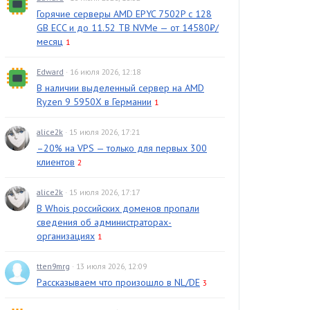
Горячие серверы AMD EPYC 7502P с 128
GB ECC и до 11.52 TB NVMe — от 14580₽/
месяц
1
Edward
· 16 июля 2026, 12:18
В наличии выделенный сервер на AMD
Ryzen 9 5950X в Германии
1
alice2k
· 15 июля 2026, 17:21
–20% на VPS — только для первых 300
клиентов
2
alice2k
· 15 июля 2026, 17:17
В Whois российских доменов пропали
сведения об администраторах-
организациях
1
tten9mrg
· 13 июля 2026, 12:09
Рассказываем что произошло в NL/DE
3