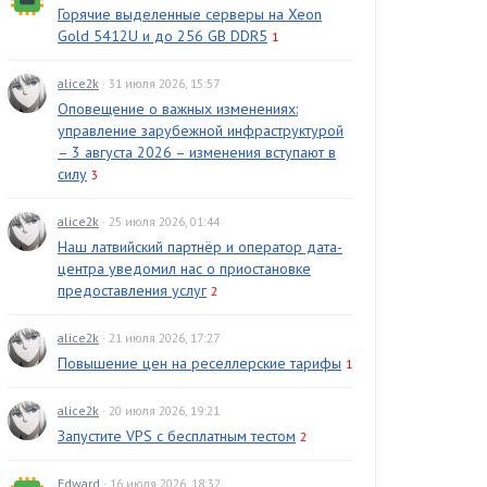
Горячие выделенные серверы на Xeon
Gold 5412U и до 256 GB DDR5
1
alice2k
· 31 июля 2026, 15:57
Оповещение о важных изменениях:
управление зарубежной инфраструктурой
– 3 августа 2026 – изменения вступают в
силу
3
alice2k
· 25 июля 2026, 01:44
Наш латвийский партнёр и оператор дата-
центра уведомил нас о приостановке
предоставления услуг
2
alice2k
· 21 июля 2026, 17:27
Повышение цен на реселлерские тарифы
1
alice2k
· 20 июля 2026, 19:21
Запустите VPS с бесплатным тестом
2
Edward
· 16 июля 2026, 18:32