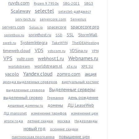
ruvds.com
Ryzen 9 7950x
SBG-2021
SBG3
selectel
Scaleway
selectel-дайджест
serv-tech.ru
servercore.com
Serverius
spacecore.pro
servers.com
spacecore
Solus.io
sprinthost.ru
SSL
StormWall
sprintbox.ru
SSD
SystemIntegra
sweb.ru
TakeWYN
TheIDEAHosting
VDS
timeweb.cloud
VDSina.ru
vdscom.ru
VPN
VPS
Webnames.ru
webhost1.ru
vultr.com
worldstream.nl
worldstream
x5x.ru
XPE.SU
Yandex.cloud
yacolo
zomro.com
акция
аренда выделенных серверов
виртуальный хостинг
Выделенные серверы
выделенные сервера
выделенный сервер
день рождение
Германия
домены
ДЦ LeaseWeb
дешевые домены ru
ДЦ marosnet
изменение тарифов
изменение цен
итоги года
летние скидки
москва
Нидерланды
новый год
осенние скидки
повышение цен
партнерская программа