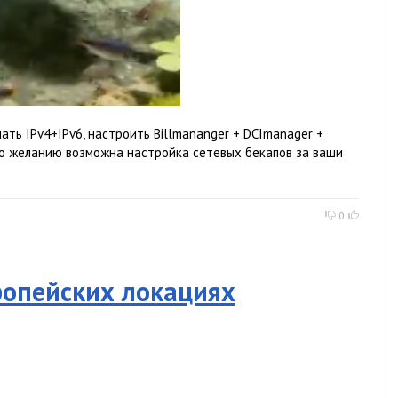
ать IPv4+IPv6, настроить Billmananger + DCImanager +
По желанию возможна настройка сетевых бекапов за ваши
0
вропейских локациях