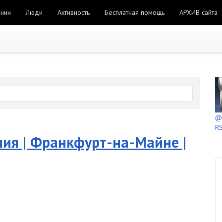
ании
Люди
Активность
Бесплатная помощь
АРХИВ сайта
@h
RS
ия | Франкфурт-на-Майне |