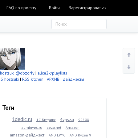
FAQ по проекту
Войти
Зарегистрироваться
ostsuki
@obzorly
|
alice2k/playlists
S hostsuki
|
RSS kitchen
|
АРХИВ
|
дайджесты
Теги
1dedic.ru
4vps.su
1С-Битрикс
9950X
adminvps.ru
aeza.net
Amazon
amazon-дайджест
AMD EPYC
AMD Ryzen 9