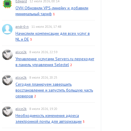
Edward
· 12 июля 2026, 00:14
OVH Обновили VPS-линейку и добавили
минимальный тариф
1
andr-0-n
· 11 июля 2026, 17:48
Начислили компенсации для всех услуг в
NL и DE
3
alice2k
· 8 июля 2026, 22:59
Управление услугами Servers.ru переходит
в панель управления Selectel
2
alice2k
· 8 июля 2026, 20:25
Сегодня планируем завершить
восстановление и запустить большую часть
серверов
2
alice2k
· 8 июля 2026, 19:20
Необходимость изменения адреса
электронной почты для авторизации
3