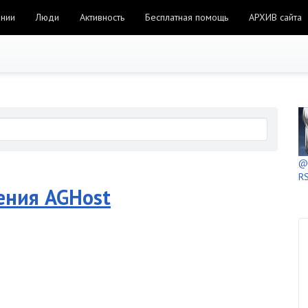
ании
Люди
Активность
Бесплатная помощь
АРХИВ сайта
@h
RS
ения AGHost