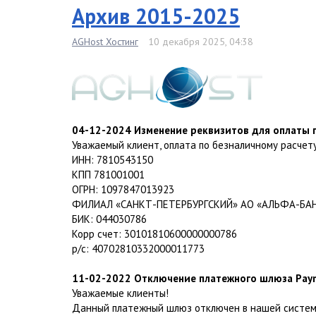
Архив 2015-2025
AGHost Хостинг
10 декабря 2025, 04:38
04-12-2024 Изменение реквизитов для оплаты 
Уважаемый клиент, оплата по безналичному расчет
ИНН: 7810543150
КПП 781001001
ОГРН: 1097847013923
ФИЛИАЛ «САНКТ-ПЕТЕРБУРГСКИЙ» АО «АЛЬФА-БА
БИК: 044030786
Корр счет: 30101810600000000786
р/с: 40702810332000011773
11-02-2022 Отключение платежного шлюза Pay
Уважаемые клиенты!
Данный платежный шлюз отключен в нашей системе