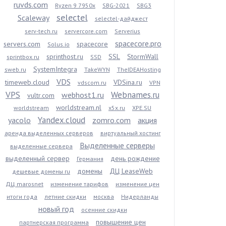
ruvds.com
Ryzen 9 7950x
SBG-2021
SBG3
selectel
Scaleway
selectel-дайджест
serv-tech.ru
servercore.com
Serverius
spacecore.pro
servers.com
spacecore
Solus.io
sprinthost.ru
SSL
StormWall
sprintbox.ru
SSD
SystemIntegra
sweb.ru
TakeWYN
TheIDEAHosting
VDS
timeweb.cloud
VDSina.ru
vdscom.ru
VPN
VPS
Webnames.ru
webhost1.ru
vultr.com
worldstream.nl
worldstream
x5x.ru
XPE.SU
Yandex.cloud
yacolo
zomro.com
акция
аренда выделенных серверов
виртуальный хостинг
Выделенные серверы
выделенные сервера
выделенный сервер
день рождение
Германия
домены
ДЦ LeaseWeb
дешевые домены ru
ДЦ marosnet
изменение тарифов
изменение цен
итоги года
летние скидки
москва
Нидерланды
новый год
осенние скидки
повышение цен
партнерская программа