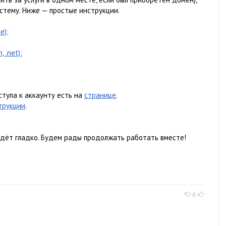
стему. Ниже — простые инструкции.
e);
 .net):
ступа к аккаунту есть на
странице
.
трукции
.
ойдёт гладко. Будем рады продолжать работать вместе!
0