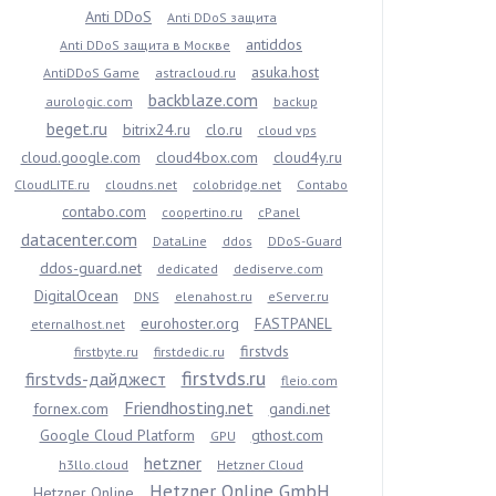
Anti DDoS
Anti DDoS защита
antiddos
Anti DDoS защита в Москве
asuka.host
AntiDDoS Game
astracloud.ru
backblaze.com
aurologic.com
backup
beget.ru
bitrix24.ru
clo.ru
cloud vps
cloud.google.com
cloud4box.com
cloud4y.ru
CloudLITE.ru
cloudns.net
colobridge.net
Contabo
contabo.com
coopertino.ru
cPanel
datacenter.com
DataLine
ddos
DDoS-Guard
ddos-guard.net
dedicated
dediserve.com
DigitalOcean
DNS
elenahost.ru
eServer.ru
eurohoster.org
FASTPANEL
eternalhost.net
firstvds
firstbyte.ru
firstdedic.ru
firstvds.ru
firstvds-дайджест
fleio.com
Friendhosting.net
fornex.com
gandi.net
Google Cloud Platform
gthost.com
GPU
hetzner
h3llo.cloud
Hetzner Cloud
Hetzner Online GmbH
Hetzner Online