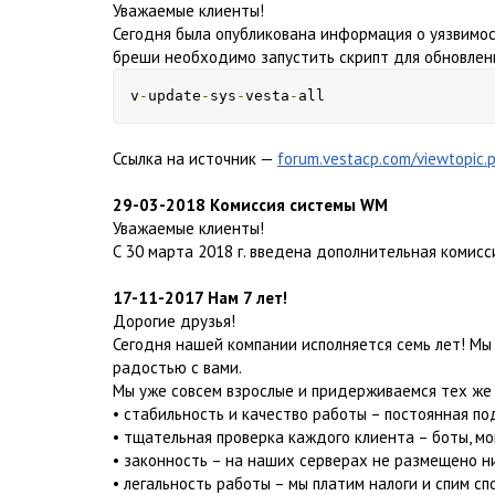
Уважаемые клиенты!
Сегодня была опубликована информация о уязвимос
бреши необходимо запустить скрипт для обновлен
v
-
update
-
sys
-
vesta
-
all
Ссылка на источник —
forum.vestacp.com/viewtopi
29-03-2018 Комиссия системы WM
Уважаемые клиенты!
С 30 марта 2018 г. введена дополнительная комисс
17-11-2017 Нам 7 лет!
Дорогие друзья!
Сегодня нашей компании исполняется семь лет! Мы
радостью с вами.
Мы уже совсем взрослые и придерживаемся тех же 
• стабильность и качество работы – постоянная п
• тщательная проверка каждого клиента – боты, м
• законность – на наших серверах не размещено н
• легальность работы – мы платим налоги и спим спо