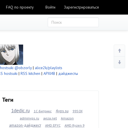
FAQ по проекту
Войти
Зарегистрироваться
ostsuki
@obzorly
|
alice2k/playlists
S hostsuki
|
RSS kitchen
|
АРХИВ
|
дайджесты
Теги
1dedic.ru
4vps.su
1С-Битрикс
9950X
adminvps.ru
aeza.net
Amazon
amazon-дайджест
AMD EPYC
AMD Ryzen 9