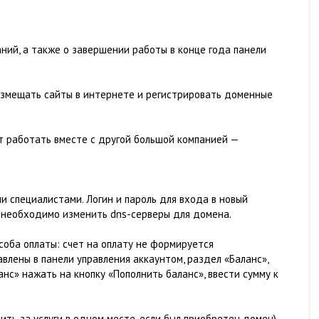
ий, а также о завершении работы в конце года панели
азмещать сайты в интернете и регистрировать доменные
т работать вместе с другой большой компанией —
 специалистами. Логин и пароль для входа в новый
а необходимо изменить dns-серверы для домена.
соба оплаты: счет на оплату не формируется
влены в панели управления аккаунтом, раздел «Баланс»,
нс» нажать на кнопку «Пополнить баланс», ввести сумму к
ить за услуги в одном месте, если был приобретен домен),