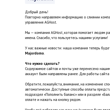
Добрый день!
Повторно направляем информацию о слиянии компан
управления AGHost.
Мы — компания AGHost, которая помогает людям р
имена. Спасибо, что пользуетесь нашими услугами!
У нас важные новости: наша компания теперь буде
Majordomo
.
Что нужно сделать?
Содержимое сайтов и почты уже перенесено нашими
аккаунт были направлены ранее. Для работы сайт
Обратите, пожалуйста, внимание, на изменение спо
автоматически. Доступные способы оплаты предста
подраздел «Пополнить баланс» или в разделе «Бала
оплате и нажать на кнопку рядом.
Чтобы всё работало как раньше (и можно было плат