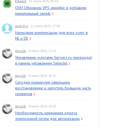
Edward
· 12 июля 2026, 00:14
OVH Обновили VPS-линейку и добавили
минимальный тариф
1
andr-0-n
· 11 июля 2026, 17:48
Начислили компенсации для всех услуг в
NL и DE
3
alice2k
· 8 июля 2026, 22:59
Управление услугами Servers.ru переходит
в панель управления Selectel
2
alice2k
· 8 июля 2026, 20:25
Сегодня планируем завершить
восстановление и запустить большую часть
серверов
2
alice2k
· 8 июля 2026, 19:20
Необходимость изменения адреса
электронной почты для авторизации
3