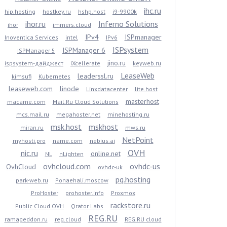
ihc.ru
hip.hosting
hostkey.ru
hshp.host
i9-9900k
ihor.ru
Inferno Solutions
ihor
immers.cloud
IPv4
ISPmanager
Inoventica Services
intel
IPv6
ISPsystem
ISPManager 6
ISPManager 5
jino.ru
ispsystem-дайджест
IXcellerate
keyweb.ru
LeaseWeb
leaderssl.ru
kimsufi
Kubernetes
leaseweb.com
linode
Linxdatacenter
lite.host
masterhost
macarne.com
Mail.Ru Cloud Solutions
mcs.mail.ru
megahoster.net
minehosting.ru
msk.host
mskhost
miran.ru
mws.ru
NetPoint
myhosti.pro
name.com
nebius.ai
OVH
nic.ru
online.net
NL
nLighten
ovhcloud.com
ovhdc-us
OvhCloud
ovhdc-uk
pq.hosting
park-web.ru
Ponaehali.moscow
ProHoster
prohoster.info
Proxmox
rackstore.ru
Public Cloud OVH
Qrator Labs
REG.RU
ramageddon.ru
reg.cloud
REG.RU cloud