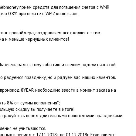
 Webmoney прием средств для погашения счетов с WMR
сию 0.8% при оплате с WMZ кошельков.
тинг-провайдера, поздравляем всех коллег с этим
ма и меньше чернушных клиентов!
Мы очень рады этому событию и спешим поделиться этой
то радуемся празднику, но и радуем вас, наших клиентов.
, промокод 8YEAR необходимо ввести в момент заказа на
ять 8% от суммы пополнения*;
ольшую скидку вы получаете в итоге!
одстрахуйтесь перед длительными новогодними праздниками
сления не учитываются.
нных в период с 17.11.2018г. по 01.12.2018г. Если клиент