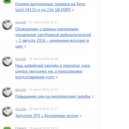
Горячие выделенные серверы на Xeon
Gold 5412U и до 256 GB DDR5
1
alice2k
· 31 июля 2026, 15:57
Оповещение о важных изменениях:
управление зарубежной инфраструктурой
– 3 августа 2026 – изменения вступают в
силу
3
alice2k
· 25 июля 2026, 01:44
Наш латвийский партнёр и оператор дата-
центра уведомил нас о приостановке
предоставления услуг
2
alice2k
· 21 июля 2026, 17:27
Повышение цен на реселлерские тарифы
1
alice2k
· 20 июля 2026, 19:21
Запустите VPS с бесплатным тестом
2
Edward
· 16 июля 2026, 18:32