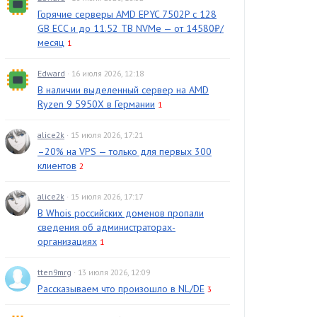
Горячие серверы AMD EPYC 7502P с 128
GB ECC и до 11.52 TB NVMe — от 14580₽/
месяц
1
Edward
· 16 июля 2026, 12:18
В наличии выделенный сервер на AMD
Ryzen 9 5950X в Германии
1
alice2k
· 15 июля 2026, 17:21
–20% на VPS — только для первых 300
клиентов
2
alice2k
· 15 июля 2026, 17:17
В Whois российских доменов пропали
сведения об администраторах-
организациях
1
tten9mrg
· 13 июля 2026, 12:09
Рассказываем что произошло в NL/DE
3