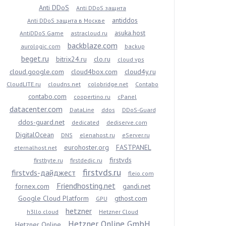
Anti DDoS
Anti DDoS защита
antiddos
Anti DDoS защита в Москве
asuka.host
AntiDDoS Game
astracloud.ru
backblaze.com
aurologic.com
backup
beget.ru
bitrix24.ru
clo.ru
cloud vps
cloud.google.com
cloud4box.com
cloud4y.ru
CloudLITE.ru
cloudns.net
colobridge.net
Contabo
contabo.com
coopertino.ru
cPanel
datacenter.com
DataLine
ddos
DDoS-Guard
ddos-guard.net
dedicated
dediserve.com
DigitalOcean
DNS
elenahost.ru
eServer.ru
eurohoster.org
FASTPANEL
eternalhost.net
firstvds
firstbyte.ru
firstdedic.ru
firstvds.ru
firstvds-дайджест
fleio.com
Friendhosting.net
fornex.com
gandi.net
Google Cloud Platform
gthost.com
GPU
hetzner
h3llo.cloud
Hetzner Cloud
Hetzner Online GmbH
Hetzner Online