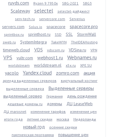
ruvds.com
Ryzen 9 7950x
SBG-2021
SBG3
selectel
Scaleway
selectel-дайджест
serv-tech.ru
servercore.com
Serverius
spacecore.pro
servers.com
spacecore
Solus.io
sprinthost.ru
SSL
StormWall
sprintbox.ru
SSD
SystemIntegra
sweb.ru
TakeWYN
TheIDEAHosting
VDS
timeweb.cloud
VDSina.ru
vdscom.ru
VPN
VPS
Webnames.ru
webhost1.ru
vultr.com
worldstream.nl
worldstream
x5x.ru
XPE.SU
Yandex.cloud
yacolo
zomro.com
акция
аренда выделенных серверов
виртуальный хостинг
Выделенные серверы
выделенные сервера
выделенный сервер
день рождение
Германия
домены
ДЦ LeaseWeb
дешевые домены ru
ДЦ marosnet
изменение тарифов
изменение цен
итоги года
летние скидки
москва
Нидерланды
новый год
осенние скидки
повышение цен
партнерская программа