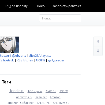
FAQ по проекту
Войти
Зарегистрироваться
ostsuki
@obzorly
|
alice2k/playlists
S hostsuki
|
RSS kitchen
|
АРХИВ
|
дайджесты
Теги
1dedic.ru
4vps.su
1С-Битрикс
9950X
adminvps.ru
aeza.net
Amazon
amazon-дайджест
AMD EPYC
AMD Ryzen 9