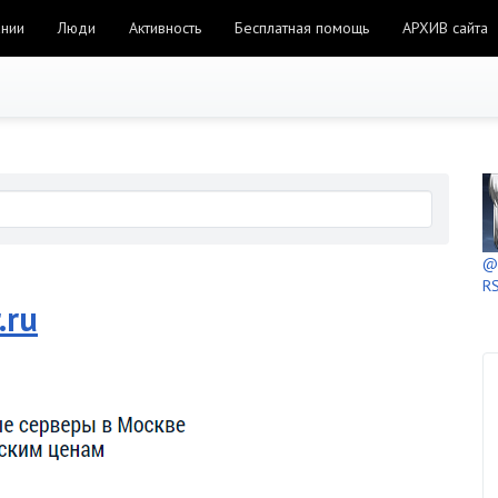
ании
Люди
Активность
Бесплатная помощь
АРХИВ сайта
@h
RS
.ru