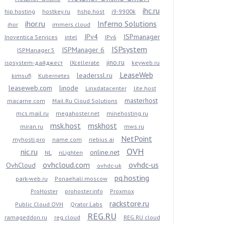
ihc.ru
hip.hosting
hostkey.ru
hshp.host
i9-9900k
ihor.ru
Inferno Solutions
ihor
immers.cloud
IPv4
ISPmanager
Inoventica Services
intel
IPv6
ISPsystem
ISPManager 6
ISPManager 5
jino.ru
ispsystem-дайджест
IXcellerate
keyweb.ru
LeaseWeb
leaderssl.ru
kimsufi
Kubernetes
leaseweb.com
linode
Linxdatacenter
lite.host
masterhost
macarne.com
Mail.Ru Cloud Solutions
mcs.mail.ru
megahoster.net
minehosting.ru
msk.host
mskhost
miran.ru
mws.ru
NetPoint
myhosti.pro
name.com
nebius.ai
OVH
nic.ru
online.net
NL
nLighten
ovhcloud.com
ovhdc-us
OvhCloud
ovhdc-uk
pq.hosting
park-web.ru
Ponaehali.moscow
ProHoster
prohoster.info
Proxmox
rackstore.ru
Public Cloud OVH
Qrator Labs
REG.RU
ramageddon.ru
reg.cloud
REG.RU cloud