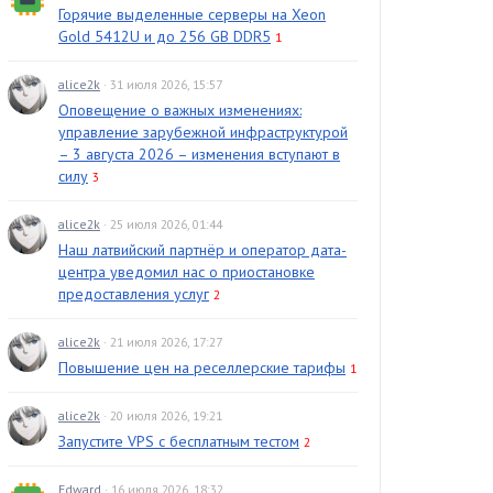
Горячие выделенные серверы на Xeon
Gold 5412U и до 256 GB DDR5
1
alice2k
· 31 июля 2026, 15:57
Оповещение о важных изменениях:
управление зарубежной инфраструктурой
– 3 августа 2026 – изменения вступают в
силу
3
alice2k
· 25 июля 2026, 01:44
Наш латвийский партнёр и оператор дата-
центра уведомил нас о приостановке
предоставления услуг
2
alice2k
· 21 июля 2026, 17:27
Повышение цен на реселлерские тарифы
1
alice2k
· 20 июля 2026, 19:21
Запустите VPS с бесплатным тестом
2
Edward
· 16 июля 2026, 18:32