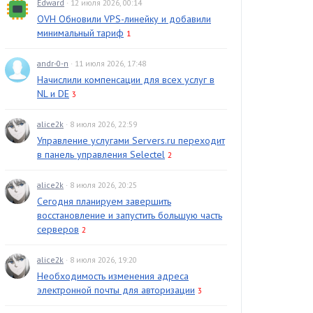
Edward
· 12 июля 2026, 00:14
OVH Обновили VPS-линейку и добавили
минимальный тариф
1
andr-0-n
· 11 июля 2026, 17:48
Начислили компенсации для всех услуг в
NL и DE
3
alice2k
· 8 июля 2026, 22:59
Управление услугами Servers.ru переходит
в панель управления Selectel
2
alice2k
· 8 июля 2026, 20:25
Сегодня планируем завершить
восстановление и запустить большую часть
серверов
2
alice2k
· 8 июля 2026, 19:20
Необходимость изменения адреса
электронной почты для авторизации
3