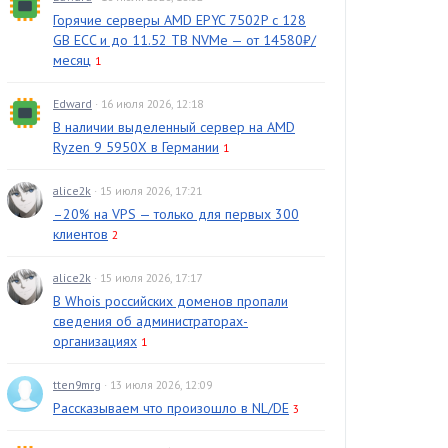
Горячие серверы AMD EPYC 7502P с 128
GB ECC и до 11.52 TB NVMe — от 14580₽/
месяц
1
Edward
· 16 июля 2026, 12:18
В наличии выделенный сервер на AMD
Ryzen 9 5950X в Германии
1
alice2k
· 15 июля 2026, 17:21
–20% на VPS — только для первых 300
клиентов
2
alice2k
· 15 июля 2026, 17:17
В Whois российских доменов пропали
сведения об администраторах-
организациях
1
tten9mrg
· 13 июля 2026, 12:09
Рассказываем что произошло в NL/DE
3