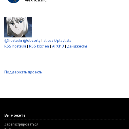
AlexHost.md
@hostsuki
@obzorly
|
alice2k/playlists
RSS hostsuki
|
RSS kitchen
|
АРХИВ
|
дайджесты
Поддержать проекты
Вы можете
Зарегистрироваться