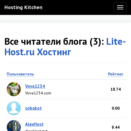
Hosting Kitchen
Toggl
naviga
Все читатели блога (3):
Lite-
Host.ru Хостинг
Пользователь
Рейтинг
Vova1234
18.74
Vova1234.com
sobakot
0.00
AlexHost
8.44